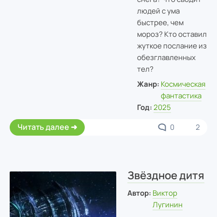
людей с ума
быстрее, чем
мороз? Кто оставил
жуткое послание из
обезглавленных
тел?
Жанр:
Космическая
фантастика
Год:
2025
Читать далее
0
2
Звёздное дитя
Автор:
Виктор
Лугинин