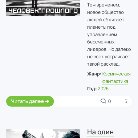
Тем временем,
новое общество
людей обживает
планеты под
управлением
бессменных
лидеров. Но далеко
не всех устраивает
такой расклад.
Жанр:
Космическая
фантастика
Год:
2025
Читать далее
0
5
На один