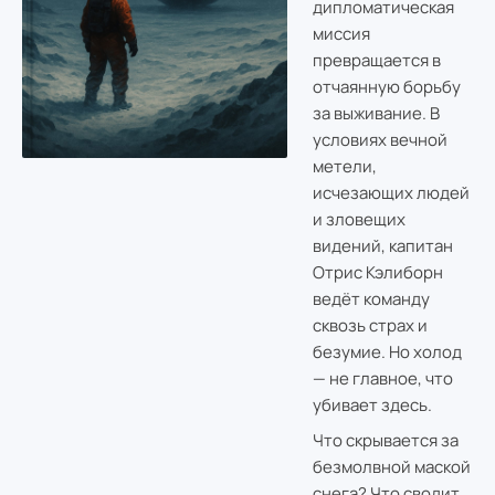
дипломатическая
миссия
превращается в
отчаянную борьбу
за выживание. В
условиях вечной
метели,
исчезающих людей
и зловещих
видений, капитан
Отрис Кэлиборн
ведёт команду
сквозь страх и
безумие. Но холод
— не главное, что
убивает здесь.
Что скрывается за
безмолвной маской
снега? Что сводит