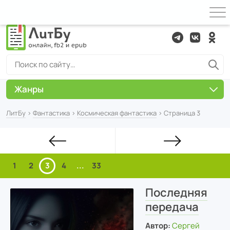
Жанры
ЛитБу
›
Фантастика
›
Космическая фантастика
› Страница 3
1
2
3
4
...
33
Последняя
передача
Автор:
Сергей