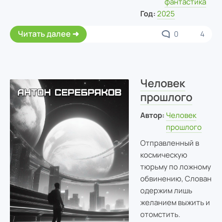
фантастика
Год:
2025
Читать далее
0
4
Человек
прошлого
Автор:
Человек
прошлого
Отправленный в
космическую
тюрьму по ложному
обвинению, Слован
одержим лишь
желанием выжить и
отомстить.