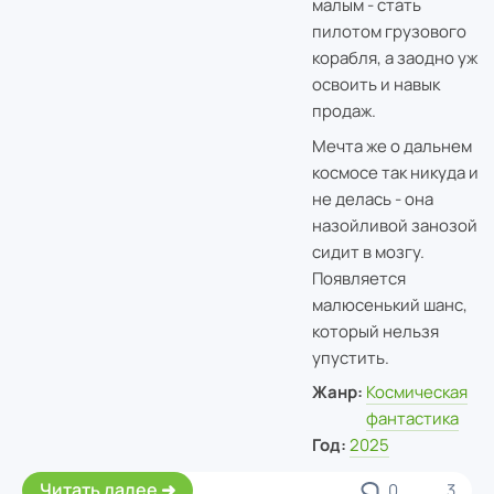
малым - стать
пилотом грузового
корабля, а заодно уж
освоить и навык
продаж.
Мечта же о дальнем
космосе так никуда и
не делась - она
назойливой занозой
сидит в мозгу.
Появляется
малюсенький шанс,
который нельзя
упустить.
Жанр:
Космическая
фантастика
Год:
2025
Читать далее
0
3