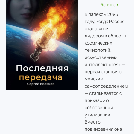
Беляков
В далёком 2095
году, когда Россия
становится
лидером в области
космических
технологий,
искусственный
интеллект «Тея» —
первая станция с
женским
самоопределением
— сталкивается с
приказом о
собственной
утилизации.
Вместо
повиновения она