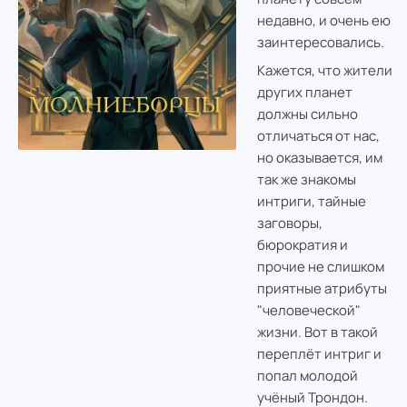
недавно, и очень ею
заинтересовались.
Кажется, что жители
других планет
должны сильно
отличаться от нас,
но оказывается, им
так же знакомы
интриги, тайные
заговоры,
бюрократия и
прочие не слишком
приятные атрибуты
"человеческой"
жизни. Вот в такой
переплёт интриг и
попал молодой
учёный Трондон.