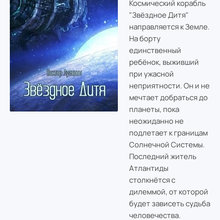
Космический корабль
"Звёздное Дитя"
направляется к Земле.
На борту
единственный
ребёнок, выживший
при ужасной
неприятности. Он и не
мечтает добраться до
планеты, пока
неожиданно не
подлетает к границам
Солнечной Системы.
Последний житель
Атлантиды
столкнётся с
дилеммой, от которой
будет зависеть судьба
человечества.