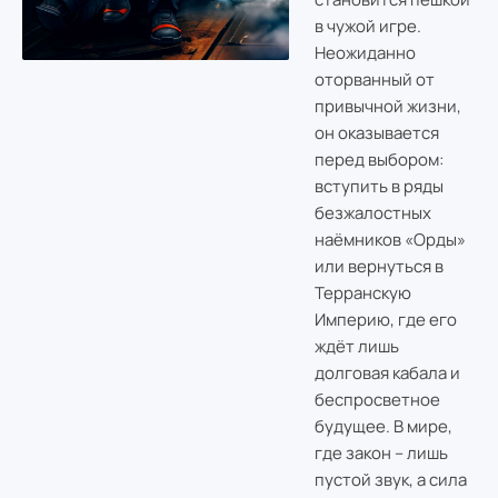
в чужой игре.
Неожиданно
оторванный от
привычной жизни,
он оказывается
перед выбором:
вступить в ряды
безжалостных
наёмников «Орды»
или вернуться в
Терранскую
Империю, где его
ждёт лишь
долговая кабала и
беспросветное
будущее. В мире,
где закон – лишь
пустой звук, а сила