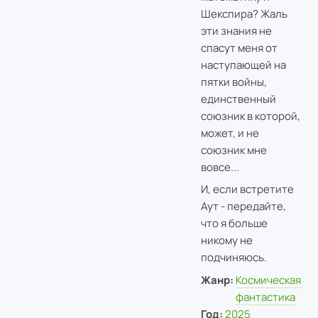
Шекспира? Жаль
эти знания не
спасут меня от
наступающей на
пятки войны,
единственный
союзник в которой,
может, и не
союзник мне
вовсе...
И, если встретите
Аут - передайте,
что я больше
никому не
подчиняюсь.
Жанр:
Космическая
фантастика
Год:
2025