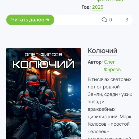
Год:
2025
Читать далее
0
3
Колючий
Автор:
Олег
Фирсов
В тысячах световых
лет от родной
Земли, среди чужих
звёзд и
враждебных
цивилизаций, Марк
Колосов – простой
человек –
становится пешкой