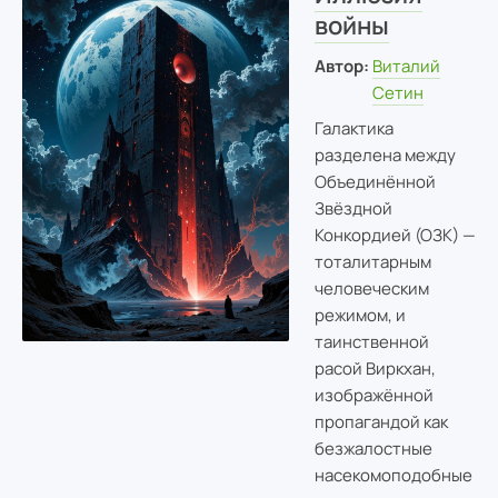
войны
Автор:
Виталий
Сетин
Галактика
разделена между
Объединённой
Звёздной
Конкордией (ОЗК) —
тоталитарным
человеческим
режимом, и
таинственной
расой Виркхан,
изображённой
пропагандой как
безжалостные
насекомоподобные