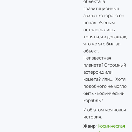
объекта, в
гравитационный
захват которого он
попал. Ученым
осталось лишь
теряться в догадках,
что же это был за
объект.
Неизвестная
планета? Огромный
астероид или
комета? Или.... Хотя
подобного не могло
быть - космический
корабль?
И об этом моя новая
история.
Жанр:
Космическая