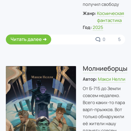
получил свободу
Жанр:
Космическая
фантастика
Год:
2025
Читать далее
0
5
Молниеборцы
Автор:
Макси Нелли
От Б-715 до Земли
совсем недалеко.
Всего каких-то пара
варп-прыжков. Вот
только обнаружили
её жители нашу
планету совсем