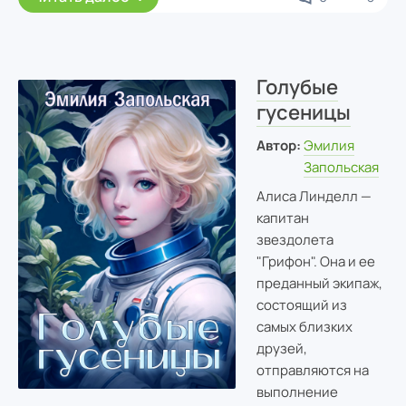
Голубые
гусеницы
Автор:
Эмилия
Запольская
Алиса Линделл —
капитан
звездолета
"Грифон". Она и ее
преданный экипаж,
состоящий из
самых близких
друзей,
отправляются на
выполнение