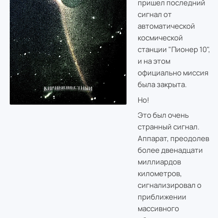
пришел последний
сигнал от
автоматической
космической
станции "Пионер 10",
и на этом
официально миссия
была закрыта.
Но!
Это был очень
странный сигнал.
Аппарат, преодолев
более двенадцати
миллиардов
километров,
сигнализировал о
приближении
массивного