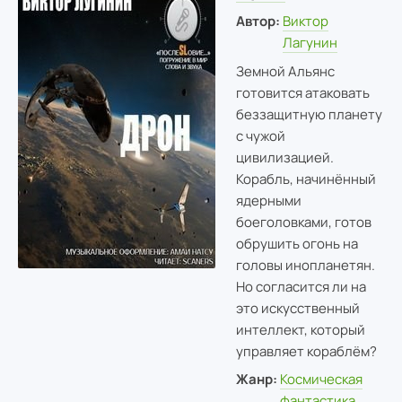
Автор:
Виктор
Лагунин
Земной Альянс
готовится атаковать
беззащитную планету
с чужой
цивилизацией.
Корабль, начинённый
ядерными
боеголовками, готов
обрушить огонь на
головы инопланетян.
Но согласится ли на
это искусственный
интеллект, который
управляет кораблём?
Жанр:
Космическая
фантастика