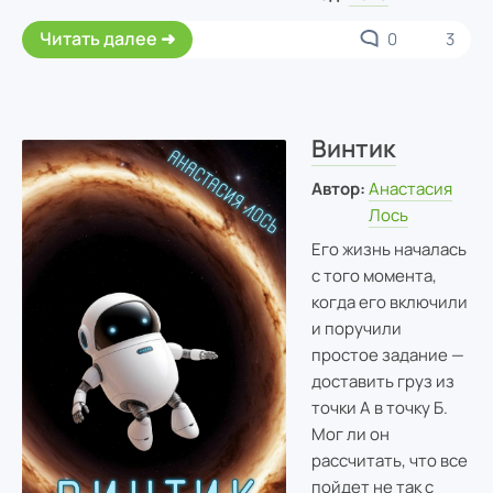
Читать далее
0
3
Винтик
Автор:
Анастасия
Лось
Его жизнь началась
с того момента,
когда его включили
и поручили
простое задание —
доставить груз из
точки А в точку Б.
Мог ли он
рассчитать, что все
пойдет не так с