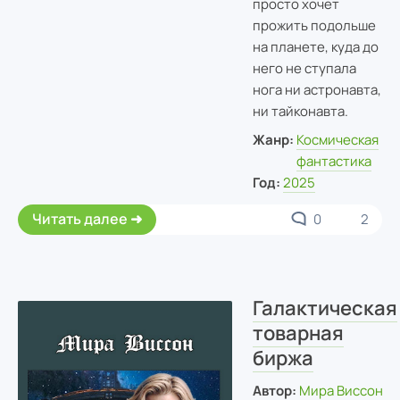
просто хочет
прожить подольше
на планете, куда до
него не ступала
нога ни астронавта,
ни тайконавта.
Жанр:
Космическая
фантастика
Год:
2025
Читать далее
0
2
Галактическая
товарная
биржа
Автор:
Мира Виссон