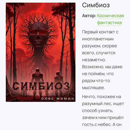
Симбиоз
Автор:
Космическая
фантастика
Первый контакт с
инопланетным
разумом, скорее
всего, случится
незаметно.
Возможно, мы даже
не поймём, что
рядом что-то
мыслящее.
Нечто, похожее на
разумный лес, ищет
способ узнать,
зачем к ним пришёл
гость с небес. А он