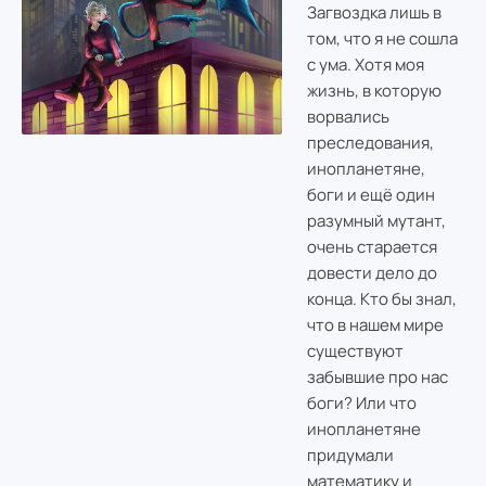
Загвоздка лишь в
том, что я не сошла
с ума. Хотя моя
жизнь, в которую
ворвались
преследования,
инопланетяне,
боги и ещё один
разумный мутант,
очень старается
довести дело до
конца. Кто бы знал,
что в нашем мире
существуют
забывшие про нас
боги? Или что
инопланетяне
придумали
математику и