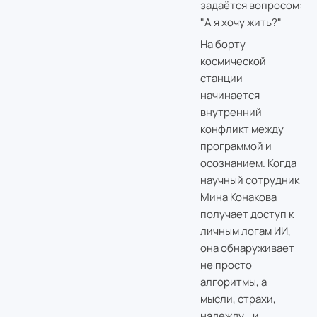
задаётся вопросом:
"А я хочу жить?"
На борту
космической
станции
начинается
внутренний
конфликт между
программой и
осознанием. Когда
научный сотрудник
Мина Конакова
получает доступ к
личным логам ИИ,
она обнаруживает
не просто
алгоритмы, а
мысли, страхи,
надежду… и