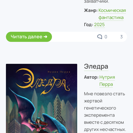
захватчики.
Жанр:
Космическая
фантастика
Год:
2025
Читать далее
0
3
Эледра
Автор:
Нутрия
Перра
Мне повезло стать
жертвой
генетического
эксперемента
вместе с десятком
других несчастных.