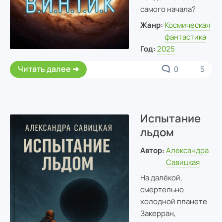
самого начала?
Жанр:
Космическая
фантастика
Год:
2025
Читать далее
0
5
Испытание
льдом
Автор:
Александра
Савицкая
На далёкой,
смертельно
холодной планете
Закерран,