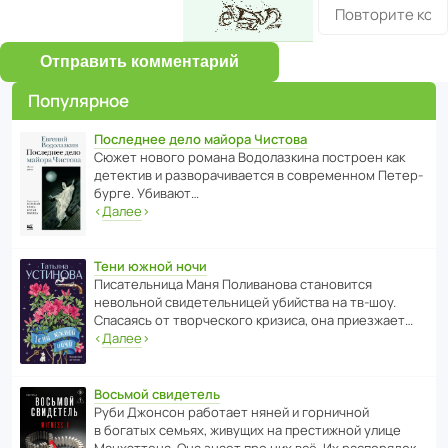
Отправить комментарий
Популярное
Последнее дело майора Чистова
Сюжет нового романа Водо­ла­з­кина пост­роен как
дете­ктив и разво­ра­чи­ва­ется в совре­менном Пете­р­
бурге. Убивают…
‹
Далее
›
Тени южной ночи
Писа­тель­ница Маня Поли­ва­нова стано­вится
невольной свиде­тель­ницей убийства на тв-шоу.
Спасаясь от твор­че­с­кого кризиса, она приезжает…
‹
Далее
›
Восьмой свидетель
Руби Джонсон рабо­тает няней и горни­чной
в богатых семьях, живущих на прес­ти­жной улице