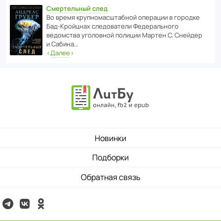
Смертельный след
Во время круп­но­мас­ш­та­бной операции в городке
Бад‑Крой­цнах следо­ва­тели Феде­раль­ного
ведомства уголо­вной полиции Мартен С. Снейдер
и Сабина…
‹
Далее
›
Новинки
Подборки
Обратная связь