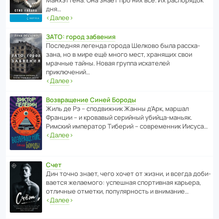
Манх­эт­тена. Она знает про них всё. Их распо­рядок
дня…
‹
Далее
›
ЗАТО: город забвения
После­дняя легенда города Шелково была расска­
зана, но в мире ещё много мест, хранящих свои
мрачные тайны. Новая группа иска­телей
приключений…
‹
Далее
›
Возвращение Синей Бороды
Жиль де Рэ – спод­ви­жник Жанны д’Арк, маршал
Франции – и кровавый серийный убийца-маньяк.
Римский импе­ратор Тиберий – совре­менник Иисуса…
‹
Далее
›
Счет
Дин точно знает, чего хочет от жизни, и всегда доби­
ва­ется жела­е­мого: успе­шная спор­ти­вная карьера,
отли­чные отметки, попу­ля­р­ность и внимание…
‹
Далее
›