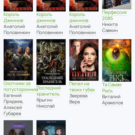
Перфессия
Король
Король
Король
2085
Джиннов
джиннов
джиннов
Никита
Анатолий
Анатолий
Анатолий
Савкин
Половинкин
Половинкин
Половинкин
Охотники за
Пепел на
Та Самая
Последний
потусторонним
твоих губах
Рысь
хранитель
Евгений
Зверева
Виталий
Ярыгин
Прядеев
,
Верв
Аракелов
Николай
Алексей
Губарев