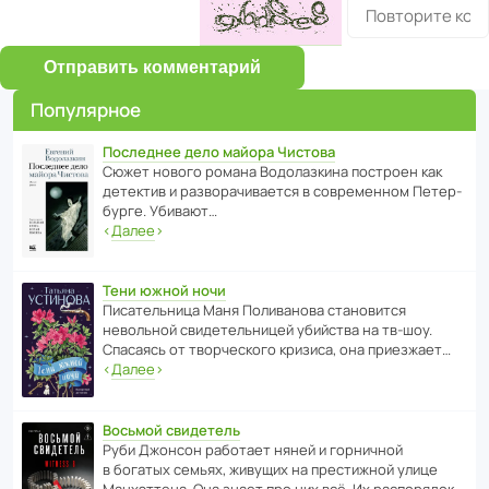
Отправить комментарий
Популярное
Последнее дело майора Чистова
Сюжет нового романа Водо­ла­з­кина пост­роен как
дете­ктив и разво­ра­чи­ва­ется в совре­менном Пете­р­
бурге. Убивают…
‹
Далее
›
Тени южной ночи
Писа­тель­ница Маня Поли­ва­нова стано­вится
невольной свиде­тель­ницей убийства на тв-шоу.
Спасаясь от твор­че­с­кого кризиса, она приезжает…
‹
Далее
›
Восьмой свидетель
Руби Джонсон рабо­тает няней и горни­чной
в богатых семьях, живущих на прес­ти­жной улице