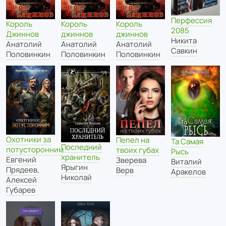
Перфессия
Король
Король
Король
2085
Джиннов
джиннов
джиннов
Никита
Анатолий
Анатолий
Анатолий
Савкин
Половинкин
Половинкин
Половинкин
Охотники за
Пепел на
Та Самая
Последний
потусторонним
твоих губах
Рысь
хранитель
Евгений
Зверева
Виталий
Ярыгин
Прядеев
,
Верв
Аракелов
Николай
Алексей
Губарев