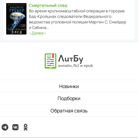
Смертельный след
Во время круп­но­мас­ш­та­бной операции в городке
Бад‑Крой­цнах следо­ва­тели Феде­раль­ного
ведомства уголо­вной полиции Мартен С. Снейдер
и Сабина…
‹
Далее
›
Новинки
Подборки
Обратная связь