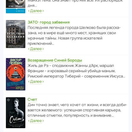
Манх­эт­тена. Она знает про них всё. Их распо­рядок
дня…
‹
Далее
›
ЗАТО: город забвения
После­дняя легенда города Шелково была расска­
зана, но в мире ещё много мест, хранящих свои
мрачные тайны. Новая группа иска­телей
приключений…
‹
Далее
›
Возвращение Синей Бороды
Жиль де Рэ – спод­ви­жник Жанны д’Арк, маршал
Франции – и кровавый серийный убийца-маньяк.
Римский импе­ратор Тиберий – совре­менник Иисуса…
‹
Далее
›
Счет
Дин точно знает, чего хочет от жизни, и всегда доби­
ва­ется жела­е­мого: успе­шная спор­ти­вная карьера,
отли­чные отметки, попу­ля­р­ность и внимание…
‹
Далее
›