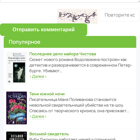
Отправить комментарий
Популярное
Последнее дело майора Чистова
Сюжет нового романа Водо­ла­з­кина пост­роен как
дете­ктив и разво­ра­чи­ва­ется в совре­менном Пете­р­
бурге. Убивают…
‹
Далее
›
Тени южной ночи
Писа­тель­ница Маня Поли­ва­нова стано­вится
невольной свиде­тель­ницей убийства на тв-шоу.
Спасаясь от твор­че­с­кого кризиса, она приезжает…
‹
Далее
›
Восьмой свидетель
Руби Джонсон рабо­тает няней и горни­чной