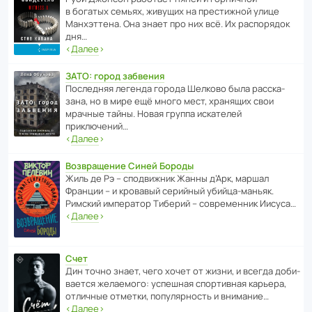
в богатых семьях, живущих на прес­ти­жной улице
Манх­эт­тена. Она знает про них всё. Их распо­рядок
дня…
‹
Далее
›
ЗАТО: город забвения
После­дняя легенда города Шелково была расска­
зана, но в мире ещё много мест, хранящих свои
мрачные тайны. Новая группа иска­телей
приключений…
‹
Далее
›
Возвращение Синей Бороды
Жиль де Рэ – спод­ви­жник Жанны д’Арк, маршал
Франции – и кровавый серийный убийца-маньяк.
Римский импе­ратор Тиберий – совре­менник Иисуса…
‹
Далее
›
Счет
Дин точно знает, чего хочет от жизни, и всегда доби­
ва­ется жела­е­мого: успе­шная спор­ти­вная карьера,
отли­чные отметки, попу­ля­р­ность и внимание…
‹
Далее
›