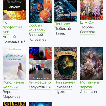
По
Ш.М.О.Н
День Икс
Особый
профессии
Любовь
Любимый
контроль
маг
Светлая
Пипец
Василий
Андрей
Головачев
Тринадцатый
Исполнение
Пять камней
Личное дело
Моя личная
желаний
Елизавета
Капумтин Е А
зараза
Вера
Шумская
Ангелина
Миронова