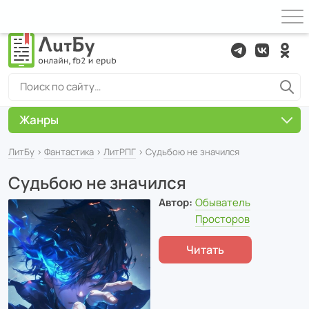
Жанры
ЛитБу
›
Фантастика
›
ЛитРПГ
› Судьбою не значился
Судьбою не значился
Автор:
Обыватель
Просторов
Читать