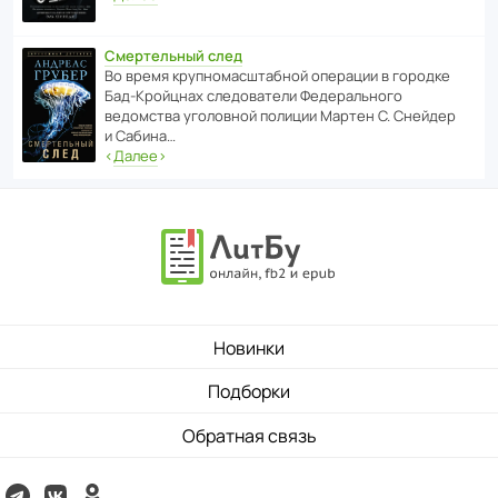
Смертельный след
Во время круп­но­мас­ш­та­бной операции в городке
Бад‑Крой­цнах следо­ва­тели Феде­раль­ного
ведомства уголо­вной полиции Мартен С. Снейдер
и Сабина…
‹
Далее
›
Новинки
Подборки
Обратная связь