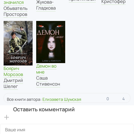
Кристофер
Жукова-
значился
Гладкова
Обыватель
Просторов
Демон во
Боярич
мне
Морозов
Саша
Дмитрий
Стивенсон
Шелег
0
4
Все книги автора:
Елизавета Шумская
Оставить комментарий