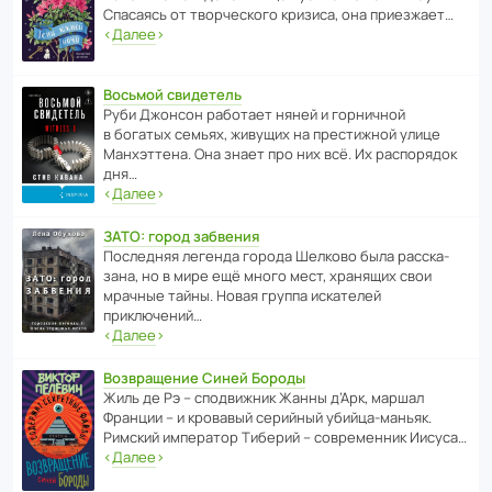
Спасаясь от твор­че­с­кого кризиса, она приезжает…
‹
Далее
›
Восьмой свидетель
Руби Джонсон рабо­тает няней и горни­чной
в богатых семьях, живущих на прес­ти­жной улице
Манх­эт­тена. Она знает про них всё. Их распо­рядок
дня…
‹
Далее
›
ЗАТО: город забвения
После­дняя легенда города Шелково была расска­
зана, но в мире ещё много мест, хранящих свои
мрачные тайны. Новая группа иска­телей
приключений…
‹
Далее
›
Возвращение Синей Бороды
Жиль де Рэ – спод­ви­жник Жанны д’Арк, маршал
Франции – и кровавый серийный убийца-маньяк.
Римский импе­ратор Тиберий – совре­менник Иисуса…
‹
Далее
›