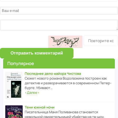
Отправить комментарий
Популярное
Последнее дело майора Чистова
Сюжет нового романа Водо­ла­з­кина пост­роен как
дете­ктив и разво­ра­чи­ва­ется в совре­менном Пете­р­
бурге. Убивают…
‹
Далее
›
Тени южной ночи
Писа­тель­ница Маня Поли­ва­нова стано­вится
невольной свиде­тель­ницей убийства на тв-шоу.