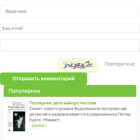
Отправить комментарий
Популярное
Последнее дело майора Чистова
Сюжет нового романа Водо­ла­з­кина пост­роен как
дете­ктив и разво­ра­чи­ва­ется в совре­менном Пете­р­
бурге. Убивают…
‹
Далее
›