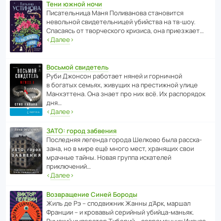
Тени южной ночи
Писа­тель­ница Маня Поли­ва­нова стано­вится
невольной свиде­тель­ницей убийства на тв-шоу.
Спасаясь от твор­че­с­кого кризиса, она приезжает…
‹
Далее
›
Восьмой свидетель
Руби Джонсон рабо­тает няней и горни­чной
в богатых семьях, живущих на прес­ти­жной улице
Манх­эт­тена. Она знает про них всё. Их распо­рядок
дня…
‹
Далее
›
ЗАТО: город забвения
После­дняя легенда города Шелково была расска­
зана, но в мире ещё много мест, хранящих свои
мрачные тайны. Новая группа иска­телей
приключений…
‹
Далее
›
Возвращение Синей Бороды
Жиль де Рэ – спод­ви­жник Жанны д’Арк, маршал
Франции – и кровавый серийный убийца-маньяк.