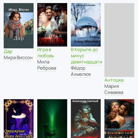
Игра в
В Керыле до
Дар
любовь
минус
Мира Виссон
Мила
девятнадцати
Реброва
Фёдор
Ахмелюк
Антошка
Мария
Сиваева