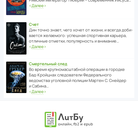
Римский импе­ратор Тиберий – совре­менник Иисуса…
‹
Далее
›
Счет
Дин точно знает, чего хочет от жизни, и всегда доби­
ва­ется жела­е­мого: успе­шная спор­ти­вная карьера,
отли­чные отметки, попу­ля­р­ность и внимание…
‹
Далее
›
Смертельный след
Во время круп­но­мас­ш­та­бной операции в городке
Бад‑Крой­цнах следо­ва­тели Феде­раль­ного
ведомства уголо­вной полиции Мартен С. Снейдер
и Сабина…
‹
Далее
›