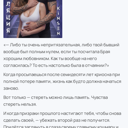
«— Либо ты очень непритязательная, либо твой бывший
вообще был полным нулем, если ты посчитала Брая
хорошим любовником. Как ты вообще на него
согласилась? То есть настолько была в отчаянии?»
Когда просыпаешься после семидесяти лет криосна при
полной потере памяти, жизнь как будто должна начаться
заново.
Вот только — стереть можно лишь память. Чувства
стереть нельзя.
И когда призраки прошлого настигают тебя, чтобы снова
сделать своей, — убежать второй раз не получится.
Придётся заглянуть в глаза своему главному кошмару и