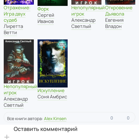
Отражение:
Непопулярный
Откровение
Форк
Игра двух
игрок
Дьявола
Сергей
судеб
Александр
Евгения
Иванов
Лиретта
Светлый
Владон
Ветти
Непопулярный
Искупление
игрок
Соня Амбрис
Александр
Светлый
0
0
Все книги автора:
Alex Kinsen
Оставить комментарий