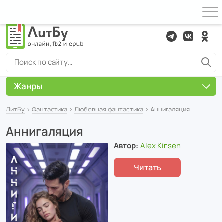
Жанры
ЛитБу
›
Фантастика
›
Любовная фантастика
› Аннигаляция
Аннигаляция
Автор:
Alex Kinsen
Читать