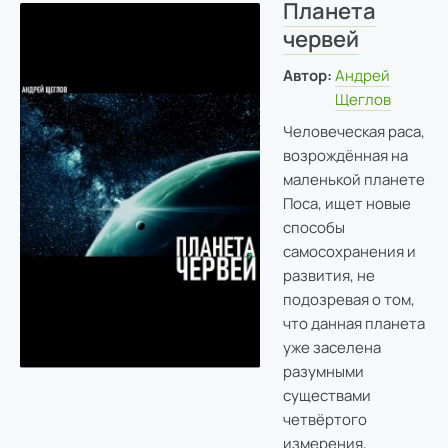
Планета
червей
Автор:
Андрей
Щеглов
Человеческая раса,
возрождённая на
маленькой планете
Поса, ищет новые
способы
самосохранения и
развития, не
подозревая о том,
что данная планета
уже заселена
разумными
существами
четвёртого
измерения,