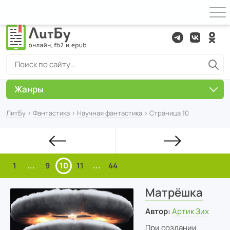
Жанры
ЛитБу
›
Фантастика
›
Научная фантастика
› Страница 10
1
...
9
10
11
...
44
Матрёшка
Автор:
Артик Зих
При создании