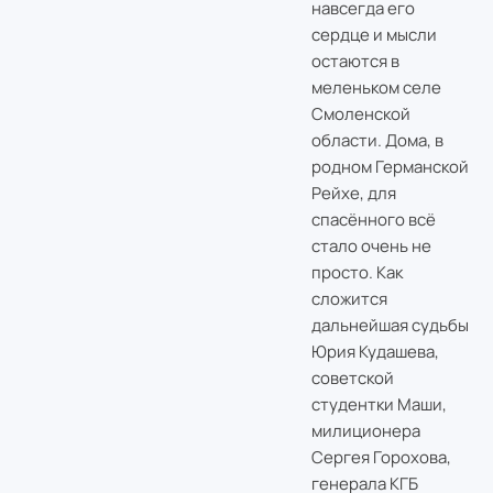
навсегда его
сердце и мысли
остаются в
меленьком селе
Смоленской
области. Дома, в
родном Германской
Рейхе, для
спасённого всё
стало очень не
просто. Как
сложится
дальнейшая судьбы
Юрия Кудашева,
советской
студентки Маши,
милиционера
Сергея Горохова,
генерала КГБ