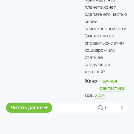
планета хочет
сделать его частью
своей
таинственной сети.
Сможет ли он
справиться с этим
кошмаром или
стать её
следующей
жертвой?
Жанр:
Научная
фантастика
Год:
2024
Читать далее
0
2