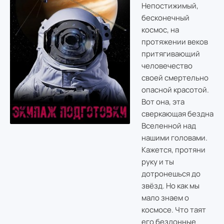
Непостижимый,
бесконечный
космос, на
протяжении веков
притягивающий
человечество
своей смертельно
опасной красотой.
Вот она, эта
сверкающая бездна
Вселенной над
нашими головами.
Кажется, протяни
руку и ты
дотронешься до
звёзд. Но как мы
мало знаем о
космосе. Что таят
его бездонные