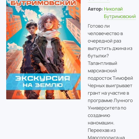
Автор:
Николай
Бутримовский
Готово ли
человечество в
очередной раз
выпустить джина из
бутылки?
Талантливый
марсианский
подросток Тимофей
Черных выигрывает
грант на участие в
программе Лунного
Университета по
созданию
наномашин.
Переехав из
Марсополиса на