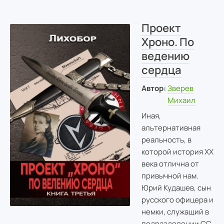
Проект
Хроно. По
ведению
сердца
Автор:
Зверев
Михаил
Иная,
альтернативная
реальность, в
которой история ХХ
века отлична от
привычной нам.
Юрий Кудашев, сын
русского офицера и
немки, служащий в
подразделении СС