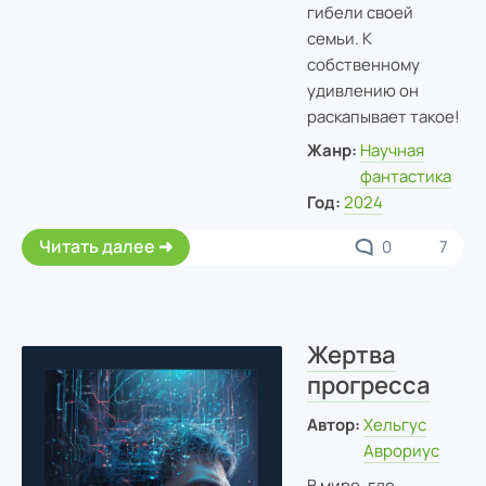
гибели своей
семьи. К
собственному
удивлению он
раскапывает такое!
Жанр:
Научная
фантастика
Год:
2024
Читать далее
0
7
Жертва
прогресса
Автор:
Хельгус
Аврориус
В мире, где