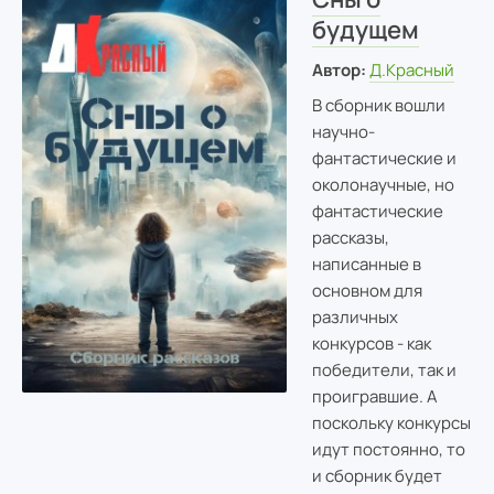
будущем
Автор:
Д.Красный
В сборник вошли
научно-
фантастические и
околонаучные, но
фантастические
рассказы,
написанные в
основном для
различных
конкурсов - как
победители, так и
проигравшие. А
поскольку конкурсы
идут постоянно, то
и сборник будет