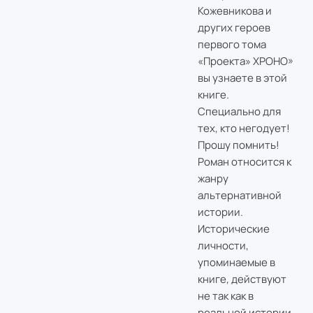
Кожевникова и
других героев
первого тома
«Проекта» ХРОНО»
вы узнаете в этой
книге.
Специально для
тех, кто негодует!
Прошу помнить!
Роман относится к
жанру
альтернативной
истории.
Исторические
личности,
упоминаемые в
книге, действуют
не так как в
реальной истории,