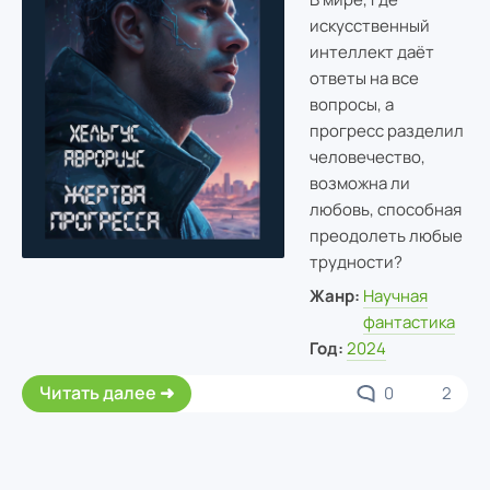
искусственный
интеллект даёт
ответы на все
вопросы, а
прогресс разделил
человечество,
возможна ли
любовь, способная
преодолеть любые
трудности?
Жанр:
Научная
фантастика
Год:
2024
Читать далее
0
2