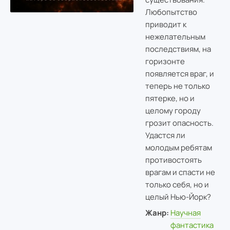
Любопытство
приводит к
нежелательным
последствиям, на
горизонте
появляется враг, и
теперь не только
пятерке, но и
целому городу
грозит опасность.
Удастся ли
молодым ребятам
противостоять
врагам и спасти не
только себя, но и
целый Нью-Йорк?
Жанр:
Научная
фантастика