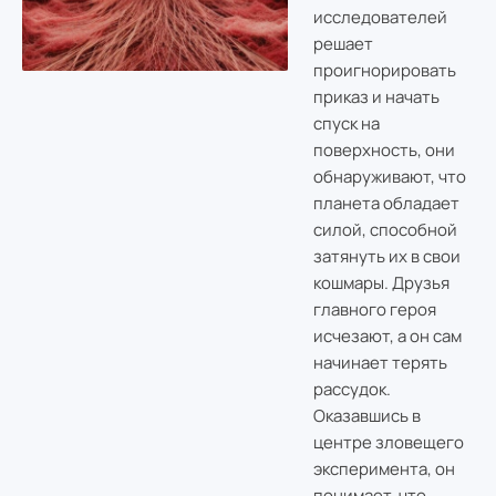
исследователей
решает
проигнорировать
приказ и начать
спуск на
поверхность, они
обнаруживают, что
планета обладает
силой, способной
затянуть их в свои
кошмары. Друзья
главного героя
исчезают, а он сам
начинает терять
рассудок.
Оказавшись в
центре зловещего
эксперимента, он
понимает, что