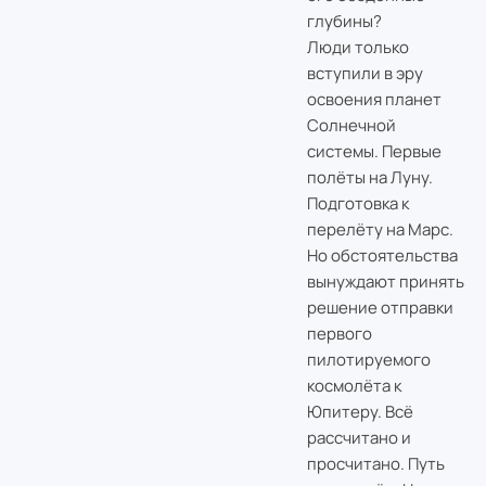
глубины?
Люди только
вступили в эру
освоения планет
Солнечной
системы. Первые
полёты на Луну.
Подготовка к
перелёту на Марс.
Но обстоятельства
вынуждают принять
решение отправки
первого
пилотируемого
космолёта к
Юпитеру. Всё
рассчитано и
просчитано. Путь