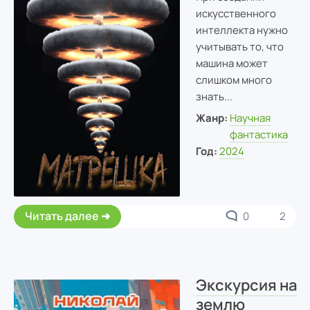
искусственного
интеллекта нужно
учитывать то, что
машина может
слишком много
знать...
Жанр:
Научная
фантастика
Год:
2024
Читать далее
0
2
Экскурсия на
землю