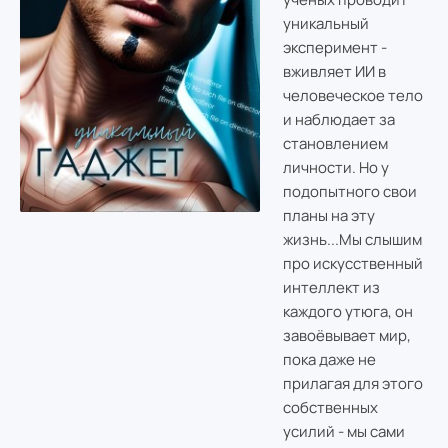
уникальный
эксперимент -
вживляет ИИ в
человеческое тело
и наблюдает за
становлением
личности. Но у
подопытного свои
планы на эту
жизнь...
Мы слышим
про искусственный
интеллект из
каждого утюга, он
завоёвывает мир,
пока даже не
прилагая для этого
собственных
усилий - мы сами