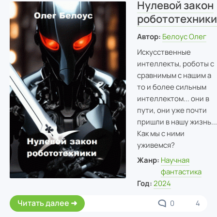
Нулевой закон
робототехники
Автор:
Белоус Олег
Искусственные
интеллекты, роботы с
сравнимым с нашим а
то и более сильным
интеллектом... они в
пути, они уже почти
пришли в нашу жизнь...
Как мы с ними
уживемся?
Жанр:
Научная
фантастика
Год:
2024
Читать далее
0
4