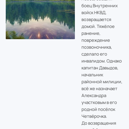
боец Внутренних
войск НКВД,
возвращается
домой. Тяжёлое
ранение,
повреждение
позвоночника,
сделало его
инвалидом. Однако
капитан Давыдов,
начальник
районной милиции,
всё же назначает
Александра
участковым в его
родной посёлок
Четвёрочка.
До возвращения