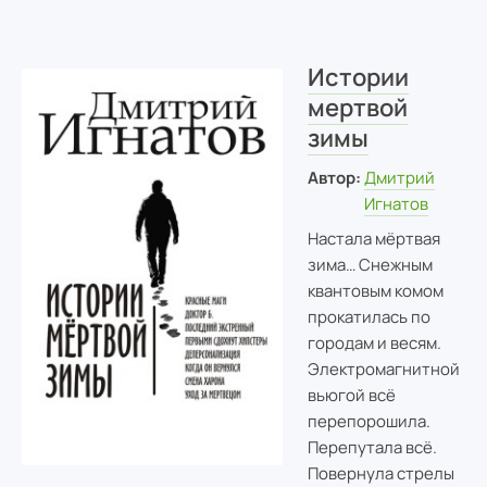
Истории
мертвой
зимы
Автор:
Дмитрий
Игнатов
Настала мёртвая
зима… Снежным
квантовым комом
прокатилась по
городам и весям.
Электромагнитной
вьюгой всё
перепорошила.
Перепутала всё.
Повернула стрелы