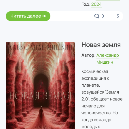
Год:
2024
Читать далее
0
3
Новая земля
Автор:
Александр
Мишкин
Космическая
экспедиция к
планете,
зовущейся 'Земля
2.0', обещает новое
начало для
человечества. Но
когда команда
молодых