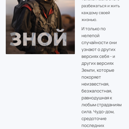
разбежаться и жить
каждому своей
жизнью.
И только по
нелепой
случайности они
узнают о других
версиях себя - и
других версиях
Земли, которые
покоряет
неизвестная,
безжалостная,
равнодушная к
любым страданиям
сила. Чудо-дом,
средоточие
последних