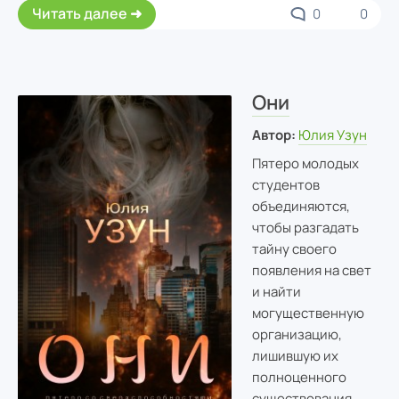
Читать далее
0
0
Они
Автор:
Юлия Узун
Пятеро молодых
студентов
объединяются,
чтобы разгадать
тайну своего
появления на свет
и найти
могущественную
организацию,
лишившую их
полноценного
существования.