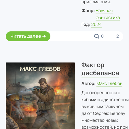
приземления.
Жанр:
Научная
фантастика
Год:
2024
Читать далее
0
2
Фактор
дисбаланса
Автор:
Макс Глебов
Договоренности с
кибами и единственн
выжившим тайкуном
дают Сергею Белову
множество новых
возможностей, но при