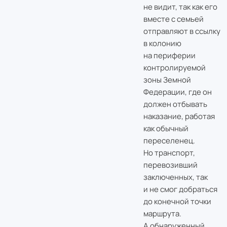
не видит, так как его
вместе с семьей
отправляют в ссылку
в колонию
на периферии
контролируемой
зоны Земной
Федерации, где он
должен отбывать
наказание, работая
как обычный
переселенец.
Но транспорт,
перевозивший
заключенных, так
и не смог добраться
до конечной точки
маршрута.
А обнаруженный