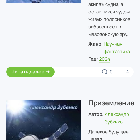
экипаж судна, а
оставшихся чудом
живых полярников
забрасывает в
мезозойскую эру.
Жанр:
Научная
фантастика
Год:
2024
Читать далее
0
4
Приземление
Автор:
Александр
Зубкнко
Далекое будущее.
Певая