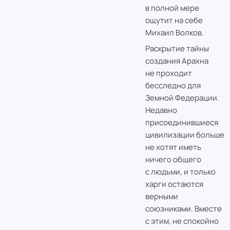
в полной мере
ощутит на себе
Михаил Волков.
Раскрытие тайны
создания Арахна
не проходит
бесследно для
Земной Федерации.
Недавно
присоединившиеся
цивилизации больше
не хотят иметь
ничего общего
с людьми, и только
харги остаются
верными
союзниками. Вместе
с этим, не спокойно