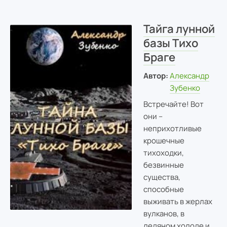
Тайга лунной
базы Тихо
Браге
Автор:
Александр
Зубенко
Встречайте! Вот
они --
неприхотливые
крошечные
тихоходки,
безвинные
существа,
способные
выживать в жерлах
вулканов, в
ледяном холоде и