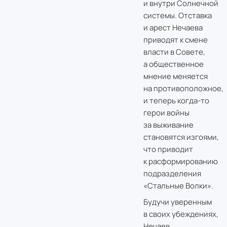
и внутри Солнечной
системы. Отставка
и арест Нечаева
приводят к смене
власти в Совете,
а общественное
мнение меняется
на противоположное,
и теперь когда-то
герои войны
за выживание
становятся изгоями,
что приводит
к расформированию
подразделения
«Стальные Волки».
Будучи уверенным
в своих убеждениях,
Нечаев