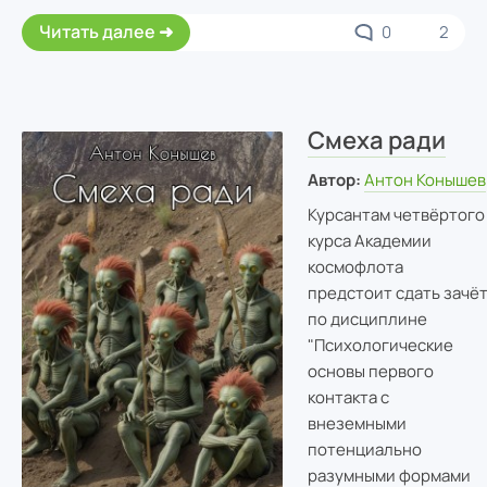
Читать далее
0
2
Смеха ради
Автор:
Антон Конышев
Курсантам четвёртого
курса Академии
космофлота
предстоит сдать зачё
по дисциплине
"Психологические
основы первого
контакта с
внеземными
потенциально
разумными формами