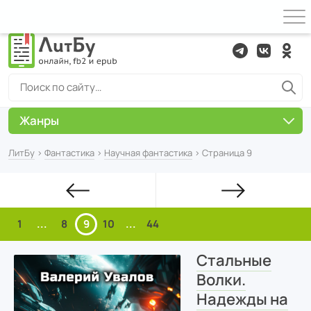
Жанры
ЛитБу
›
Фантастика
›
Научная фантастика
› Страница 9
1
...
8
9
10
...
44
Стальные
Волки.
Надежды на