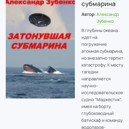
субмарина
Автор:
Александр
Зубенко
В глубины океана
идет на
погружение
атомная субмарина,
но внезапно терпит
катастрофу. К месту
тагедии
направляется
научно-
исследовательское
судно "Маджестик",
имея на борту
глубоководный
батискаф и команду
водолазов-