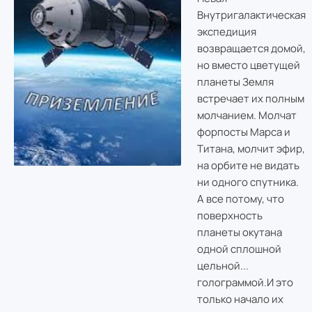
Внутригалактическая
экспедиция
возвращается домой,
но вместо цветущей
планеты Земля
встречает их полным
молчанием. Молчат
форпосты Марса и
Титана, молчит эфир,
на орбите не видать
ни одного спутника.
А все потому, что
поверхность
планеты окутана
одной сплошной
цельной...
голограммой.
И это
только начало их