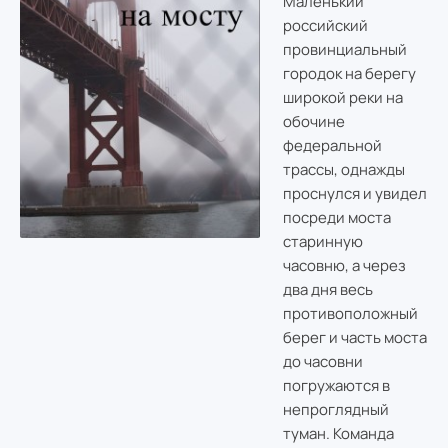
Маленький
российский
провинциальный
городок на берегу
широкой реки на
обочине
федеральной
трассы, однажды
проснулся и увидел
посреди моста
старинную
часовню, а через
два дня весь
противоположный
берег и часть моста
до часовни
погружаются в
непроглядный
туман. Команда