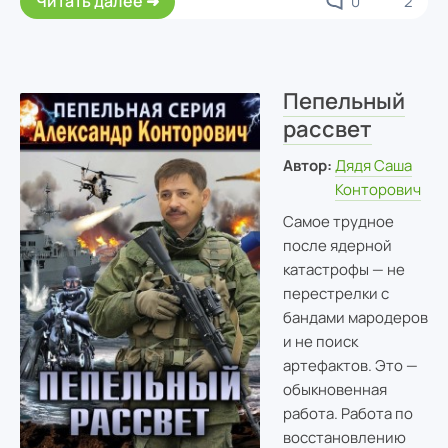
Читать далее
0
2
Пепельный
рассвет
Автор:
Дядя Саша
Конторович
Самое трудное
после ядерной
катастрофы — не
перестрелки с
бандами мародеров
и не поиск
артефактов. Это —
обыкновенная
работа. Работа по
восстановлению