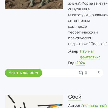
жизни". Форма зачёта -
симуляция в
многофункционально
автономном
комплексе
теоретической и
практической
подготовки "Полигон".
Жанр:
Научная
фантастика
Год:
2024
Читать далее
0
3
Сбой
Автор:
Инопланетный