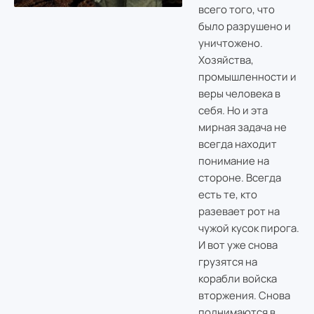
всего того, что
было разрушено и
уничтожено.
Хозяйства,
промышленности и
веры человека в
себя. Но и эта
мирная задача не
всегда находит
понимание на
стороне. Всегда
есть те, кто
разевает рот на
чужой кусок пирога.
И вот уже снова
грузятся на
корабли войска
вторжения. Снова
поднимаются в