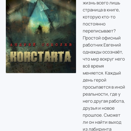
жизнь всего лишь
страница в книге,
которую кто-то
постоянно
переписывает?
Простой офисный
работник Евгений
однажды осознаёт,
что мир вокруг него
всё время
меняется. Каждый
день герой
просыпается в иной
реальности, где у
него другая работа,
друзья и новое
прошлое. Сможет
ли он найти выход
из лабиринта