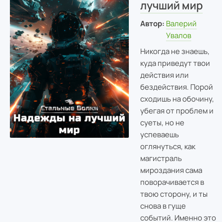
лучший мир
Автор:
Валерий
Увалов
Никогда не знаешь,
куда приведут твои
действия или
бездействия. Порой
сходишь на обочину,
убегая от проблем и
суеты, но не
успеваешь
оглянуться, как
магистраль
мироздания сама
поворачивается в
твою сторону, и ты
снова в гуще
событий. Именно это