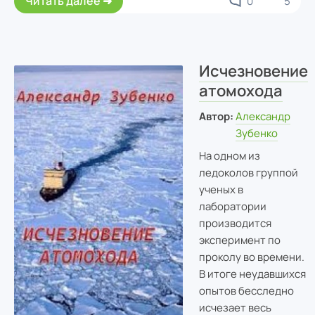
Читать далее
0
5
Исчезновение
атомохода
Автор:
Александр
Зубенко
На одном из
ледоколов группой
ученых в
лаборатории
производится
эксперимент по
проколу во времени.
В итоге неудавшихся
опытов бесследно
исчезает весь