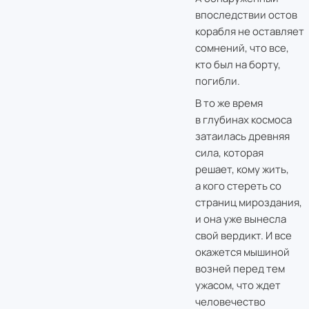
впоследствии остов
корабля не оставляет
сомнений, что все,
кто был на борту,
погибли.
В то же время
в глубинах космоса
затаилась древняя
сила, которая
решает, кому жить,
а кого стереть со
страниц мироздания,
и она уже вынесла
свой вердикт. И все
окажется мышиной
возней перед тем
ужасом, что ждет
человечество