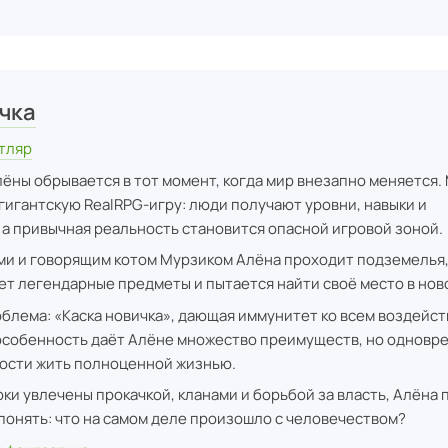
чка
тляр
ёны обрывается в тот момент, когда мир внезапно меняется.
гигантскую RealRPG-игру: люди получают уровни, навыки и
 а привычная реальность становится опасной игровой зоной.
ми и говорящим котом Мурзиком Алёна проходит подземелья
ет легендарные предметы и пытается найти своё место в нов
облема: «Каска новичка», дающая иммунитет ко всем воздейст
 особенность даёт Алёне множество преимуществ, но одновр
ости жить полноценной жизнью.
оки увлечены прокачкой, кланами и борьбой за власть, Алёна 
 понять: что на самом деле произошло с человечеством?