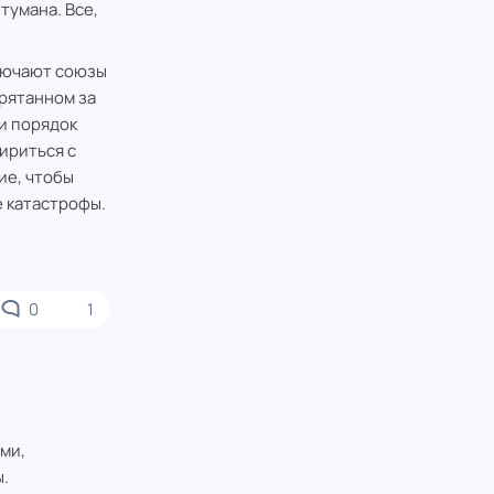
тумана. Все,
ключают союзы
прятанном за
и порядок
ириться с
ие, чтобы
е катастрофы.
0
1
ми,
.