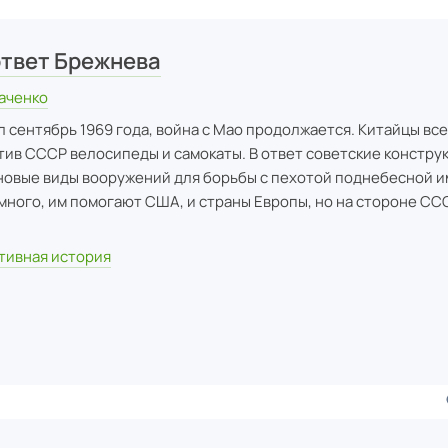
ответ Брежнева
аченко
л сентябрь 1969 года, война с Мао продолжается. Китайцы вс
ив СССР велосипеды и самокаты. В ответ советские констру
новые виды вооружений для борьбы с пехотой поднебесной и
много, им помогают США, и страны Европы, но на стороне СС
тивная история