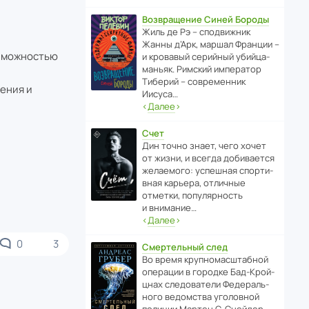
Возвращение Синей Бороды
Жиль де Рэ – спод­ви­жник
Жанны д’Арк, маршал Франции –
озможностью
и кровавый серийный убийца-
маньяк. Римский импе­ратор
Тиберий – совре­менник
ения и
Иисуса…
‹
Далее
›
Счет
Дин точно знает, чего хочет
от жизни, и всегда доби­ва­ется
жела­е­мого: успе­шная спор­ти­
вная карьера, отли­чные
отметки, попу­ля­р­ность
и внимание…
‹
Далее
›
0
3
Смертельный след
Во время круп­но­мас­ш­та­бной
операции в городке Бад‑Крой­
цнах следо­ва­тели Феде­раль­
ного ведомства уголо­вной