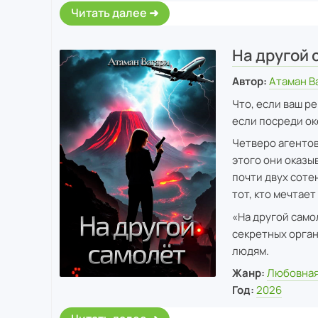
Читать далее
На другой 
Автор:
Атаман В
Что, если ваш р
если посреди ок
Четверо агентов
этого они оказыв
почти двух соте
тот, кто мечтае
«На другой само
секретных орган
людям.
Жанр:
Любовная
Год:
2026