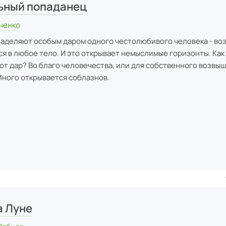
ьный попаданец
ченко
наделяют особым даром одного честолюбивого человека - в
ся в любое тело. И это открывает немыслимые горизонты. Как
от дар? Во благо человечества, или для собственного возвыш
ного открывается соблазнов.
а Луне