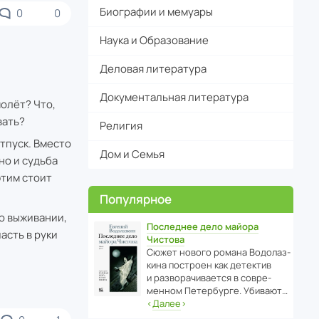
Биографии и мемуары
0
0
Наука и Образование
Деловая литература
Документальная литература
олёт? Что,
вать?
Религия
тпуск. Вместо
Дом и Семья
но и судьба
этим стоит
Популярное
о выживании,
Последнее дело майора
асть в руки
Чистова
Сюжет нового романа Водо­ла­з­
кина пост­роен как дете­ктив
и разво­ра­чи­ва­ется в совре­
менном Пете­р­бурге. Убивают…
‹
Далее
›