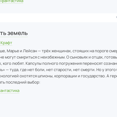
 фантастика
ть земель
 Крафт
аше, Марье и Лейсан — трёх женщинах, стоящих на пороге смер
не могут смириться с неизбежным. О сыновьях и отцах, готовы
х, кого любят. Капсулы полного погружения переносят сознан
» — туда, где нет боли, нет старости, нет смерти. Но у этог
ехнологией охотятся шпионы, корпорации и государство. А ге
ть последний выбор:
фантастика