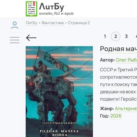
ЛитБу
›
Фантастика
› Страница 2
1
2
3
Родная ма
Автор:
Олег Рыб
СССР и Третий Р
сопротивляются 
пути к поиску т
девушки на всех
подвиги! Геройс
Жанр:
Альтерна
Год:
2026