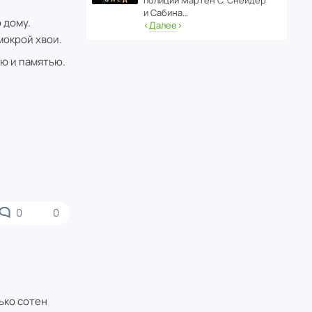
полиции Мартен С. Снейдер
и Сабина…
 дому.
‹
Далее
›
мокрой хвои.
ю и памятью.
0
0
ько сотен