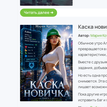
Читать далее
Каска нови
Автор:
Мария Ко
Обычное утро Ал
превращается в 
характеристики,
Вместе с друзья
задания, добыва
Но есть одна пр
снимается. Эта
лишает возможн
Пока другие игр
исправить баг и