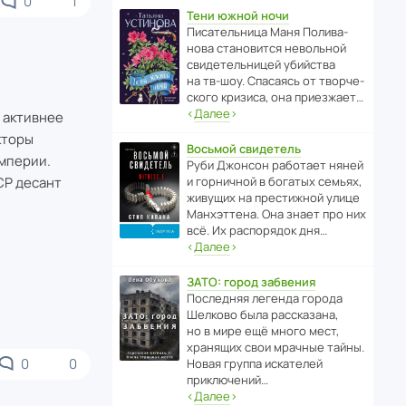
0
1
Тени южной ночи
Писа­тель­ница Маня Поли­ва­
нова стано­вится невольной
свиде­тель­ницей убийства
на тв-шоу. Спасаясь от твор­че­
с­кого кризиса, она приезжает…
‹
Далее
›
е активнее
кторы
Восьмой свидетель
мперии.
Руби Джонсон рабо­тает няней
СР десант
и горни­чной в богатых семьях,
живущих на прес­ти­жной улице
Манх­эт­тена. Она знает про них
всё. Их распо­рядок дня…
‹
Далее
›
ЗАТО: город забвения
После­дняя легенда города
Шелково была расска­зана,
но в мире ещё много мест,
хранящих свои мрачные тайны.
0
0
Новая группа иска­телей
приключений…
‹
Далее
›