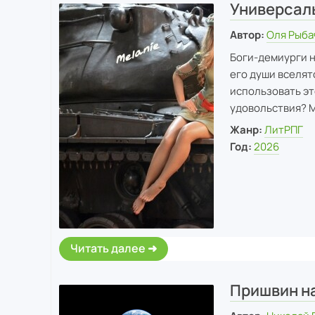
Универсал
Автор:
Оля Рыба
Боги-демиурги 
его души вселят
использовать эт
удовольствия? М
Жанр:
ЛитРПГ
Год:
2026
Читать далее
Пришвин н