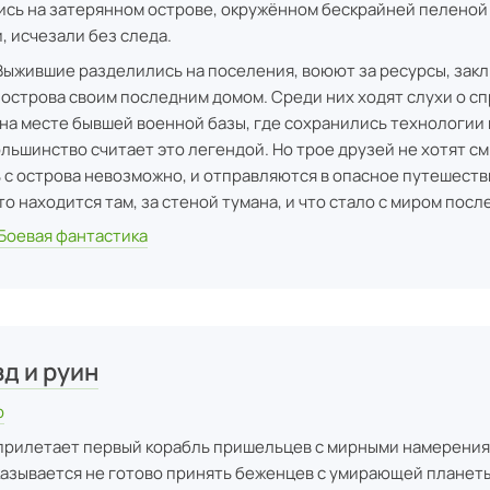
сь на затерянном острове, окружённом бескрайней пеленой 
, исчезали без следа.
Выжившие разделились на поселения, воюют за ресурсы, за
 острова своим последним домом. Среди них ходят слухи о с
на месте бывшей военной базы, где сохранились технологии 
ольшинство считает это легендой. Но трое друзей не хотят см
ь с острова невозможно, и отправляются в опасное путешеств
то находится там, за стеной тумана, и что стало с миром посл
Боевая фантастика
д и руин
р
 прилетает первый корабль пришельцев с мирными намерения
азывается не готово принять беженцев с умирающей планеты