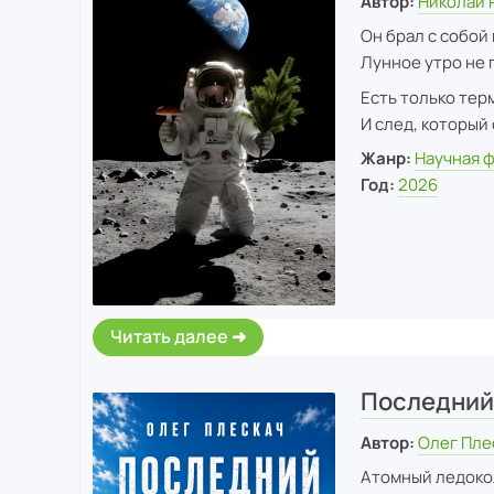
Автор:
Николай 
Он брал с собой 
Лунное утро не п
Есть только тер
И след, который
Жанр:
Научная 
Год:
2026
Читать далее
Последний
Автор:
Олег Пле
Атомный ледокол