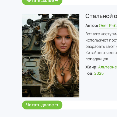
Читать далее
Стальной 
Автор:
Олег Рыб
Вот уже наступи
используют прот
разрабатывают 
Китайцев очень 
попаданцев.
Жанр:
Альтерна
Год:
2026
Читать далее