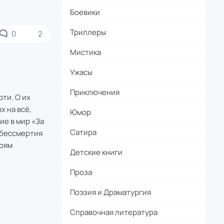
Боевики
Триллеры
0
2
Мистика
Ужасы
Приключения
ти. О их
х на всё,
Юмор
ие в мир «За
Сатира
о бессмертия
роям
Детские книги
Проза
Поэзия и Драматургия
Справочная литература