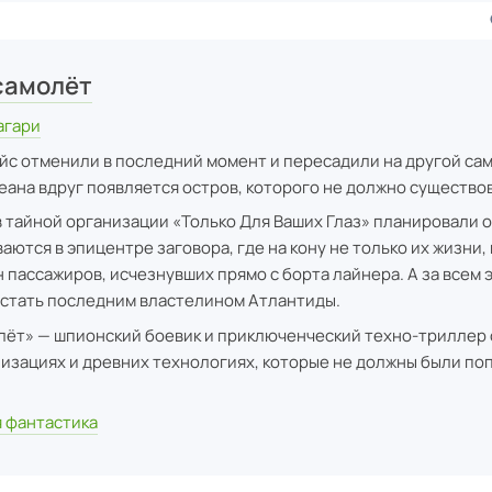
самолёт
агари
ейс отменили в последний момент и пересадили на другой сам
еана вдруг появляется остров, которого не должно существо
 тайной организации «Только Для Ваших Глаз» планировали о
аются в эпицентре заговора, где на кону не только их жизни, 
н пассажиров, исчезнувших прямо с борта лайнера. А за всем 
т стать последним властелином Атлантиды.
лёт» — шпионский боевик и приключенческий техно-триллер 
изациях и древних технологиях, которые не должны были поп
 фантастика