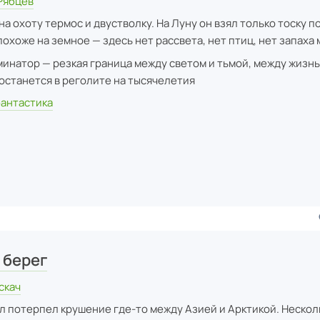
Рябцев
на охоту термос и двустволку. На Луну он взял только тоску по
охоже на земное — здесь нет рассвета, нет птиц, нет запаха 
минатор — резкая граница между светом и тьмой, между жизнь
 останется в реголите на тысячелетия
фантастика
 берег
скач
 потерпел крушение где-то между Азией и Арктикой. Нескол