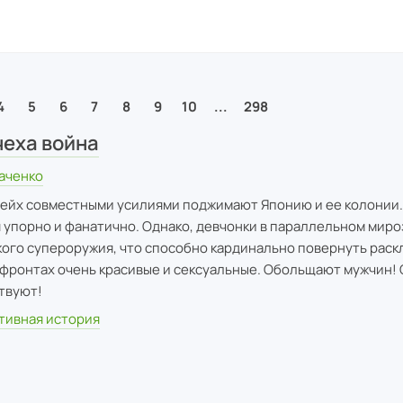
4
5
6
7
8
9
10
...
298
чеха война
аченко
ейх совместными усилиями поджимают Японию и ее колонии.
упорно и фанатично. Однако, девчонки в параллельном миро
акого супероружия, что способно кардинально повернуть раскл
 фронтах очень красивые и сексуальные. Обольщают мужчин
твуют!
тивная история