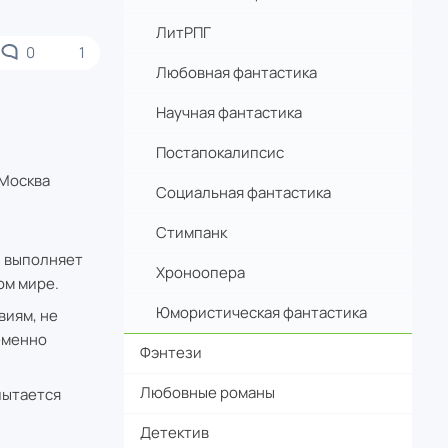
ЛитРПГ
0
1
Любовная фантастика
Научная фантастика
Постапокалипсис
 Москва
Социальная фантастика
Cтимпанк
, выполняет
Хроноопера
ом мире.
Юмористическая фантастика
виям, не
еменно
Фэнтези
Любовные романы
пытается
Детектив