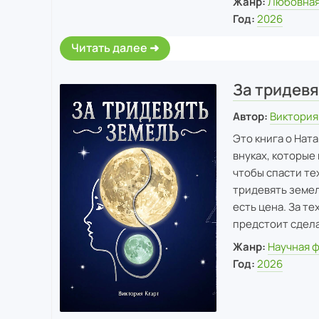
Жанр:
Любовная
Год:
2026
Читать далее
За тридевя
Автор:
Виктория
Это книга о Нат
внуках, которые 
чтобы спасти те
тридевять земель
есть цена. За т
предстоит сдела
Жанр:
Научная 
Год:
2026