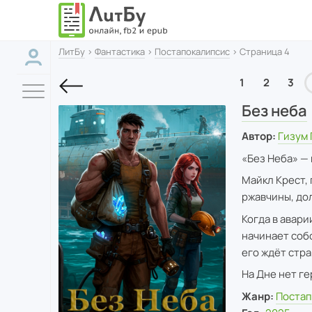
ЛитБу
›
Фантастика
›
Постапокалипсис
› Страница 4
1
2
3
Без неба
Автор:
Гизум 
«Без Неба» — к
Майкл Крест, 
ржавчины, дол
Когда в авари
начинает соб
его ждёт стра
На Дне нет ге
Жанр:
Постап