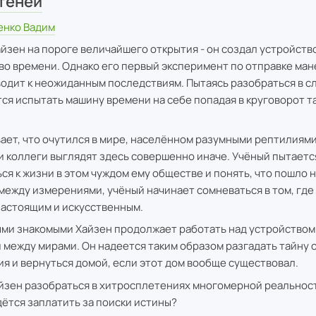
теней
енко Вадим
йзен на пороге величайшего открытия - он создал устройств
во времени. Однако его первый эксперимент по отправке ман
одит к неожиданным последствиям. Пытаясь разобраться в с
тся испытать машину времени на себе попадая в круговорот т
ает, что очутился в мире, населённом разумными рептилиями
и коллеги выглядят здесь совершенно иначе. Учёный пытаетс
я к жизни в этом чуждом ему обществе и понять, что пошло н
между измерениями, учёный начинает сомневаться в том, где
настоящим и искусственным.
ыми знакомыми Хайзен продолжает работать над устройством
между мирами. Он надеется таким образом разгадать тайну 
я и вернуться домой, если этот дом вообще существовал.
йзен разобраться в хитросплетениях многомерной реальност
дётся заплатить за поиски истины?