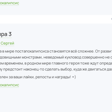
окалипсис
ира 3
в Сергей
 в мире постапокалипсиса становятся всё сложнее. От разви
удовищными монстрами, неведомый кукловод совершенно не 
Тем временем, в родном мире главного героя тоже ждут опре
у предстоит наконец-то сделать выбор, куда же двигаться да
лен за ваши лайки, репосты и награды! =)
окалипсис