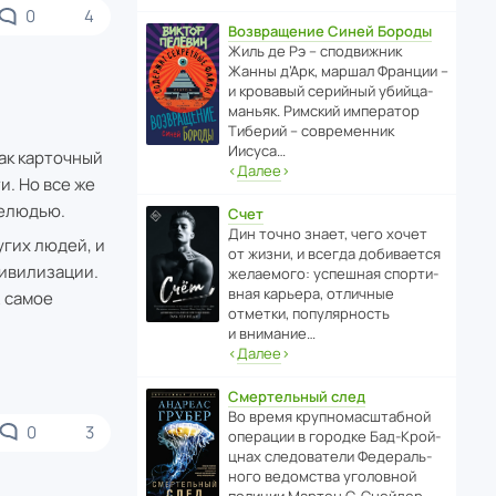
0
4
Возвращение Синей Бороды
Жиль де Рэ – спод­ви­жник
Жанны д’Арк, маршал Франции –
и кровавый серийный убийца-
маньяк. Римский импе­ратор
Тиберий – совре­менник
Иисуса…
ак карточный
‹
Далее
›
и. Но все же
нелюдью.
Счет
Дин точно знает, чего хочет
угих людей, и
от жизни, и всегда доби­ва­ется
цивилизации.
жела­е­мого: успе­шная спор­ти­
вная карьера, отли­чные
А самое
отметки, попу­ля­р­ность
и внимание…
‹
Далее
›
Смертельный след
Во время круп­но­мас­ш­та­бной
0
3
операции в городке Бад‑Крой­
цнах следо­ва­тели Феде­раль­
ного ведомства уголо­вной