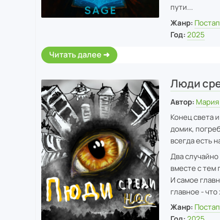
пути...
Жанр:
Постап
Год:
2025
Читать далее
Люди сре
Автор:
Мария
Конец света и
домик, погреб
всегда есть н
Два случайно
вместе с тем 
И самое главн
главное - что
Жанр:
Постап
Год:
2025