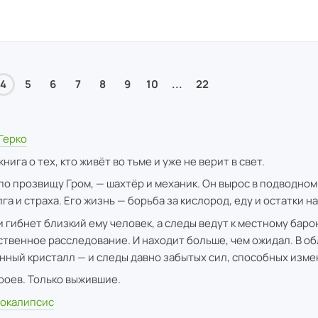
4
5
6
7
8
9
10
...
22
Герко
нига о тех, кто живёт во тьме и уже не верит в свет.
по прозвищу Гром, — шахтёр и механик. Он вырос в подводном
га и страха. Его жизнь — борьба за кислород, еду и остатки н
и гибнет близкий ему человек, а следы ведут к местному баро
ственное расследование. И находит больше, чем ожидал. В о
нный кристалл — и следы давно забытых сил, способных изме
роев. Только выжившие.
окалипсис