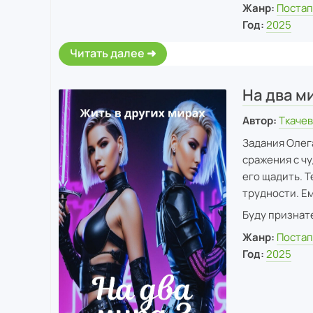
Жанр:
Постап
Год:
2025
Читать далее
На два м
Автор:
Ткаче
Задания Олега
сражения с ч
его щадить. 
трудности. Ем
Буду признате
Жанр:
Постап
Год:
2025