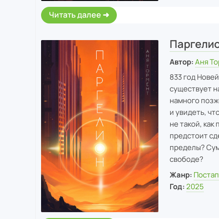
Читать далее
Паргели
Автор:
Аня Т
833 год Нове
существует н
намного позже
и увидеть, чт
не такой, как
предстоит сд
пределы? Сум
свободе?
Жанр:
Постап
Год:
2025