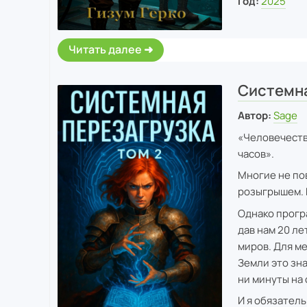
Год:
2025
Читать далее
Системна
Автор:
Sage
«Человечеств
часов».
Многие не по
розыгрышем. Н
Однако прогр
дав нам 20 ле
миров. Для м
Земли это зн
ни минуты на 
И я обязател