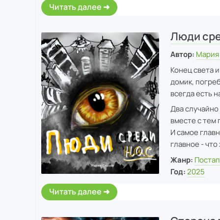
Читать далее
Люди сре
Автор:
Мария
Конец света и
домик, погреб
всегда есть н
Два случайно
вместе с тем 
И самое главн
главное - что
Жанр:
Постап
Год:
2025
Читать далее