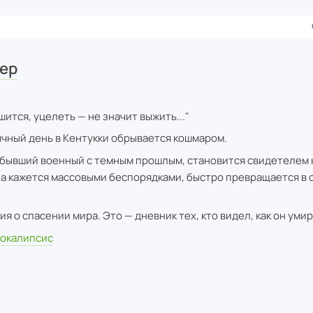
ер
шится, уцелеть — не значит выжить..."
ычный день в Кентукки обрывается кошмаром.
 бывший военный с темным прошлым, становится свидетелем н
ла кажется массовыми беспорядками, быстро превращается в 
ия о спасении мира. Это — дневник тех, кто видел, как он умир
окалипсис