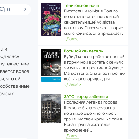
Тени южной ночи
0
2
Писа­тель­ница Маня Поли­ва­
нова стано­вится невольной
свиде­тель­ницей убийства
на тв-шоу. Спасаясь от твор­че­
с­кого кризиса, она приезжает…
‹
Далее
›
ы и
Восьмой свидетель
родилась
Руби Джонсон рабо­тает няней
и горни­чной в богатых семьях,
в путешествие
живущих на прес­ти­жной улице
ывается вовсе
Манх­эт­тена. Она знает про них
я, что ей
всё. Их распо­рядок дня…
‹
Далее
›
 собственные
ючом к
ЗАТО: город забвения
После­дняя легенда города
Шелково была расска­зана,
но в мире ещё много мест,
хранящих свои мрачные тайны.
Новая группа иска­телей
приключений…
‹
Далее
›