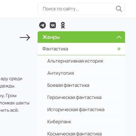
Жанры
Фантастика
Альтернативная история
Антиутопия
 аду среди
Боевая фантастика
адежды.
ну, Гром
Героическая фантастика
бломках шахты
Историческая фантастика
нить всё.
Киберпанк
Космическая фантастика