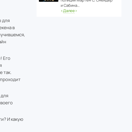
полиции Мартен С. Снейдер
и Сабина…
‹
Далее
›
о для
екена в
лучившемся,
айн
! Его
я
е так.
 проходит
 для
своего
и? И какую