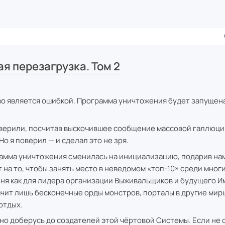
я перезагрузка. Том 2
о является ошибкой. Программа уничтожения будет запущена
верили, посчитав выскочившее сообщение массовой галлюци
о я поверил — и сделал это не зря.
амма уничтожения сменилась на инициализацию, подарив на
т на то, чтобы занять место в неведомом «топ-10» среди мног
еня как для лидера организации Выживальщиков и будущего 
ачит лишь бесконечные орды монстров, порталы в другие миры
отдых.
ьно доберусь до создателей этой чёртовой Системы. Если не