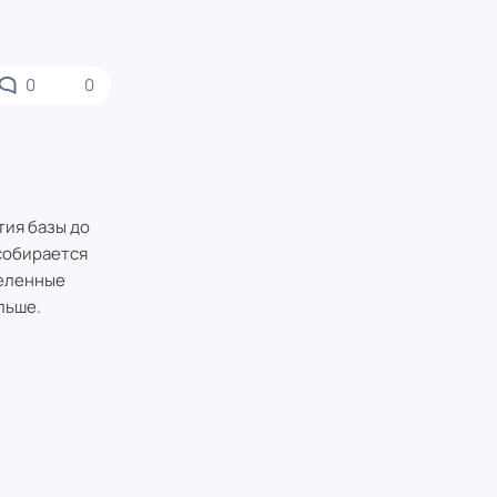
0
0
тия базы до
собирается
деленные
льше.