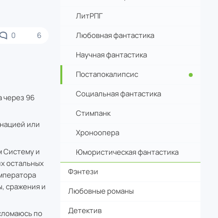
ЛитРПГ
Любовная фантастика
0
6
Научная фантастика
Постапокалипсис
Социальная фантастика
 через 96
Cтимпанк
нацией или
Хроноопера
м Систему и
Юмористическая фантастика
их остальных
Фэнтези
Императора
, сражения и
Любовные романы
Детектив
 сломаюсь по