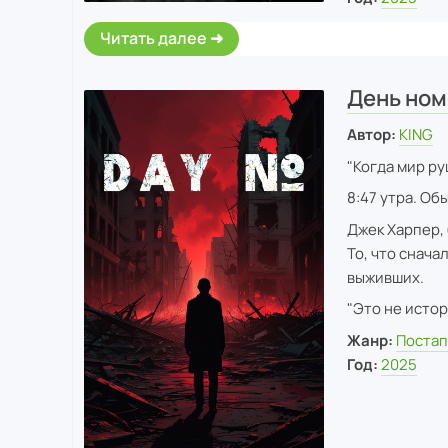
Читать далее
День ном
Автор:
KING
"Когда мир ру
8:47 утра. Об
Джек Харпер,
То, что снача
выживших.
"Это не истор
Жанр:
Постап
Год:
2025