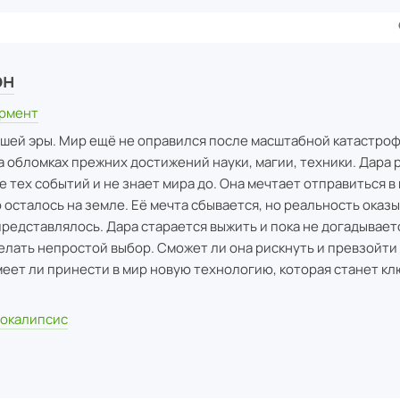
он
ормент
йшей эры. Мир ещё не оправился после масштабной катастроф
а обломках прежних достижений науки, магии, техники. Дара 
 тех событий и не знает мира до. Она мечтает отправиться 
о осталось на земле. Её мечта сбывается, но реальность оказ
 представлялось. Дара старается выжить и пока не догадываетс
елать непростой выбор. Сможет ли она рискнуть и превзойти
еет ли принести в мир новую технологию, которая станет кл
окалипсис