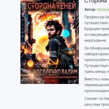
Сторона 
Автор:
Носол
Профессор Ха
путешествий 
будущее прив
он сам решае
мироздания.
Он обнаружив
лаборатория 
приспособитьс
Путешествуя 
грань между 
Вместе с нов
перемещений 
происхождени
Сможет ли Ха
цену ему при