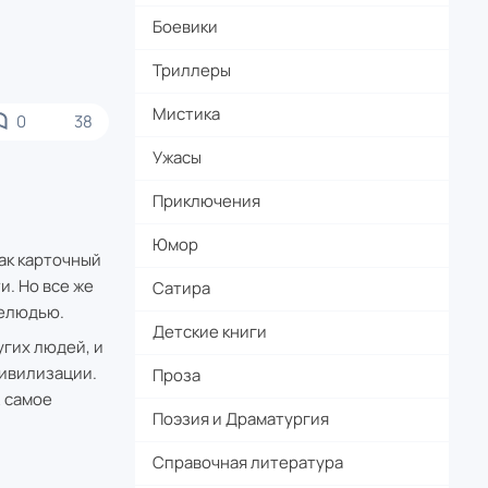
Боевики
Триллеры
Мистика
0
38
Ужасы
Приключения
Юмор
ак карточный
и. Но все же
Сатира
нелюдью.
Детские книги
угих людей, и
цивилизации.
Проза
А самое
Поэзия и Драматургия
Справочная литература