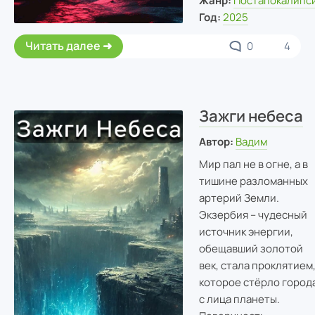
Жанр:
Постапокалипс
Год:
2025
Читать далее
0
4
Зажги небеса
Автор:
Вадим
Мир пал не в огне, а в
тишине разломанных
артерий Земли.
Экзербия – чудесный
источник энергии,
обещавший золотой
век, стала проклятием
которое стёрло город
с лица планеты.