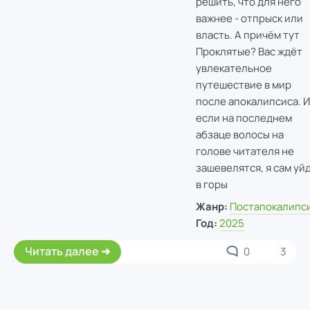
решить, что для него
важнее - отпрыск или
власть. А причём тут
Проклятые? Вас ждёт
увлекательное
путешествие в мир
после апокалипсиса. И
если на последнем
абзаце волосы на
голове читателя не
зашевелятся, я сам уй
в горы
Жанр:
Постапокалипс
Год:
2025
Читать далее
0
3