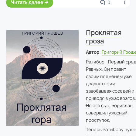
Читать далее
0
1
Проклятая
гроза
Автор:
Григорий Грош
Ратибор - Первый сре
Равных. Он правит
своим племенем уже
двадцать зим,
завоёвывая соседей и
приводя в ужас врагов.
Но его сын, Борислав,
совершил ужасный
проступок.
Теперь Ратибору нужн