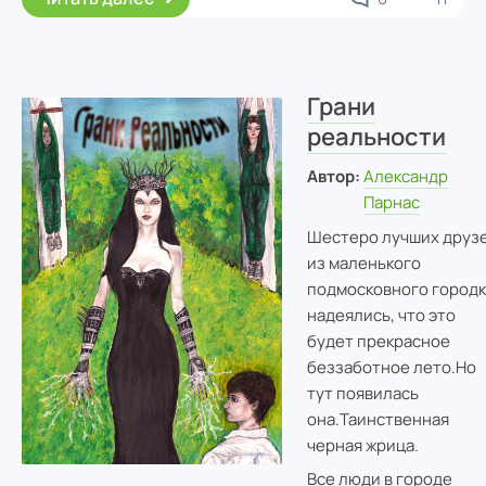
Грани
реальности
Автор:
Александр
Парнас
Шестеро лучших друз
из маленького
подмосковного городк
надеялись, что это
будет прекрасное
беззаботное лето.Но
тут появилась
она.Таинственная
черная жрица.
Все люди в городе