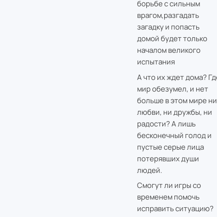
борьбе с сильным
врагом,разгадать
загадку и попасть
домой будет только
началом великого
испытания
А что их ждет дома? Гд
мир обезумел, и нет
больше в этом мире ни
любви, ни дружбы, ни
радости? А лишь
бесконечный голод и
пустые серые лица
потерявших души
людей.
Смогут ли игры со
временем помочь
исправить ситуацию?