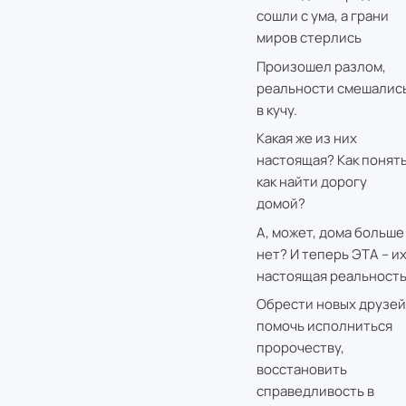
сошли с ума, а грани
миров стерлись
Произошел разлом,
реальности смешалис
в кучу.
Какая же из них
настоящая? Как понять
как найти дорогу
домой?
А, может, дома больше
нет? И теперь ЭТА – и
настоящая реальност
Обрести новых друзей
помочь исполниться
пророчеству,
восстановить
справедливость в