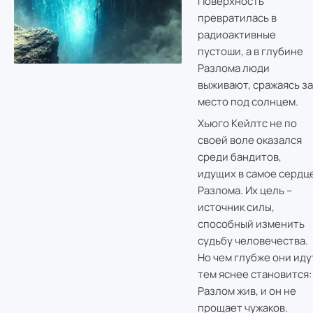
Поверхность
превратилась в
радиоактивные
пустоши, а в глубине
Разлома люди
выживают, сражаясь за
место под солнцем.
Хьюго Кейлтс не по
своей воле оказался
среди бандитов,
идущих в самое сердц
Разлома. Их цель –
источник силы,
способный изменить
судьбу человечества.
Но чем глубже они иду
тем яснее становится:
Разлом жив, и он не
прощает чужаков.