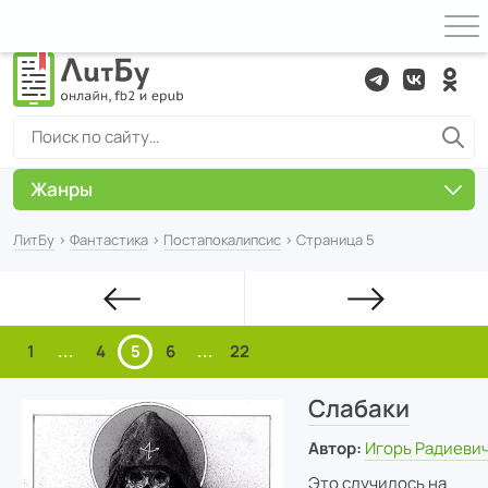
Жанры
ЛитБу
›
Фантастика
›
Постапокалипсис
› Страница 5
1
...
4
5
6
...
22
Слабаки
Автор:
Игорь Радиеви
Это случилось на