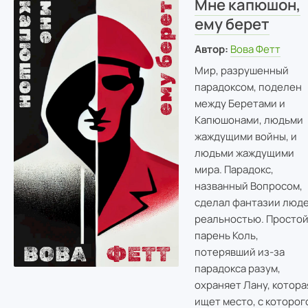
Мне капюшон,
ему берет
Автор:
Вова Фетт
Мир, разрушенный
парадоксом, поделен
между Беретами и
Капюшонами, людьми
жаждущими войны, и
людьми жаждущими
мира. Парадокс,
названный Вопросом,
сделал фантазии люд
реальностью. Просто
парень Коль,
потерявший из-за
парадокса разум,
охраняет Лану, котора
ищет место, с которог