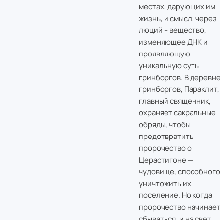
местах, дарующих им
жизнь, и смысл, через
люций – вещество,
изменяющее ДНК и
проявляющую
уникальную суть
гринборгов. В деревн
гринборгов, Параклит,
главный священник,
охраняет сакральные
обряды, чтобы
предотвратить
пророчество о
Церастигоне —
чудовище, способного
уничтожить их
поселение. Но когда
пророчество начинае
сбываться, и на свет