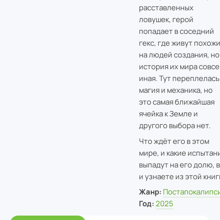
расставленных
ловушек, герой
попадает в соседний
гекс, где живут похож
на людей создания, но
история их мира совс
иная. Тут переплелась
магия и механика, но
это самая ближайшая
ячейка к Земле и
другого выбора нет.
Что ждёт его в этом
мире, и какие испытан
выпадут на его долю, 
и узнаете из этой книг
Жанр:
Постапокалипс
Год:
2025