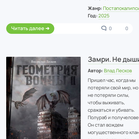
Жанр:
Постапокалипс
Год:
2025
Читать далее
0
0
Замри. Не дыш
Автор:
Влад Лесков
Пришел час, когда мы
потеряли свой мир, но
не потеряли силы,
чтобы выживать,
сражаться и убивать.
Полураб и получелове
Он стал вождем
могущественного кла