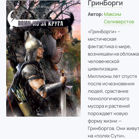
ГринБорги
Автор:
Максим
Селиверстов
«ГринБорги» –
мистическая
фантастика о мире,
возникшем на обломка
человеческой
цивилизации.
Миллионы лет спустя
после исчезновения
людей, срастание
технологического
мусора и растений
порождает новую
форму жизни —
Гринборгов. Они живу
на «полях Сути»,