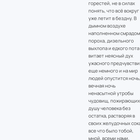
горестей, не в силах
понять, что всё вокруг
уже летит в бездну. В
дымном воздухе
наполненном смрадом
пороха, дизельного
выхлопа и едкого пота
витает неясный дух
ужасного предчувстви
еще немного и на мир
людей опустится ночь
вечная ночь
ненасытной утробы
чудовищ, пожирающих
душу человека без
остатка, растворяя в
своих желудочных сок
все что было тобой,
мной, всеми нами.