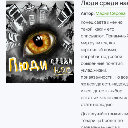
Люди среди на
Автор:
Мария Серова
Конец света именно
такой, каким его
описывают. Привычны
мир рушится, как
карточный домик,
погребая под собой
обыденные понятия,
уклад жизни,
привязанности. Но все
же всегда есть надежд
и всегда есть выбор -
остаться человеком и
стать нелюдью.
Два случайно выживш
товарища бродят по
развалинам мира в