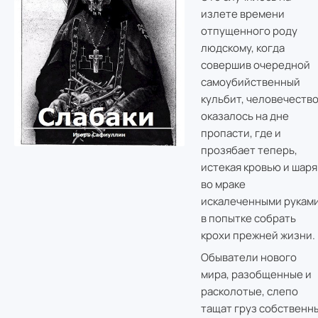
излете времени
отпущенного роду
людскому, когда
совершив очередной
самоубийственный
кульбит, человечеств
оказалось на дне
пропасти, где и
прозябает теперь,
истекая кровью и шаря
во мраке
искалеченными рукам
в попытке собрать
крохи прежней жизни.
Обыватели нового
мира, разобщенные и
расколотые, слепо
тащат груз собственн