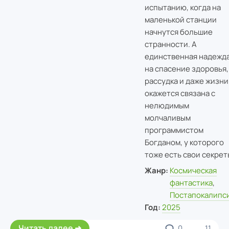
испытанию, когда на
маленькой станции
начнутся большие
странности. А
единственная надежд
на спасение здоровья,
рассудка и даже жизни
окажется связана с
нелюдимым
молчаливым
программистом
Богданом, у которого
тоже есть свои секрет
Жанр:
Космическая
фантастика
,
Постапокалипс
Год:
2025
Читать далее
0
11