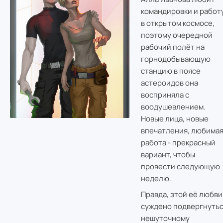
командировки и работ
в открытом космосе,
поэтому очередной
рабочий полёт на
горнодобывающую
станцию в поясе
астероидов она
восприняла с
воодушевлением.
Новые лица, новые
впечатления, любима
работа - прекрасный
вариант, чтобы
провести следующую
неделю.
Правда, этой её любви
суждено подвергнуть
нешуточному