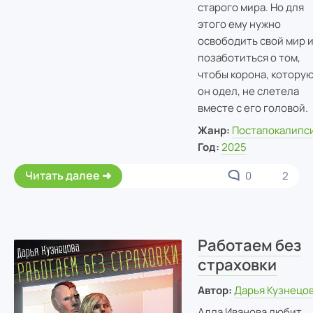
старого мира. Но для
этого ему нужно
освободить свой мир 
позаботиться о том,
чтобы корона, котору
он одел, не слетела
вместе с его головой.
Жанр:
Постапокалипс
Год:
2025
Читать далее
0
2
Работаем без
страховки
Автор:
Дарья Кузнецо
Алла Иванова любит