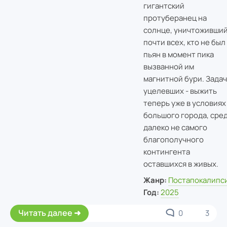
гигантский
протуберанец на
солнце, уничтоживши
почти всех, кто не был
пьян в момент пика
вызванной им
магнитной бури. Задач
уцелевших - выжить
теперь уже в условиях
большого города, сре
далеко не самого
благополучного
контингента
оставшихся в живых.
Жанр:
Постапокалипс
Год:
2025
Читать далее
0
3