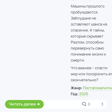
Машины прошлого
пробуждаются.
Заблудшие не
оставляют шанса на
спасение. А тайны,
которые скрывает
Разлом, способны
перевернуть само
понимание жизни и
смерти.
Что важнее – спасти
мир или похоронить е
окончательно?
Жанр:
Постапокалипс
Год:
2025
Читать далее
0
3