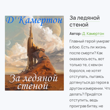
За ледяной
стеной
Автор:
Д. Камертон
Главный герой умирае
в бою. Есть ли жизнь
после смерти? Как
оказалось есть, вот
только те, с кем он
боролся, не хотят
отступать, пытаясь
дотянуться до героя в
другом измерении. Чт
делать? Придётся
отступить, ведь
проиграв битву, не