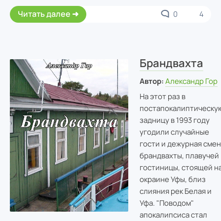
Читать далее
0
4
Брандвахта
Автор:
Александр Гор
На этот раз в
постапокалиптическу
задницу в 1993 году
угодили случайные
гости и дежурная смен
брандвахты, плавучей
гостиницы, стоящей н
окраине Уфы, близ
слияния рек Белая и
Уфа. "Поводом"
апокалипсиса стал