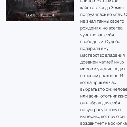
воинов-охотников
кайотов, когда Земля
погрузилась во мглу. 
не знал тайны своего
рождения, но всегда
чувствовал себя
свободным. Судьба
подарила ему
мастерство владения
древней магией иных
миров и умение ладит
с кланом драконов. И
когда пришел час
выбрать кто он: челов
или воин-охотник кайо
он выбрал для себя
новую расу и новую
империю, которую он
воздвигнет на осколка