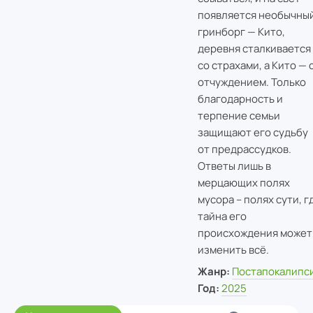
появляется необычны
гринборг — Кито,
деревня сталкивается
со страхами, а Кито — 
отчуждением. Только
благодарность и
терпение семьи
защищают его судьбу
от предрассудков.
Ответы лишь в
мерцающих полях
мусора – полях сути, г
тайна его
происхождения может
изменить всё.
Жанр:
Постапокалипс
Год:
2025