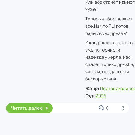
Или все станет намног
хуже?
Теперь выбор решает
всё.На что ТЫ готов
ради своих друзей?
И когда кажется, что в
уже потеряно, и
надежда умерла, нас
спасет только дружба,
чистая, преданная и
бескорыстная.
Жанр:
Постапокалипс
Год:
2025
Читать далее
0
3