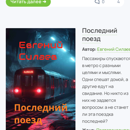
Читать далее
0
4
Последний
поезд
Автор:
Евгений Силае
Пассажиры спускаютс
в метро с разными
целями и мыслями.
Одни спешат домой, а
другие едут на
свидание. Но никто из
них не задается
вопросом: а не станет
ли эта поездка
последней?