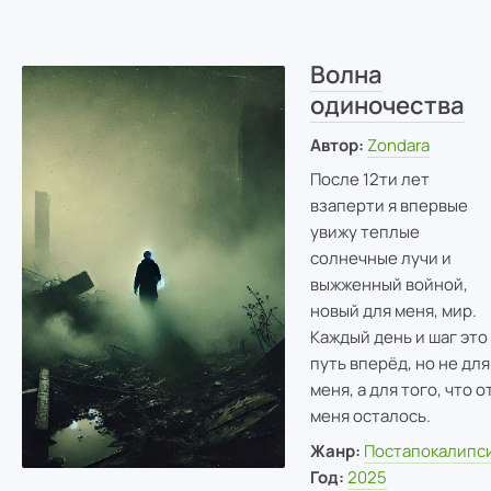
Волна
одиночества
Автор:
Zondara
После 12ти лет
взаперти я впервые
увижу теплые
солнечные лучи и
выжженный войной,
новый для меня, мир.
Каждый день и шаг это
путь вперёд, но не для
меня, а для того, что о
меня осталось.
Жанр:
Постапокалипс
Год:
2025