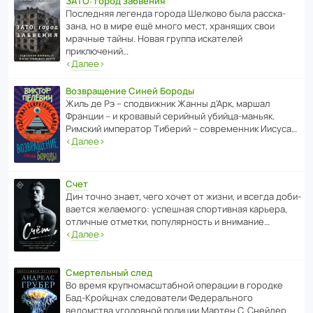
ЗАТО: город забвения
После­дняя легенда города Шелково была расска­
зана, но в мире ещё много мест, хранящих свои
мрачные тайны. Новая группа иска­телей
приключений…
‹
Далее
›
Возвращение Синей Бороды
Жиль де Рэ – спод­ви­жник Жанны д’Арк, маршал
Франции – и кровавый серийный убийца-маньяк.
Римский импе­ратор Тиберий – совре­менник Иисуса…
‹
Далее
›
Счет
Дин точно знает, чего хочет от жизни, и всегда доби­
ва­ется жела­е­мого: успе­шная спор­ти­вная карьера,
отли­чные отметки, попу­ля­р­ность и внимание…
‹
Далее
›
Смертельный след
Во время круп­но­мас­ш­та­бной операции в городке
Бад‑Крой­цнах следо­ва­тели Феде­раль­ного
ведомства уголо­вной полиции Мартен С. Снейдер