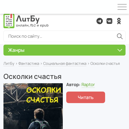
Жанры
ЛитБу
›
Фантастика
›
Социальная фантастика
› Осколки счастья
Осколки счастья
Автор:
Raptor
Читать