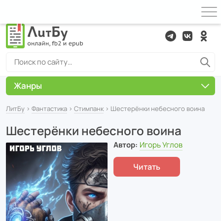
Жанры
ЛитБу
›
Фантастика
›
Cтимпанк
› Шестерёнки небесного воина
Шестерёнки небесного воина
Автор:
Игорь Углов
Читать