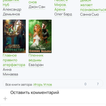
демон
снов
Миров.
Нуб
желает
Джон Сан
Арена
Александр
познакомитьс
Олег Бард
Демьянов
Санна Сью
Главное
Пленник
правило
ведьмы
атерфактора
Ева Ьран
Анна
Минаева
0
7
Все книги автора:
Игорь Углов
Оставить комментарий