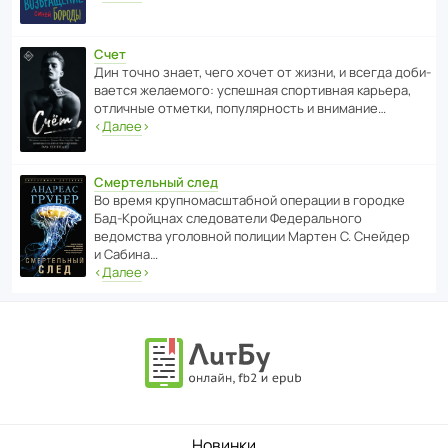
Счет
Дин точно знает, чего хочет от жизни, и всегда доби­
ва­ется жела­е­мого: успе­шная спор­ти­вная карьера,
отли­чные отметки, попу­ля­р­ность и внимание…
‹
Далее
›
Смертельный след
Во время круп­но­мас­ш­та­бной операции в городке
Бад‑Крой­цнах следо­ва­тели Феде­раль­ного
ведомства уголо­вной полиции Мартен С. Снейдер
и Сабина…
‹
Далее
›
Новинки