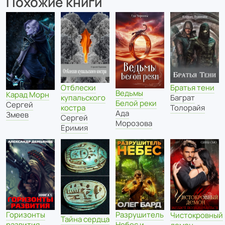
Похожие книги
Отблески
Братья тени
Ведьмы
Карад Морн
купальского
Баграт
Белой реки
Сергей
костра
Толорайя
Ада
Змеев
Сергей
Морозова
Еримия
Разрушитель
Горизонты
Чистокровный
Тайна сердца
Небес и
развития.