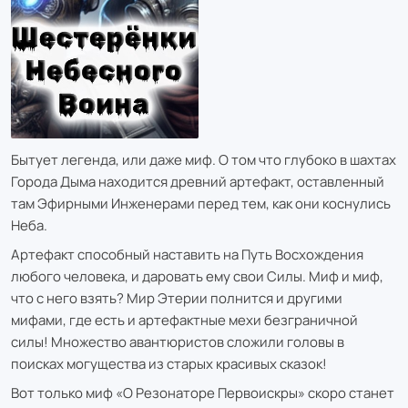
Бытует легенда, или даже миф. О том что глубоко в шахтах
Города Дыма находится древний артефакт, оставленный
там Эфирными Инженерами перед тем, как они коснулись
Неба.
Артефакт способный наставить на Путь Восхождения
любого человека, и даровать ему свои Силы. Миф и миф,
что с него взять? Мир Этерии полнится и другими
мифами, где есть и артефактные мехи безграничной
силы! Множество авантюристов сложили головы в
поисках могущества из старых красивых сказок!
Вот только миф «О Резонаторе Первоискры» скоро станет