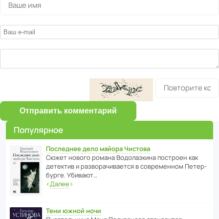
Отправить комментарий
Популярное
Последнее дело майора Чистова
Сюжет нового романа Водо­ла­з­кина пост­роен как
дете­ктив и разво­ра­чи­ва­ется в совре­менном Пете­р­
бурге. Убивают…
‹
Далее
›
Тени южной ночи