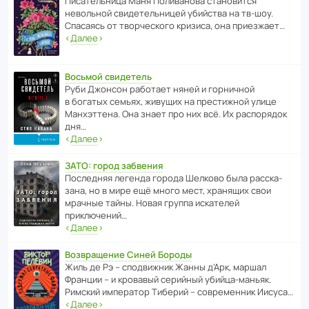
Писа­тель­ница Маня Поли­ва­нова стано­вится
невольной свиде­тель­ницей убийства на тв-шоу.
Спасаясь от твор­че­с­кого кризиса, она приезжает…
‹
Далее
›
Восьмой свидетель
Руби Джонсон рабо­тает няней и горни­чной
в богатых семьях, живущих на прес­ти­жной улице
Манх­эт­тена. Она знает про них всё. Их распо­рядок
дня…
‹
Далее
›
ЗАТО: город забвения
После­дняя легенда города Шелково была расска­
зана, но в мире ещё много мест, хранящих свои
мрачные тайны. Новая группа иска­телей
приключений…
‹
Далее
›
Возвращение Синей Бороды
Жиль де Рэ – спод­ви­жник Жанны д’Арк, маршал
Франции – и кровавый серийный убийца-маньяк.
Римский импе­ратор Тиберий – совре­менник Иисуса…
‹
Далее
›