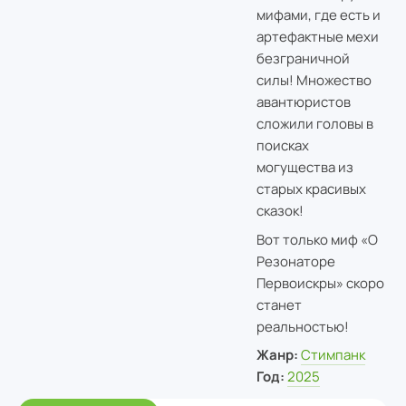
мифами, где есть и
артефактные мехи
безграничной
силы! Множество
авантюристов
сложили головы в
поисках
могущества из
старых красивых
сказок!
Вот только миф «О
Резонаторе
Первоискры» скоро
станет
реальностью!
Жанр:
Cтимпанк
Год:
2025