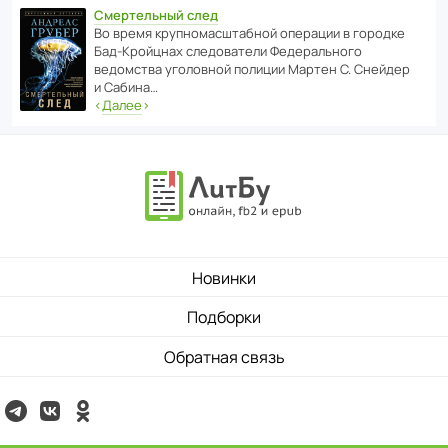
Смертельный след
Во время круп­но­мас­ш­та­бной операции в городке
Бад‑Крой­цнах следо­ва­тели Феде­раль­ного
ведомства уголо­вной полиции Мартен С. Снейдер
и Сабина…
‹
Далее
›
Новинки
Подборки
Обратная связь