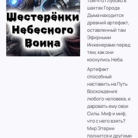
том что глубоко в
шахтах Города
Дыма находится
древний артефакт,
оставленный там
Эфирными
Инженерами перед
тем, как они
коснулись Неба.
Артефакт
способный
наставить на Путь
Восхождения
любого человека, и
даровать ему свои
Силы. Миф и миф,
что с него взять?
Мир Этерии
полнится и другими