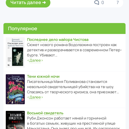
Читать далее
0
7
Популярное
Последнее дело майора Чистова
Сюжет нового романа Водо­ла­з­кина пост­роен как
дете­ктив и разво­ра­чи­ва­ется в совре­менном Пете­р­
бурге. Убивают…
‹
Далее
›
Тени южной ночи
Писа­тель­ница Маня Поли­ва­нова стано­вится
невольной свиде­тель­ницей убийства на тв-шоу.
Спасаясь от твор­че­с­кого кризиса, она приезжает…
‹
Далее
›
Восьмой свидетель
Руби Джонсон рабо­тает няней и горни­чной
в богатых семьях, живущих на прес­ти­жной улице
Манх­эт­тена. Она знает про них всё. Их распо­рядок