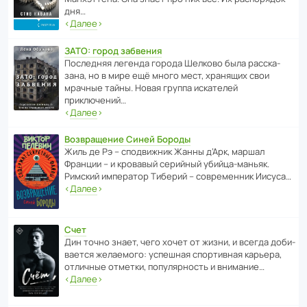
дня…
‹
Далее
›
ЗАТО: город забвения
После­дняя легенда города Шелково была расска­
зана, но в мире ещё много мест, хранящих свои
мрачные тайны. Новая группа иска­телей
приключений…
‹
Далее
›
Возвращение Синей Бороды
Жиль де Рэ – спод­ви­жник Жанны д’Арк, маршал
Франции – и кровавый серийный убийца-маньяк.
Римский импе­ратор Тиберий – совре­менник Иисуса…
‹
Далее
›
Счет
Дин точно знает, чего хочет от жизни, и всегда доби­
ва­ется жела­е­мого: успе­шная спор­ти­вная карьера,
отли­чные отметки, попу­ля­р­ность и внимание…
‹
Далее
›