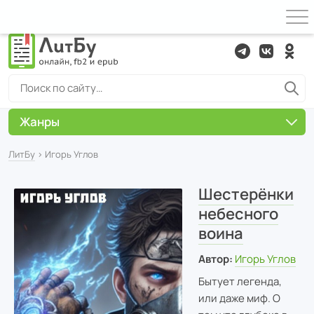
Жанры
ЛитБу
› Игорь Углов
Шестерёнки
небесного
воина
Автор:
Игорь Углов
Бытует легенда,
или даже миф. О