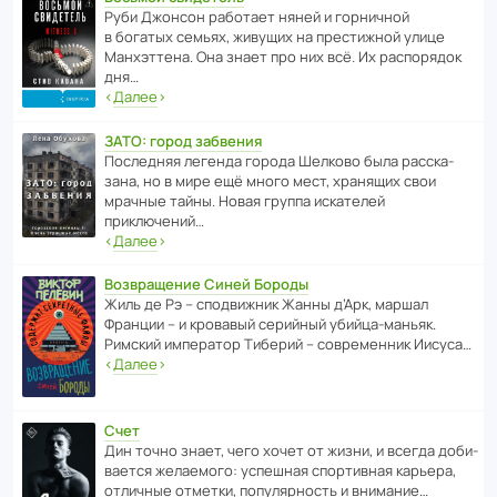
Руби Джонсон рабо­тает няней и горни­чной
в богатых семьях, живущих на прес­ти­жной улице
Манх­эт­тена. Она знает про них всё. Их распо­рядок
дня…
‹
Далее
›
ЗАТО: город забвения
После­дняя легенда города Шелково была расска­
зана, но в мире ещё много мест, хранящих свои
мрачные тайны. Новая группа иска­телей
приключений…
‹
Далее
›
Возвращение Синей Бороды
Жиль де Рэ – спод­ви­жник Жанны д’Арк, маршал
Франции – и кровавый серийный убийца-маньяк.
Римский импе­ратор Тиберий – совре­менник Иисуса…
‹
Далее
›
Счет
Дин точно знает, чего хочет от жизни, и всегда доби­
ва­ется жела­е­мого: успе­шная спор­ти­вная карьера,
отли­чные отметки, попу­ля­р­ность и внимание…