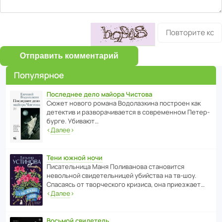
Отправить комментарий
Популярное
Последнее дело майора Чистова
Сюжет нового романа Водо­ла­з­кина пост­роен как
дете­ктив и разво­ра­чи­ва­ется в совре­менном Пете­р­
бурге. Убивают…
‹
Далее
›
Тени южной ночи
Писа­тель­ница Маня Поли­ва­нова стано­вится
невольной свиде­тель­ницей убийства на тв-шоу.
Спасаясь от твор­че­с­кого кризиса, она приезжает…
‹
Далее
›
Восьмой свидетель