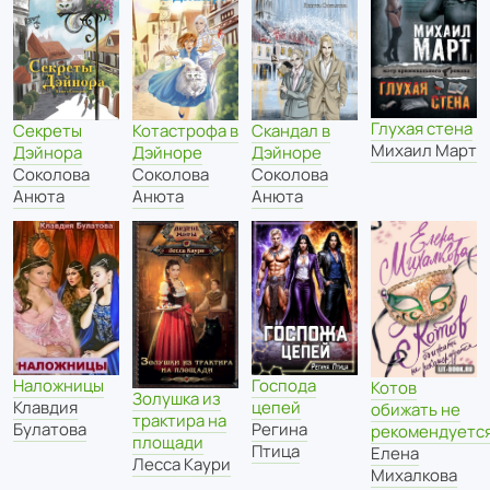
Глухая стена
Секреты
Котастрофа в
Скандал в
Михаил Март
Дэйнора
Дэйноре
Дэйноре
Соколова
Соколова
Соколова
Анюта
Анюта
Анюта
Господа
Наложницы
Котов
Золушка из
цепей
Клавдия
обижать не
трактира на
Регина
Булатова
рекомендуетс
площади
Птица
Елена
Лесса Каури
Михалкова