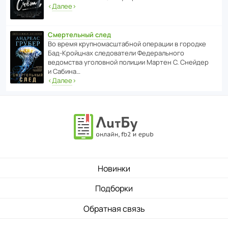
‹
Далее
›
Смертельный след
Во время круп­но­мас­ш­та­бной операции в городке
Бад‑Крой­цнах следо­ва­тели Феде­раль­ного
ведомства уголо­вной полиции Мартен С. Снейдер
и Сабина…
‹
Далее
›
Новинки
Подборки
Обратная связь