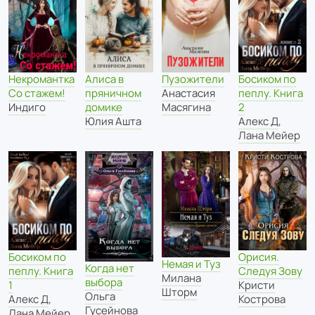
Некромантка
Алиса в
Пузожители
Босиком по
Со стажем!
пряничном
Анастасия
пеплу. Книга
Индиго
домике
Масягина
2
Юлия Ашта
Алекс Д
,
Лана Мейер
Босиком по
Орисия.
Немая и Туз
Когда нет
пеплу. Книга
Следуя Зову
Милана
выбора
1
Кристи
Шторм
Ольга
Алекс Д
,
Кострова
Гусейнова
Лана Мейер