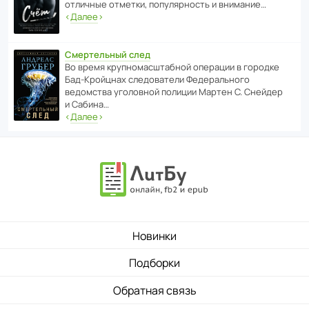
отли­чные отметки, попу­ля­р­ность и внимание…
‹
Далее
›
Смертельный след
Во время круп­но­мас­ш­та­бной операции в городке
Бад‑Крой­цнах следо­ва­тели Феде­раль­ного
ведомства уголо­вной полиции Мартен С. Снейдер
и Сабина…
‹
Далее
›
Новинки
Подборки
Обратная связь