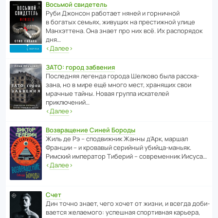
Восьмой свидетель
Руби Джонсон рабо­тает няней и горни­чной
в богатых семьях, живущих на прес­ти­жной улице
Манх­эт­тена. Она знает про них всё. Их распо­рядок
дня…
‹
Далее
›
ЗАТО: город забвения
После­дняя легенда города Шелково была расска­
зана, но в мире ещё много мест, хранящих свои
мрачные тайны. Новая группа иска­телей
приключений…
‹
Далее
›
Возвращение Синей Бороды
Жиль де Рэ – спод­ви­жник Жанны д’Арк, маршал
Франции – и кровавый серийный убийца-маньяк.
Римский импе­ратор Тиберий – совре­менник Иисуса…
‹
Далее
›
Счет
Дин точно знает, чего хочет от жизни, и всегда доби­
ва­ется жела­е­мого: успе­шная спор­ти­вная карьера,