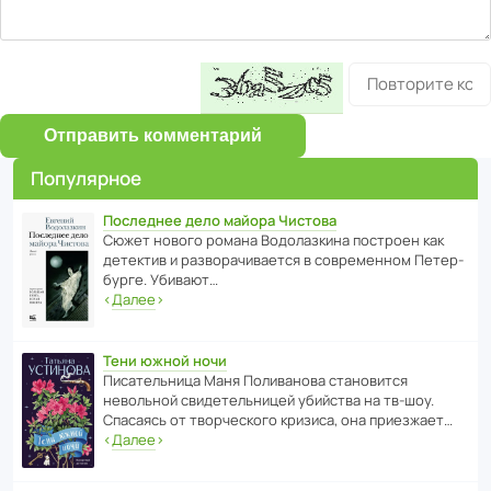
Отправить комментарий
Популярное
Последнее дело майора Чистова
Сюжет нового романа Водо­ла­з­кина пост­роен как
дете­ктив и разво­ра­чи­ва­ется в совре­менном Пете­р­
бурге. Убивают…
‹
Далее
›
Тени южной ночи
Писа­тель­ница Маня Поли­ва­нова стано­вится
невольной свиде­тель­ницей убийства на тв-шоу.
Спасаясь от твор­че­с­кого кризиса, она приезжает…
‹
Далее
›