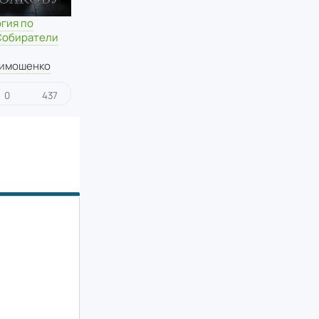
гия по
 Собиратели
Тимошенко
0
437