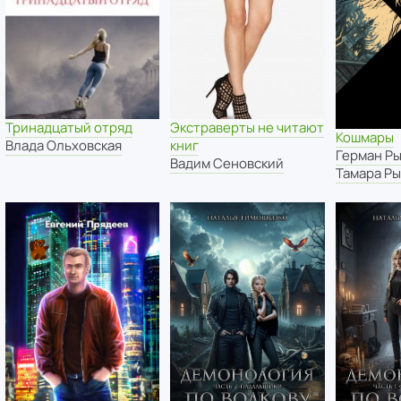
Тринадцатый отряд
Экстраверты не читают
Кошмары
Влада Ольховская
книг
Герман Р
Вадим Сеновский
Тамара Ры