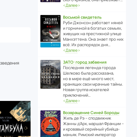
‹
Далее
›
Восьмой свидетель
Руби Джонсон рабо­тает няней
и горни­чной в богатых семьях,
живущих на прес­ти­жной улице
Манх­эт­тена. Она знает про них
всё. Их распо­рядок дня…
‹
Далее
›
ЗАТО: город забвения
изведения
После­дняя легенда города
Шелково была расска­зана,
но в мире ещё много мест,
хранящих свои мрачные тайны.
Новая группа иска­телей
приключений…
‹
Далее
›
Возвращение Синей Бороды
Жиль де Рэ – спод­ви­жник
Жанны д’Арк, маршал Франции –
и кровавый серийный убийца-
маньяк. Римский импе­ратор