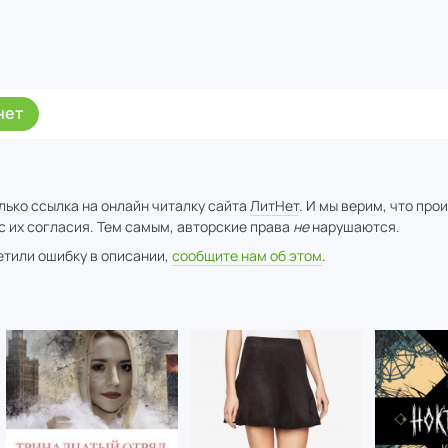
нет
лько ссылка на онлайн читалку сайта
ЛитНет
. И мы верим, что про
с их согласия. Тем самым, авторские права
не
нарушаются.
метили ошибку в описании,
сообщите нам об этом
.