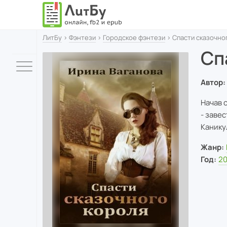
ЛитБу
›
Фэнтези
›
Городское фэнтези
› Спасти сказочно
Сп
Автор:
Начав 
- завес
Канику
Жанр:
Год:
20