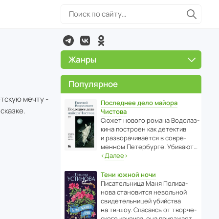
Жанры
Популярное
тскую мечту -
Последнее дело майора
 сказке.
Чистова
Сюжет нового романа Водо­ла­з­
кина пост­роен как дете­ктив
и разво­ра­чи­ва­ется в совре­
менном Пете­р­бурге. Убивают…
‹
Далее
›
Тени южной ночи
Писа­тель­ница Маня Поли­ва­
нова стано­вится невольной
свиде­тель­ницей убийства
на тв-шоу. Спасаясь от твор­че­
с­кого кризиса, она приезжает…