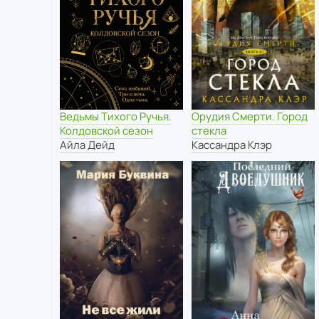
Ведьмы Тихого Ручья.
Орудия Смерти. Город
Колдовской сезон
стекла
Айла Дейд
Кассандра Клэр