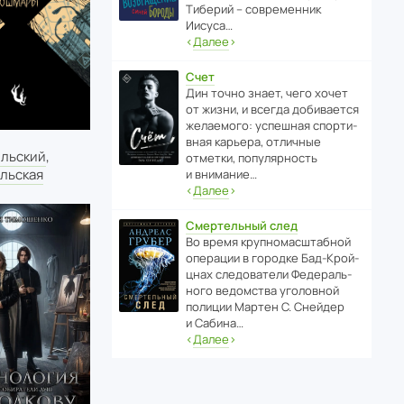
Тиберий – совре­менник
Иисуса…
‹
Далее
›
Счет
Дин точно знает, чего хочет
от жизни, и всегда доби­ва­ется
жела­е­мого: успе­шная спор­ти­
вная карьера, отли­чные
ыльский
,
отметки, попу­ля­р­ность
льская
и внимание…
‹
Далее
›
Смертельный след
Во время круп­но­мас­ш­та­бной
операции в городке Бад‑Крой­
цнах следо­ва­тели Феде­раль­
ного ведомства уголо­вной
полиции Мартен С. Снейдер
и Сабина…
‹
Далее
›