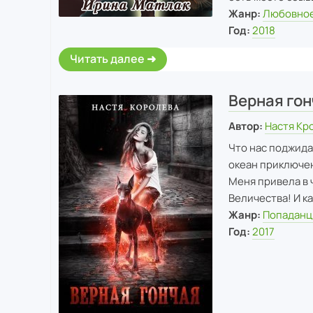
Жанр:
Любовное
Год:
2018
Читать далее
Верная гон
Автор:
Настя Кр
Что нас поджида
океан приключен
Меня привела в ч
Величества! И к
Жанр:
Попадан
Год:
2017