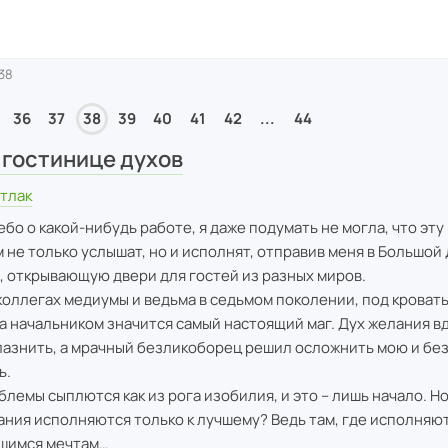
38
36
37
38
39
40
41
42
...
44
 гостинице духов
тлак
бо о какой-нибудь работе, я даже подумать не могла, что эту
 не только услышат, но и исполнят, отправив меня в Большой 
, открывающую двери для гостей из разных миров.
 коллегах медиумы и ведьма в седьмом поколении, под кроват
а начальником значится самый настоящий маг. Дух желания в
азнить, а мрачный безликоборец решил осложнить мою и без
ь.
емы сыплются как из рога изобилия, и это – лишь начало. Но 
ания исполняются только к лучшему? Ведь там, где исполняю
вшимся мечтам…