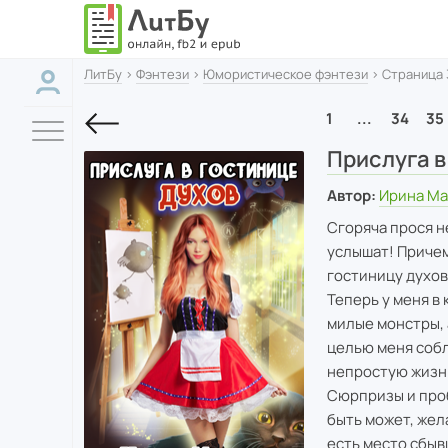
ЛитБу
›
Фэнтези
›
Юмористическое фэнтези
› Страница 
1
...
34
35
Прислуга в
Автор:
Ирина Ма
Сгоряча прося не
услышат! Причем
гостиницу духов
Теперь у меня в
милые монстры, 
целью меня собл
непростую жизн
Сюрпризы и пробл
быть может, жел
есть место сбы