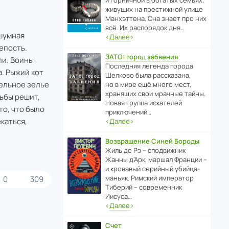
и горни­чной в богатых семьях,
живущих на прес­ти­жной улице
Манх­эт­тена. Она знает про них
всё. Их распо­рядок дня…
 шумная
‹
Далее
›
епость.
ЗАТО: город забвения
ли. Воины
После­дняя легенда города
. Рыжий кот
Шелково была расска­зана,
тельное зелье
но в мире ещё много мест,
хранящих свои мрачные тайны.
дьбы решит,
Новая группа иска­телей
то, что было
приключений…
каться,
‹
Далее
›
Возвращение Синей Бороды
Жиль де Рэ – спод­ви­жник
Жанны д’Арк, маршал Франции –
и кровавый серийный убийца-
маньяк. Римский импе­ратор
0
309
Тиберий – совре­менник
Иисуса…
‹
Далее
›
Счет