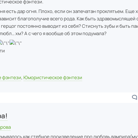
стическое фэнтези.
ня есть дар огня. Плохо, если он запечатан проклятьем. Еще х
зависит благополучие всего рода. Как быть здравомыслящей 
герцог постоянно выводит из себя? Стиснуть зубы и быть паи
влюбл… хм? А с чего я вообще об этом подумала?
ти
 фэнтези
,
Юмористическое фэнтези
ра!
арова
умывалось как стебное произведение про любовь вампира(му