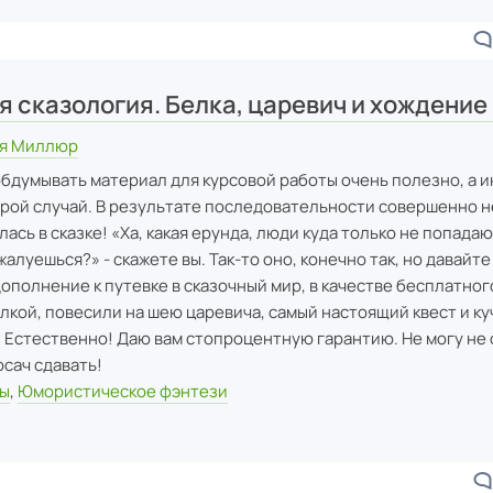
 сказология. Белка, царевич и хождение
ия Миллюр
бдумывать материал для курсовой работы очень полезно, а ино
торой случай. В результате последовательности совершенно
лась в сказке! «Ха, какая ерунда, люди куда только не попадают
 жалуешься?» - скажете вы. Так-то оно, конечно так, но давайт
дополнение к путевке в сказочный мир, в качестве бесплатног
лкой, повесили на шею царевича, самый настоящий квест и ку
 Естественно! Даю вам стопроцентную гарантию. Не могу не 
рсач сдавать!
цы
,
Юмористическое фэнтези