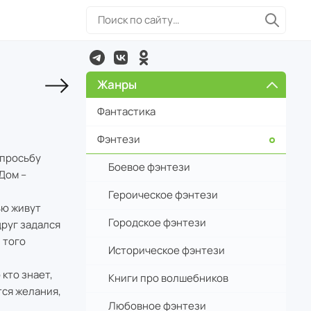
Жанры
Фантастика
Фэнтези
 просьбу
Боевое фэнтези
Дом –
Героическое фэнтези
ью живут
Городское фэнтези
друг задался
 того
Историческое фэнтези
кто знает,
Книги про волшебников
тся желания,
Любовное фэнтези