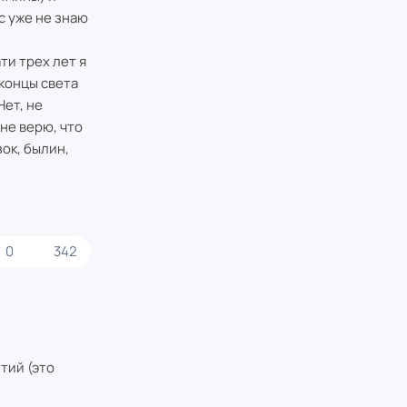
с уже не знаю
ти трех лет я
 концы света
Нет, не
не верю, что
ок, былин,
0
342
тий (это