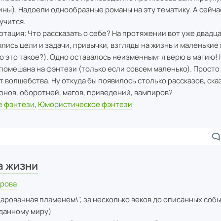
ны). Надоели однообразные романы на эту тематику. А сейча
учится.
тация: Что рассказать о себе? На протяжении вот уже двадца
лись цели и задачи, привычки, взгляды на жизнь и маленькие
о это такое?). Одно оставалось неизменным: я верю в магию! 
 помешана на фэнтези (только если совсем маленько). Просто 
т волшебства. Ну откуда бы появилось столько рассказов, сказ
онов, оборотней, магов, приведений, вампиров?
 фэнтези
,
Юмористическое фэнтези
а жизни
арова
Дарованная пламенем\", за несколько веков до описанных собы
 данному миру)