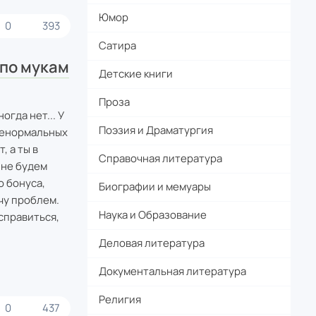
Юмор
0
393
Сатира
 по мукам
Детские книги
Проза
гда нет... У
Поэзия и Драматургия
 ненормальных
, а ты в
Справочная литература
е не будем
о бонуса,
Биографии и мемуары
чу проблем.
Наука и Образование
справиться,
Деловая литература
Документальная литература
Религия
0
437