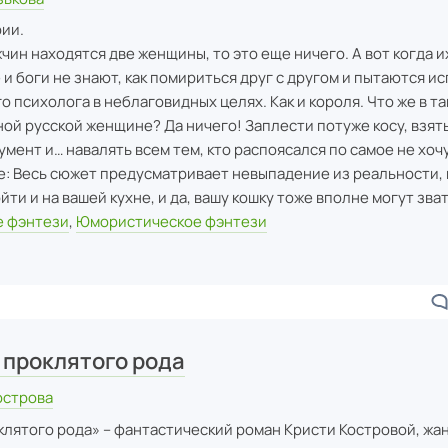
рии.
чин находятся две женщины, то это еще ничего. А вот когда и
 и боги не знают, как помириться друг с другом и пытаются и
о психолога в неблаговидных целях. Как и короля. Что же в т
ой русской женщине? Да ничего! Заплести потуже косу, взять
мент и… навалять всем тем, кто распоясался по самое не хочу
: Весь сюжет предусматривает невыпадение из реальности, 
ти и на вашей кухне, и да, вашу кошку тоже вполне могут зва
 фэнтези
,
Юмористическое фэнтези
 проклятого рода
острова
клятого рода» – фантастический роман Кристи Костровой, ж