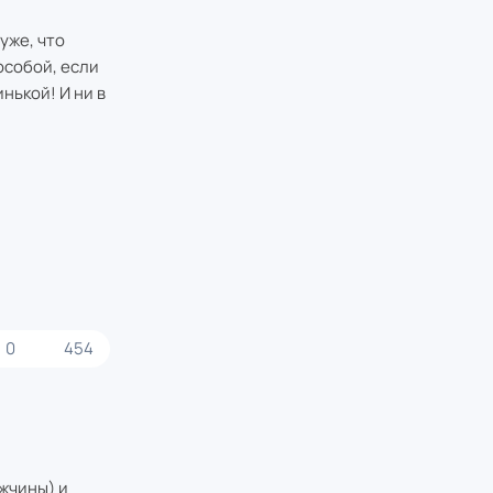
уже, что
особой, если
нькой! И ни в
0
454
жчины) и