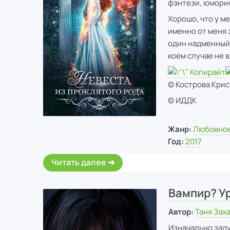
фэнтези, юмори
Хорошо, что у ме
именно от меня 
один надменный 
коем случае не 
Копирайт
© Кострова Крис
© ИДДК
Жанр:
Любовное
Год:
2017
Читать далее
Вампир? У
Автор:
Таня Зах
Изначально зад