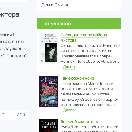
Дом и Семья
ектора
Популярное
магии)
Последнее дело майора
Чистова
знала о том,
Сюжет нового романа Водо­ла­з­
их нарушаешь
кина пост­роен как дете­ктив
е \"Пропало\",
и разво­ра­чи­ва­ется в совре­
менном Пете­р­бурге. Убивают…
‹
Далее
›
Тени южной ночи
Писа­тель­ница Маня Поли­ва­
нова стано­вится невольной
свиде­тель­ницей убийства
на тв-шоу. Спасаясь от твор­че­
с­кого кризиса, она приезжает…
‹
Далее
›
0
409
Восьмой свидетель
Руби Джонсон рабо­тает няней