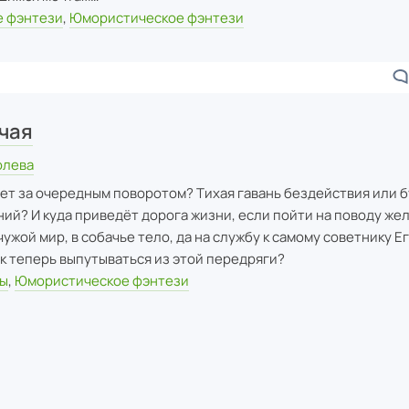
 фэнтези
,
Юмористическое фэнтези
чая
олева
ет за очередным поворотом? Тихая гавань бездействия или
ий? И куда приведёт дорога жизни, если пойти на поводу же
ужой мир, в собачье тело, да на службу к самому советнику Е
ак теперь выпутываться из этой передряги?
цы
,
Юмористическое фэнтези