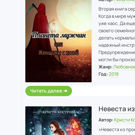
Вторая книга се
Когда в мире муж
уже хаос. Да еще
своего семейног
делать нормальн
надежный инстру
Предупреждение
могли бы произой
Жанр:
Любовное
Год:
2018
Читать далее
Невеста из
Автор:
Кристи К
«Невеста из про