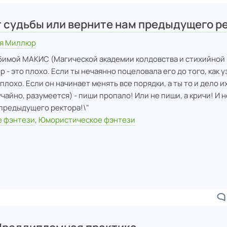
 судьбы или верните нам предыдущего р
ия Миллюр
бимой МАКИС (Магической академии колдовства и стихийной 
 - это плохо. Если ты нечаянно поцеловала его до того, как у
 плохо. Если он начинает менять все порядки, а ты то и дело 
айно, разумеется) - пиши пропало! Или не пиши, а кричи! И н
 предыдущего ректора!\"
 фэнтези
,
Юмористическое фэнтези