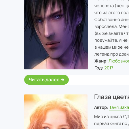
человека (женщи
что из этого пол
Собственно анно
взрослела. Меня
(вы же знаете чт
подумайте, я не
в нашем мире не
легенд про драк
Жанр:
Любовное
Год:
2017
Читать далее
Глаза цвет
Автор:
Таня Зах
Мир из цикла \"
первая книга по