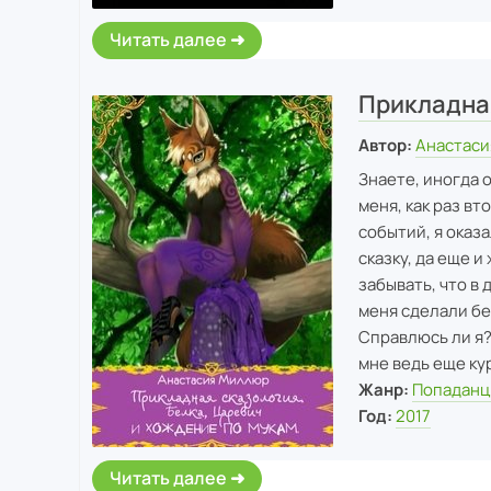
Читать далее
Прикладная
Автор:
Анастас
Знаете, иногда о
меня, как раз в
событий, я оказа
сказку, да еще и
забывать, что в 
меня сделали бе
Справлюсь ли я?
мне ведь еще ку
Жанр:
Попадан
Год:
2017
Читать далее