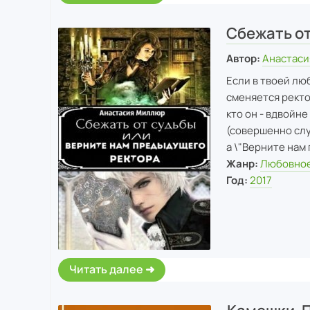
Сбежать от
Автор:
Анастас
Если в твоей лю
сменяется ректор
кто он - вдвойне
(совершенно случ
а \"Верните нам
Жанр:
Любовное
Год:
2017
Читать далее