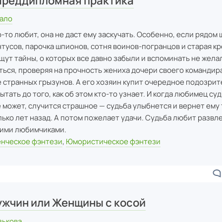
Преддипломная практика
кало
о-то любит, она не даст ему заскучать. Особенно, если рядом
тусов, парочка шпионов, сотня воинов-погранцов и старая кр
ут тайны, о которых все давно забыли и вспоминать не жела
ться, проверяя на прочность жениха дочери своего командира
е странных грызунов. А его хозяин купит очередное подозри
ытать до того, как об этом кто-то узнает. И когда любимец су
е может, случится страшное — судьба улыбнется и вернет ему 
ько лет назад. А потом пожелает удачи. Судьба любит развле
оими любимчиками.
нческое фэнтези
,
Юмористическое фэнтези
ужчин или Женщины с косой
зькова