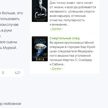
Дин точно знает, чего хочет
от жизни, и всегда доби­ва­ется
жела­е­мого: успе­шная спор­ти­
х больше, это
вная карьера, отли­чные
спользовать
отметки, попу­ля­р­ность
аком случае
и внимание…
‹
Далее
›
 в руки
.
Смертельный след
все сцены
Во время круп­но­мас­ш­та­бной
операции в городке Бад‑Крой­
ть Муркой.
цнах следо­ва­тели Феде­раль­
ного ведомства уголо­вной
полиции Мартен С. Снейдер
и Сабина…
‹
Далее
›
0
421
анр любовное