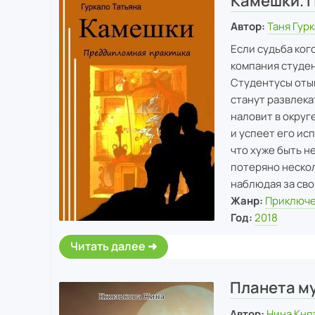
Камешки. 
Автор:
Таня Гур
Если судьба ког
компания студен
Студентусы отыщ
станут развлека
наловит в округ
и успеет его исп
что хуже быть н
потеряно нескол
наблюдая за св
Жанр:
Приключе
Год:
2018
Читать далее
Планета м
Автор:
Нина Кня