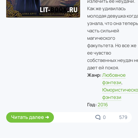
излечить ее неудачи.
Как же удивилась
молодая девушка когд
узнала, что она тепер
часть сильней
магического
факультета. Но все же
ее чувство
собственных неудач н
дает ей покоя.
Жанр:
Любовное
фэнтези
,
Юмористическ
фэнтези
Год:
2016
Читать далее
0
579