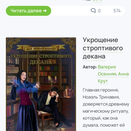
Читать далее
0
574
Укрощение
строптивого
декана
Автор:
Валерия
Осенняя
,
Анна
Крут
Главная героиня,
Ноаэль Тринавия,
доверяется древнему
магическому ритуалу,
который, как она
думала, поможет ей