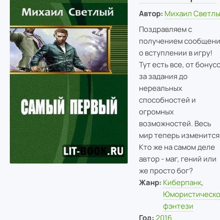
Автор:
Михаил Светл
Поздравляем с
получением сообщени
о вступлении в игру!
Тут есть все, от бонус
за задания до
нереальных
способностей и
огромных
возможностей. Весь
мир теперь изменится
Кто же на самом деле
автор - маг, гений или
же просто бог?
Жанр:
Киберпанк
,
Юмористическ
фэнтези
Год:
2016