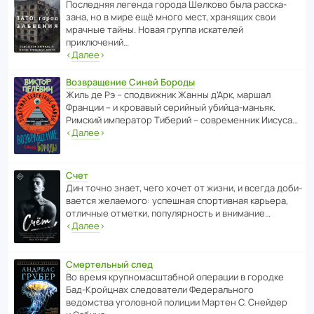
После­дняя легенда города Шелково была расска­
зана, но в мире ещё много мест, хранящих свои
мрачные тайны. Новая группа иска­телей
приключений…
‹
Далее
›
Возвращение Синей Бороды
Жиль де Рэ – спод­ви­жник Жанны д’Арк, маршал
Франции – и кровавый серийный убийца-маньяк.
Римский импе­ратор Тиберий – совре­менник Иисуса…
‹
Далее
›
Счет
Дин точно знает, чего хочет от жизни, и всегда доби­
ва­ется жела­е­мого: успе­шная спор­ти­вная карьера,
отли­чные отметки, попу­ля­р­ность и внимание…
‹
Далее
›
Смертельный след
Во время круп­но­мас­ш­та­бной операции в городке
Бад‑Крой­цнах следо­ва­тели Феде­раль­ного
ведомства уголо­вной полиции Мартен С. Снейдер