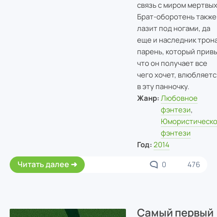
связь с миром мертвых
Брат-оборотень также
лазит под ногами, да
еще и наследник трона
парень, который прив
что он получает все
чего хочет, влюбляетс
в эту панночку.
Жанр:
Любовное
фэнтези
,
Юмористическ
фэнтези
Год:
2014
Читать далее
0
476
Самый первый