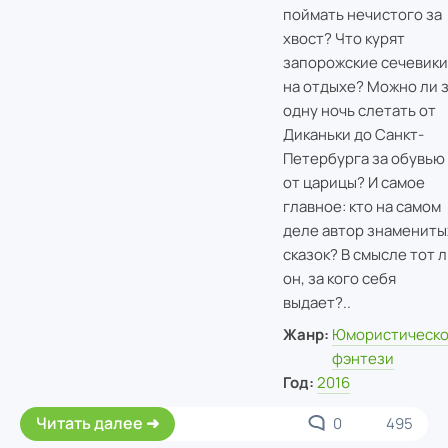
поймать нечистого за
хвост? Что курят
запорожские сечевики
на отдыхе? Можно ли 
одну ночь слетать от
Диканьки до Санкт-
Петербурга за обувью
от царицы? И самое
главное: кто на самом
деле автор знамениты
сказок? В смысле тот л
он, за кого себя
выдает?..
Жанр:
Юмористическ
фэнтези
Год:
2016
Читать далее
0
495