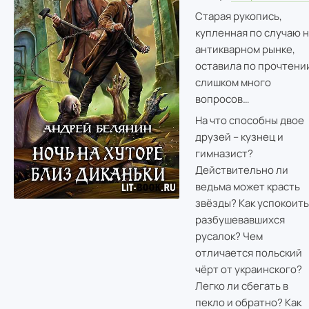
Старая рукопись,
купленная по случаю н
антикварном рынке,
оставила по прочтени
слишком много
вопросов…
На что способны двое
друзей – кузнец и
гимназист?
Действительно ли
ведьма может красть
звёзды? Как успокоить
разбушевавшихся
русалок? Чем
отличается польский
чёрт от украинского?
Легко ли сбегать в
пекло и обратно? Как