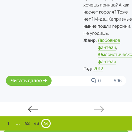
хочешь принца? А как
насчет короля? Тоже
нет? М-да… Капризные
нынче пошли героини.
Не угодишь.
Жанр:
Любовное
фэнтези
,
Юмористическ
фэнтези
Год:
2012
Читать далее
0
596
1
...
42
43
44