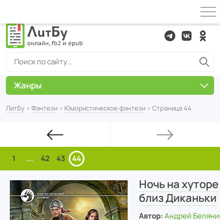
Жанры
ЛитБу
›
Фэнтези
›
Юмористическое фэнтези
› Страница 44
1
...
42
43
44
Ночь на хуторе
близ Диканьки
Автор:
Андрей Беляни