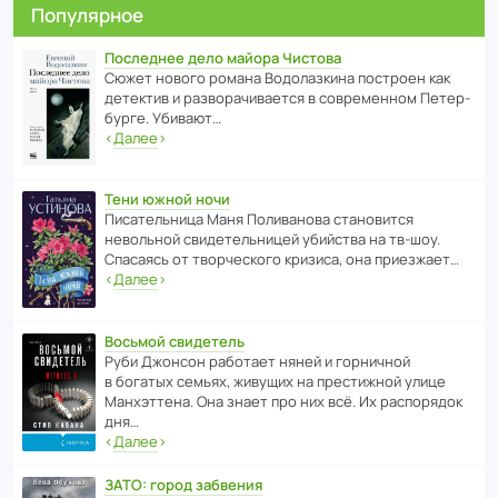
Популярное
Последнее дело майора Чистова
Сюжет нового романа Водо­ла­з­кина пост­роен как
дете­ктив и разво­ра­чи­ва­ется в совре­менном Пете­р­
бурге. Убивают…
‹
Далее
›
Тени южной ночи
Писа­тель­ница Маня Поли­ва­нова стано­вится
невольной свиде­тель­ницей убийства на тв-шоу.
Спасаясь от твор­че­с­кого кризиса, она приезжает…
‹
Далее
›
Восьмой свидетель
Руби Джонсон рабо­тает няней и горни­чной
в богатых семьях, живущих на прес­ти­жной улице
Манх­эт­тена. Она знает про них всё. Их распо­рядок
дня…
‹
Далее
›
ЗАТО: город забвения