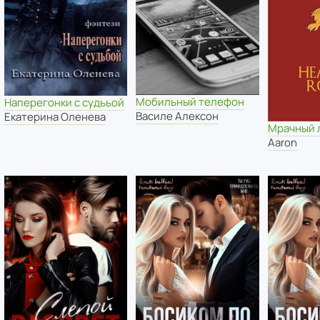
Мобильный телефон
Наперегонки с судььой
Василе Алексон
Екатерина Оленева
Мрачный 
Aaron