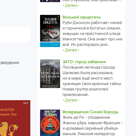
‹
Далее
›
Восьмой свидетель
Руби Джонсон рабо­тает няней
и горни­чной в богатых семьях,
живущих на прес­ти­жной улице
Манх­эт­тена. Она знает про них
всё. Их распо­рядок дня…
‹
Далее
›
ЗАТО: город забвения
изведения
После­дняя легенда города
Шелково была расска­зана,
но в мире ещё много мест,
хранящих свои мрачные тайны.
Новая группа иска­телей
приключений…
‹
Далее
›
Возвращение Синей Бороды
Жиль де Рэ – спод­ви­жник
Жанны д’Арк, маршал Франции –
и кровавый серийный убийца-
маньяк. Римский импе­ратор