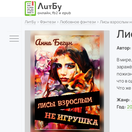
ЛитБу
›
Фэнтези
›
Любовное фэнтези
› Лисы взрослым н
Ли
Автор:
В мире
заражё
пожизн
что в 
Что же 
Жанр:
Год:
2