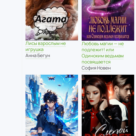
Лисы взрослым не
Любовь магии — не
игрушка
подлежит! или
Анна Бегун
Одиноким ведьмам
посвящается
София Новен