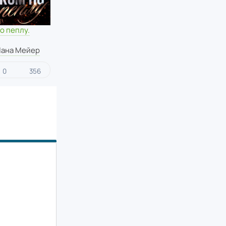
о пеплу.
ана Мейер
0
356