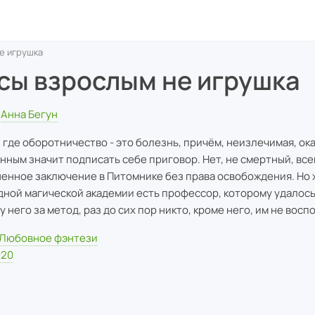
е игрушка
сы взрослым не игрушка
Анна Бегун
, где оборотничество - это болезнь, причём, неизлечимая, ок
нным значит подписать себе приговор. Нет, не смертный, все
енное заключение в Питомнике без права освобождения. Но х
одной магической академии есть профессор, которому удалось
у него за метод, раз до сих пор никто, кроме него, им не восп
Любовное фэнтези
020