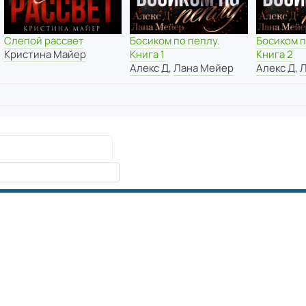
Босиком по пеплу.
Босиком п
Слепой рассвет
Книга 1
Книга 2
Кристина Майер
Алекс Д
,
Лана Мейер
Алекс Д
,
Л