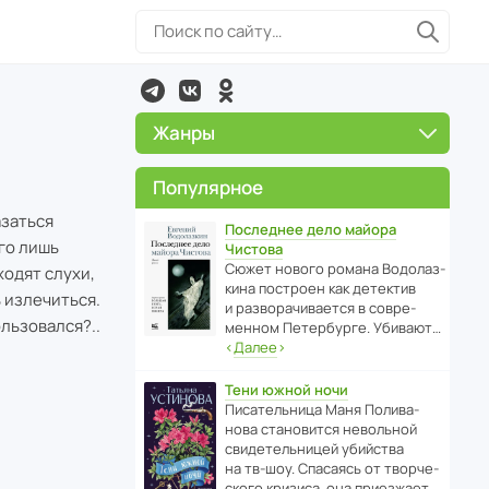
Жанры
Популярное
азаться
Последнее дело майора
го лишь
Чистова
Сюжет нового романа Водо­ла­з­
одят слухи,
кина пост­роен как дете­ктив
 излечиться.
и разво­ра­чи­ва­ется в совре­
ользовался?..
менном Пете­р­бурге. Убивают…
‹
Далее
›
Тени южной ночи
Писа­тель­ница Маня Поли­ва­
нова стано­вится невольной
свиде­тель­ницей убийства
на тв-шоу. Спасаясь от твор­че­
с­кого кризиса, она приезжает…