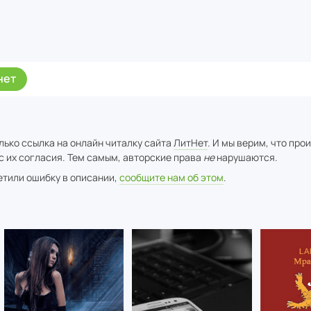
нет
лько ссылка на онлайн читалку сайта
ЛитНет
. И мы верим, что про
с их согласия. Тем самым, авторские права
не
нарушаются.
метили ошибку в описании,
сообщите нам об этом
.