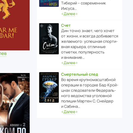
Тиберий – совре­менник
Иисуса…
‹
Далее
›
Счет
Дин точно знает, чего хочет
от жизни, и всегда доби­ва­ется
жела­е­мого: успе­шная спор­ти­
вная карьера, отли­чные
отметки, попу­ля­р­ность
лев
и внимание…
‹
Далее
›
Смертельный след
Во время круп­но­мас­ш­та­бной
операции в городке Бад‑Крой­
цнах следо­ва­тели Феде­раль­
ного ведомства уголо­вной
полиции Мартен С. Снейдер
и Сабина…
‹
Далее
›