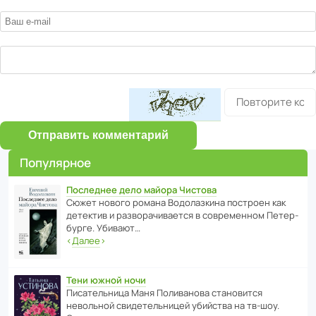
Отправить комментарий
Популярное
Последнее дело майора Чистова
Сюжет нового романа Водо­ла­з­кина пост­роен как
дете­ктив и разво­ра­чи­ва­ется в совре­менном Пете­р­
бурге. Убивают…
‹
Далее
›
Тени южной ночи
Писа­тель­ница Маня Поли­ва­нова стано­вится
невольной свиде­тель­ницей убийства на тв-шоу.