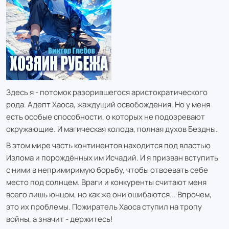
Здесь я - потомок разорившегося аристократического
рода. Адепт Хаоса, жаждущий освобождения. Но у меня
есть особые способности, о которых не подозревают
окружающие. И магическая колода, полная духов Бездны.
В этом мире часть континентов находится под властью
Излома и порождённых им Исчадий. И я призван вступить
с ними в непримиримую борьбу, чтобы отвоевать себе
место под солнцем. Враги и конкуренты считают меня
всего лишь юнцом, но как же они ошибаются... Впрочем,
это их проблемы. Пожиратель Хаоса ступил на тропу
войны, а значит - держитесь!