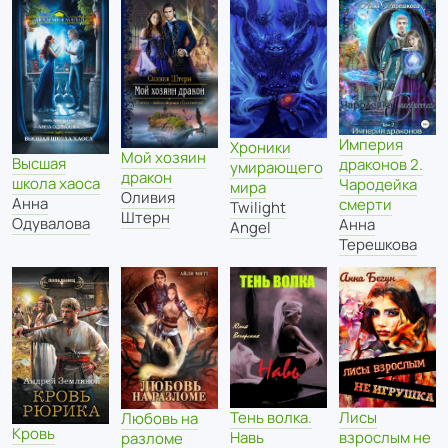
Империя
Хроники
Мой хозяин
Высшая
драконов 2.
умирающего
дракон
школа хаоса
Чародейка
мира
Оливия
Анна
смерти
Twilight
Штерн
Одувалова
Анна
Angel
Терешкова
Тень волка.
Лисы
Любовь на
Кровь
Навь
взрослым не
разломе