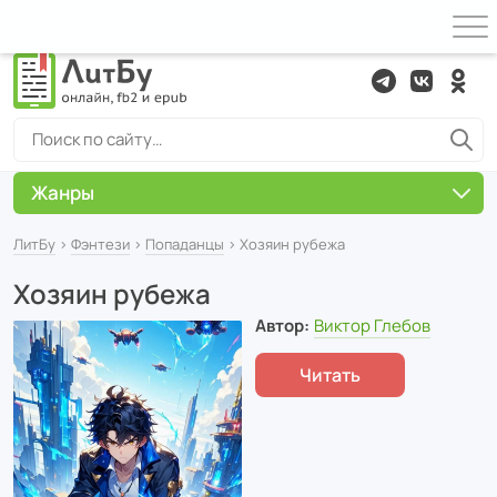
Жанры
ЛитБу
›
Фэнтези
›
Попаданцы
› Хозяин рубежа
Хозяин рубежа
Автор:
Виктор Глебов
Читать