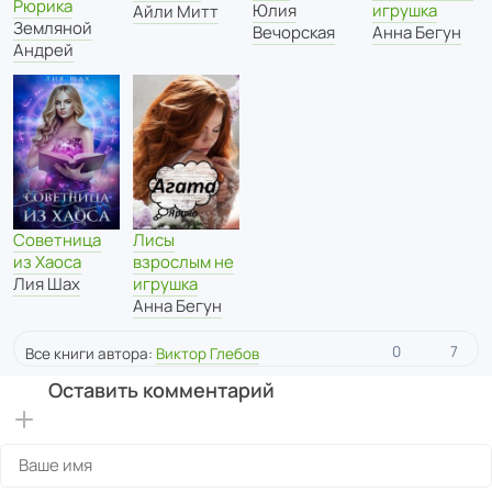
Рюрика
Юлия
игрушка
Айли Митт
Земляной
Вечорская
Анна Бегун
Андрей
Советница
Лисы
из Хаоса
взрослым не
Лия Шах
игрушка
Анна Бегун
0
7
Все книги автора:
Виктор Глебов
Оставить комментарий