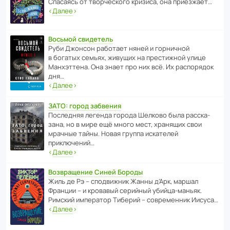
Спасаясь от твор­че­с­кого кризиса, она приезжает…
‹
Далее
›
Восьмой свидетель
Руби Джонсон рабо­тает няней и горни­чной
в богатых семьях, живущих на прес­ти­жной улице
Манх­эт­тена. Она знает про них всё. Их распо­рядок
дня…
‹
Далее
›
ЗАТО: город забвения
После­дняя легенда города Шелково была расска­
зана, но в мире ещё много мест, хранящих свои
мрачные тайны. Новая группа иска­телей
приключений…
‹
Далее
›
Возвращение Синей Бороды
Жиль де Рэ – спод­ви­жник Жанны д’Арк, маршал
Франции – и кровавый серийный убийца-маньяк.
Римский импе­ратор Тиберий – совре­менник Иисуса…
‹
Далее
›