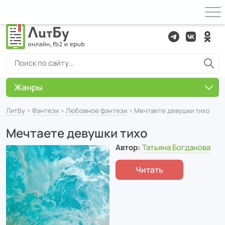
Жанры
ЛитБу
›
Фэнтези
›
Любовное фэнтези
› Мечтаете девушки тихо
Мечтаете девушки тихо
Автор:
Татьяна Богданова
Читать