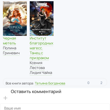
Черная
Институт
метель
благородных
Полина
магесс.
Гриневич
Танец с
призраком
Ксения
Лестова
Лидия Чайка
0
2
Все книги автора:
Татьяна Богданова
Оставить комментарий