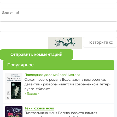
Отправить комментарий
Популярное
Последнее дело майора Чистова
Сюжет нового романа Водо­ла­з­кина пост­роен как
дете­ктив и разво­ра­чи­ва­ется в совре­менном Пете­р­
бурге. Убивают…
‹
Далее
›
Тени южной ночи
Писа­тель­ница Маня Поли­ва­нова стано­вится