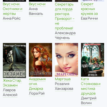
Вкус ночи.
Вкус ночи
Секрет
Секретарь
Охотники и
Анна
красных
для лорда
жертвы
Ванхаль
кружев за
ректора.
Анна Ройс
Ева Риччи
Приворот –
не
проблема!
Александра
Черчень
Катя
Академия
Маргоша
Жека Стар.
Стоянова и
огня.
Розалия
Экзамен
мистика
Дикарка
Ханзарова
Лавров
друидов
Лора Рэй
Алексей
Дмитрий
Волин