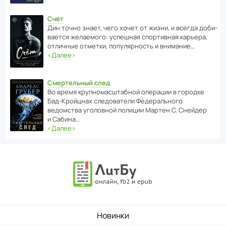
Счет
Дин точно знает, чего хочет от жизни, и всегда доби­
ва­ется жела­е­мого: успе­шная спор­ти­вная карьера,
отли­чные отметки, попу­ля­р­ность и внимание…
‹
Далее
›
Смертельный след
Во время круп­но­мас­ш­та­бной операции в городке
Бад‑Крой­цнах следо­ва­тели Феде­раль­ного
ведомства уголо­вной полиции Мартен С. Снейдер
и Сабина…
‹
Далее
›
Новинки