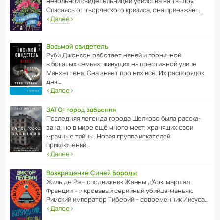
невольной свиде­тель­ницей убийства на тв-шоу.
Спасаясь от твор­че­с­кого кризиса, она приезжает…
‹
Далее
›
Восьмой свидетель
Руби Джонсон рабо­тает няней и горни­чной
в богатых семьях, живущих на прес­ти­жной улице
Манх­эт­тена. Она знает про них всё. Их распо­рядок
дня…
‹
Далее
›
ЗАТО: город забвения
После­дняя легенда города Шелково была расска­
зана, но в мире ещё много мест, хранящих свои
мрачные тайны. Новая группа иска­телей
приключений…
‹
Далее
›
Возвращение Синей Бороды
Жиль де Рэ – спод­ви­жник Жанны д’Арк, маршал
Франции – и кровавый серийный убийца-маньяк.
Римский импе­ратор Тиберий – совре­менник Иисуса…
‹
Далее
›