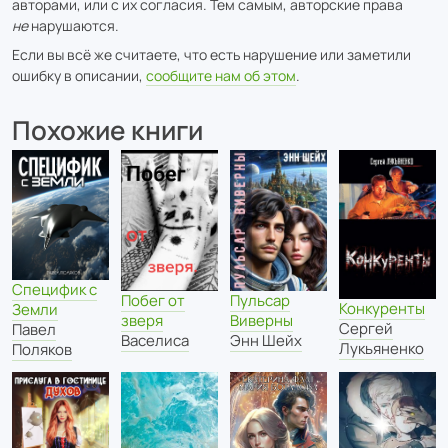
авторами, или с их согласия. Тем самым, авторские права
не
нарушаются.
Если вы всё же считаете, что есть нарушение или заметили
ошибку в описании,
сообщите нам об этом
.
Похожие книги
Специфик с
Побег от
Пульсар
Конкуренты
Земли
зверя
Виверны
Сергей
Павел
Васелиса
Энн Шейх
Лукьяненко
Поляков