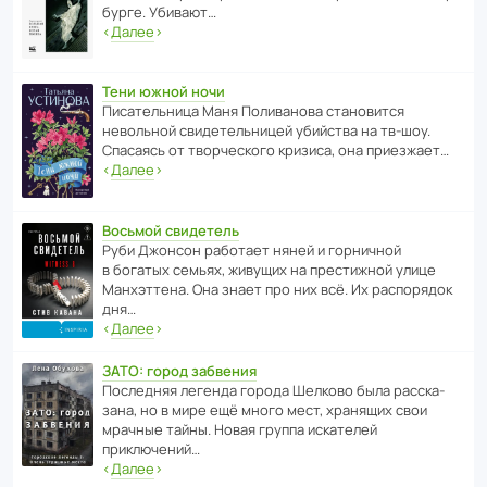
бурге. Убивают…
‹
Далее
›
Тени южной ночи
Писа­тель­ница Маня Поли­ва­нова стано­вится
невольной свиде­тель­ницей убийства на тв-шоу.
Спасаясь от твор­че­с­кого кризиса, она приезжает…
‹
Далее
›
Восьмой свидетель
Руби Джонсон рабо­тает няней и горни­чной
в богатых семьях, живущих на прес­ти­жной улице
Манх­эт­тена. Она знает про них всё. Их распо­рядок
дня…
‹
Далее
›
ЗАТО: город забвения
После­дняя легенда города Шелково была расска­
зана, но в мире ещё много мест, хранящих свои
мрачные тайны. Новая группа иска­телей
приключений…
‹
Далее
›