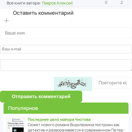
0
2
Все книги автора:
Лавров Алексей
Оставить комментарий
Отправить комментарий
Популярное
Последнее дело майора Чистова
Сюжет нового романа Водо­ла­з­кина пост­роен как
дете­ктив и разво­ра­чи­ва­ется в совре­менном Пете­р­