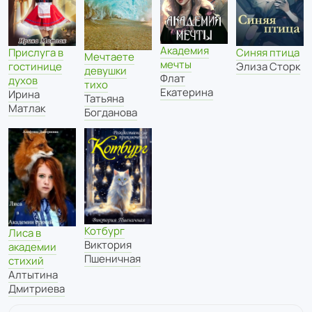
Академия
Прислуга в
Синяя птица
Мечтаете
мечты
гостинице
Элиза Сторк
девушки
Флат
духов
тихо
Екатерина
Ирина
Татьяна
Матлак
Богданова
Котбург
Лиса в
Виктория
академии
Пшеничная
стихий
Алтытина
Дмитриева