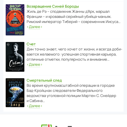
Возвращение Синей Бороды
Жиль де Рэ – спод­ви­жник Жанны д’Арк, маршал
Франции – и кровавый серийный убийца-маньяк.
Римский импе­ратор Тиберий – совре­менник Иисуса…
‹
Далее
›
Счет
Дин точно знает, чего хочет от жизни, и всегда доби­
ва­ется жела­е­мого: успе­шная спор­ти­вная карьера,
отли­чные отметки, попу­ля­р­ность и внимание…
‹
Далее
›
Смертельный след
Во время круп­но­мас­ш­та­бной операции в городке
Бад‑Крой­цнах следо­ва­тели Феде­раль­ного
ведомства уголо­вной полиции Мартен С. Снейдер
и Сабина…
‹
Далее
›