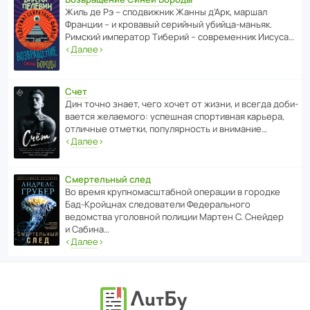
Жиль де Рэ – спод­ви­жник Жанны д’Арк, маршал
Франции – и кровавый серийный убийца-маньяк.
Римский импе­ратор Тиберий – совре­менник Иисуса…
‹
Далее
›
Счет
Дин точно знает, чего хочет от жизни, и всегда доби­
ва­ется жела­е­мого: успе­шная спор­ти­вная карьера,
отли­чные отметки, попу­ля­р­ность и внимание…
‹
Далее
›
Смертельный след
Во время круп­но­мас­ш­та­бной операции в городке
Бад‑Крой­цнах следо­ва­тели Феде­раль­ного
ведомства уголо­вной полиции Мартен С. Снейдер
и Сабина…
‹
Далее
›