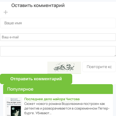
Оставить комментарий
Отправить комментарий
Популярное
Последнее дело майора Чистова
Сюжет нового романа Водо­ла­з­кина пост­роен как
дете­ктив и разво­ра­чи­ва­ется в совре­менном Пете­р­
бурге. Убивают…