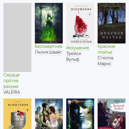
Бессмертная
Красное
Искушение
Лилия Швайг
платье
Трейси
Стелла
Вульф
Марис
Сердце
против
разума
VALERIA