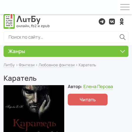
Жанры
ЛитБу
›
Фэнтези
›
Любовное фэнтези
› Каратель
Каратель
Автор:
Елена Перова
Читать