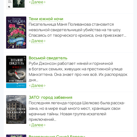
‹
Далее
›
Тени южной ночи
Писа­тель­ница Маня Поли­ва­нова стано­вится
невольной свиде­тель­ницей убийства на тв-шоу.
Спасаясь от твор­че­с­кого кризиса, она приезжает…
‹
Далее
›
Восьмой свидетель
Руби Джонсон рабо­тает няней и горни­чной
в богатых семьях, живущих на прес­ти­жной улице
Манх­эт­тена. Она знает про них всё. Их распо­рядок
дня…
‹
Далее
›
ЗАТО: город забвения
После­дняя легенда города Шелково была расска­
зана, но в мире ещё много мест, хранящих свои
мрачные тайны. Новая группа иска­телей
приключений…
‹
Далее
›
Возвращение Синей Бороды