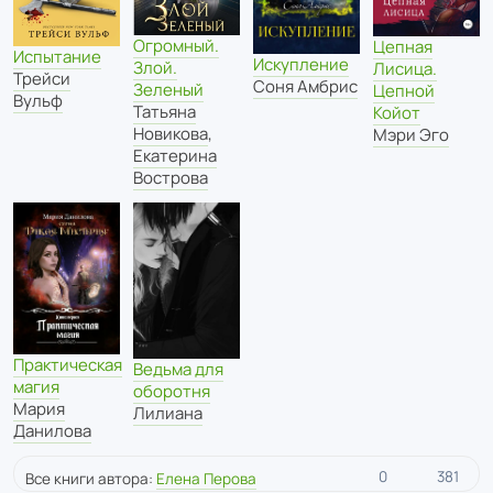
Огромный.
Цепная
Испытание
Искупление
Злой.
Лисица.
Трейси
Соня Амбрис
Зеленый
Цепной
Вульф
Татьяна
Койот
Новикова
,
Мэри Эго
Екатерина
Вострова
Практическая
Ведьма для
магия
оборотня
Мария
Лилиана
Данилова
0
381
Все книги автора:
Елена Перова