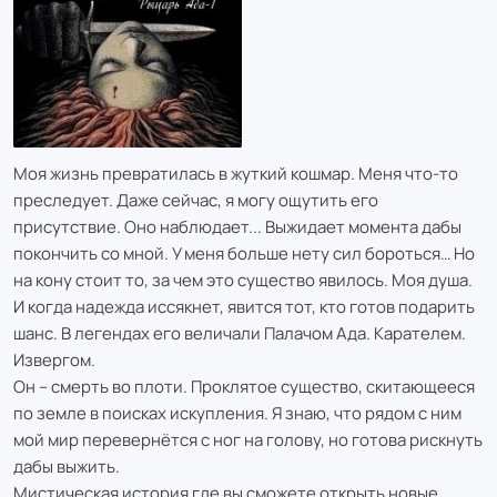
Моя жизнь превратилась в жуткий кошмар. Меня что-то
преследует. Даже сейчас, я могу ощутить его
присутствие. Оно наблюдает... Выжидает момента дабы
покончить со мной. У меня больше нету сил бороться… Но
на кону стоит то, за чем это существо явилось. Моя душа.
И когда надежда иссякнет, явится тот, кто готов подарить
шанс. В легендах его величали Палачом Ада. Карателем.
Извергом.
Он – смерть во плоти. Проклятое существо, скитающееся
по земле в поисках искупления. Я знаю, что рядом с ним
мой мир перевернётся с ног на голову, но готова рискнуть
дабы выжить.
Мистическая история где вы сможете открыть новые