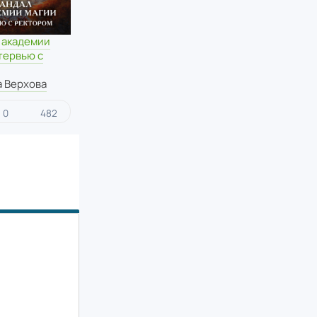
 академии
тервью с
а Верхова
0
482