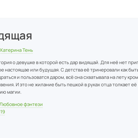
дящая
Катерина Тень
тория о девушке в которой есть дар видящай. Для неё нет приг
е настоящае или будущая. С детства её тринеровали как быт
драться и пользоватся даром, всё она схватывала на лету кро
вения. И это не жилание быть пешкой в руках отца толкает её 
ию магии.
Любовное фэнтези
19