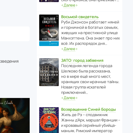
‹
Далее
›
Восьмой свидетель
Руби Джонсон рабо­тает няней
и горни­чной в богатых семьях,
живущих на прес­ти­жной улице
Манх­эт­тена. Она знает про них
всё. Их распо­рядок дня…
‹
Далее
›
ЗАТО: город забвения
изведения
После­дняя легенда города
Шелково была расска­зана,
но в мире ещё много мест,
хранящих свои мрачные тайны.
Новая группа иска­телей
приключений…
‹
Далее
›
Возвращение Синей Бороды
Жиль де Рэ – спод­ви­жник
Жанны д’Арк, маршал Франции –
и кровавый серийный убийца-
маньяк. Римский импе­ратор