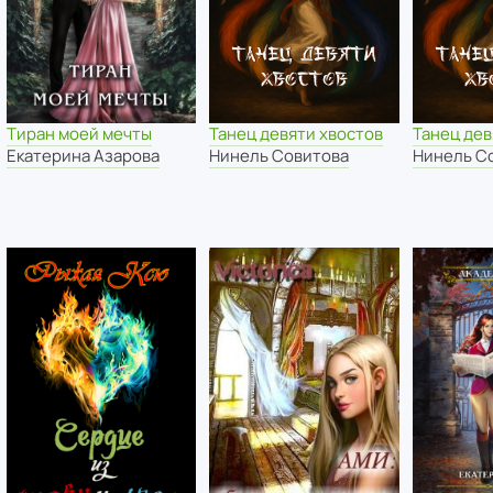
Танец девяти хвостов
Танец дев
Тиран моей мечты
Нинель Совитова
Нинель С
Екатерина Азарова