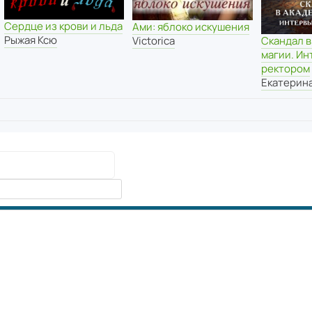
Сердце из крови и льда
Ами: яблоко искушения
Рыжая Ксю
Скандал в
Victorica
магии. Ин
ректором
Екатерин