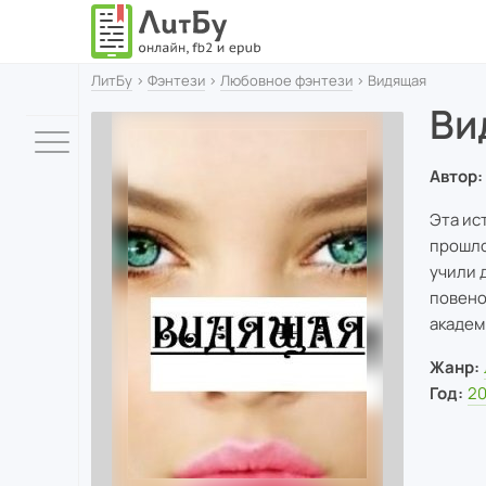
ЛитБу
›
Фэнтези
›
Любовное фэнтези
› Видящая
Ви
Автор:
Эта ис
прошло
учили 
повено
академ
Жанр:
Год:
20