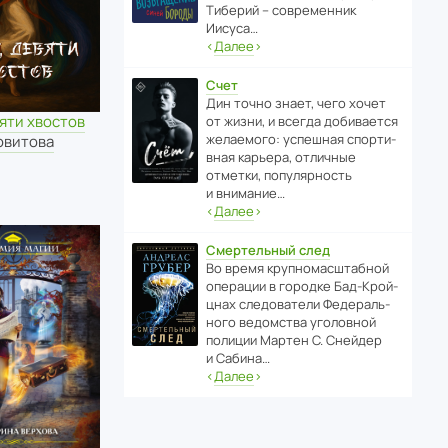
Тиберий – совре­менник
Иисуса…
‹
Далее
›
Счет
Дин точно знает, чего хочет
яти хвостов
от жизни, и всегда доби­ва­ется
жела­е­мого: успе­шная спор­ти­
овитова
вная карьера, отли­чные
отметки, попу­ля­р­ность
и внимание…
‹
Далее
›
Смертельный след
Во время круп­но­мас­ш­та­бной
операции в городке Бад‑Крой­
цнах следо­ва­тели Феде­раль­
ного ведомства уголо­вной
полиции Мартен С. Снейдер
и Сабина…
‹
Далее
›