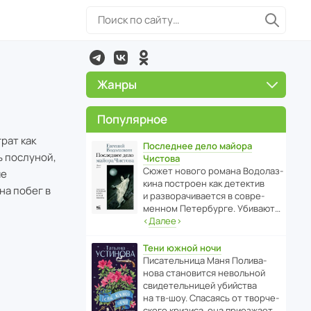
Жанры
Популярное
рат как
Последнее дело майора
ь послуной,
Чистова
Сюжет нового романа Водо­ла­з­
ме
кина пост­роен как дете­ктив
на побег в
и разво­ра­чи­ва­ется в совре­
менном Пете­р­бурге. Убивают…
‹
Далее
›
Тени южной ночи
Писа­тель­ница Маня Поли­ва­
нова стано­вится невольной
свиде­тель­ницей убийства
на тв-шоу. Спасаясь от твор­че­
с­кого кризиса, она приезжает…