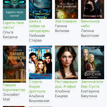
Шейх в
Зов пламени
Ванильное
Едрить твои
любви не
Галина
небо
лапти!
заподозрен
Волкова
Лалина
Ольга
Любимая
Высотская
Балдина
Стерва
Стрела
Реставрация
Заклинатели
Павшее
Амура
душ. Агафья
Бер-Сухта
Королевство
дрогнула
Альбина
Екатерина
Элизабет
Альбина
Емцева
Бакулина
Мэй
Вишневская