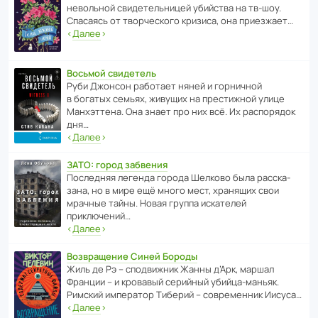
невольной свиде­тель­ницей убийства на тв-шоу.
Спасаясь от твор­че­с­кого кризиса, она приезжает…
‹
Далее
›
Восьмой свидетель
Руби Джонсон рабо­тает няней и горни­чной
в богатых семьях, живущих на прес­ти­жной улице
Манх­эт­тена. Она знает про них всё. Их распо­рядок
дня…
‹
Далее
›
ЗАТО: город забвения
После­дняя легенда города Шелково была расска­
зана, но в мире ещё много мест, хранящих свои
мрачные тайны. Новая группа иска­телей
приключений…
‹
Далее
›
Возвращение Синей Бороды
Жиль де Рэ – спод­ви­жник Жанны д’Арк, маршал
Франции – и кровавый серийный убийца-маньяк.
Римский импе­ратор Тиберий – совре­менник Иисуса…
‹
Далее
›