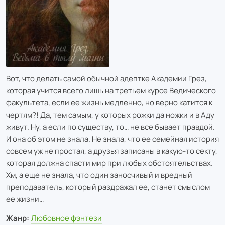
Вот, что делать самой обычной адептке Академии Грез,
которая учится всего лишь на третьем курсе Ведического
факультета, если ее жизнь медленно, но верно катится к
чертям?! Да, тем самым, у которых рожки да ножки и в Аду
живут. Ну, а если по существу, то… не все бывает правдой.
И она об этом не знала. Не знала, что ее семейная история
совсем уж не простая, а друзья записаны в какую-то секту,
которая должна спасти мир при любых обстоятельствах.
Хм, а еще не знала, что один заносчивый и вредный
преподаватель, который раздражал ее, станет смыслом
ее жизни…
Жанр:
Любовное фэнтези