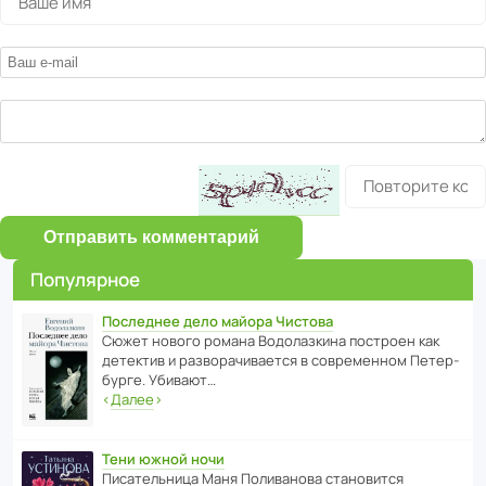
Отправить комментарий
Популярное
Последнее дело майора Чистова
Сюжет нового романа Водо­ла­з­кина пост­роен как
дете­ктив и разво­ра­чи­ва­ется в совре­менном Пете­р­
бурге. Убивают…
‹
Далее
›
Тени южной ночи
Писа­тель­ница Маня Поли­ва­нова стано­вится