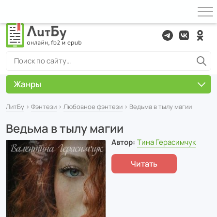
Жанры
ЛитБу
›
Фэнтези
›
Любовное фэнтези
› Ведьма в тылу магии
Ведьма в тылу магии
Автор:
Тина Герасимчук
Читать