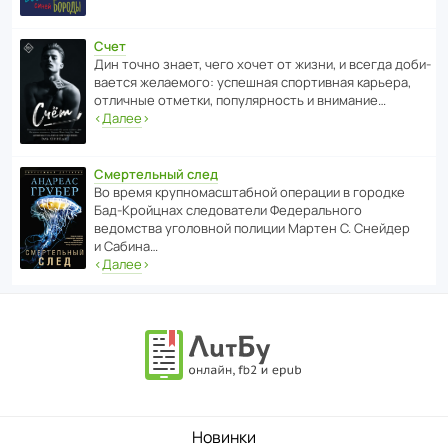
Счет
Дин точно знает, чего хочет от жизни, и всегда доби­
ва­ется жела­е­мого: успе­шная спор­ти­вная карьера,
отли­чные отметки, попу­ля­р­ность и внимание…
‹
Далее
›
Смертельный след
Во время круп­но­мас­ш­та­бной операции в городке
Бад‑Крой­цнах следо­ва­тели Феде­раль­ного
ведомства уголо­вной полиции Мартен С. Снейдер
и Сабина…
‹
Далее
›
Новинки