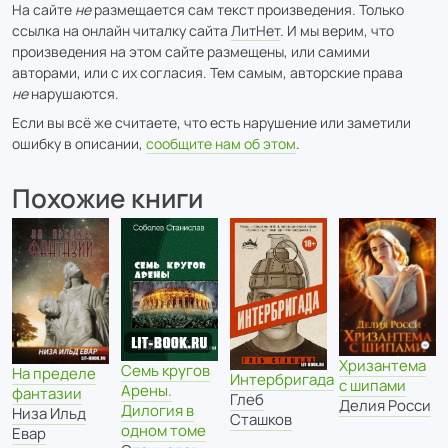
На сайте
не
размещается сам текст произведения. Только
ссылка на онлайн читалку сайта
ЛитНет
. И мы верим, что
произведения на этом сайте размещены, или самими
авторами, или с их согласия. Тем самым, авторские права
не
нарушаются.
Если вы всё же считаете, что есть нарушение или заметили
ошибку в описании,
сообщите нам об этом
.
Похожие книги
Хризантема
Семь кругов
На пределе
Интербригада
с шипами
Арены.
фантазии
Глеб
Делия Росси
Дилогия в
Низа Ильд
Сташков
одном томе
Евар