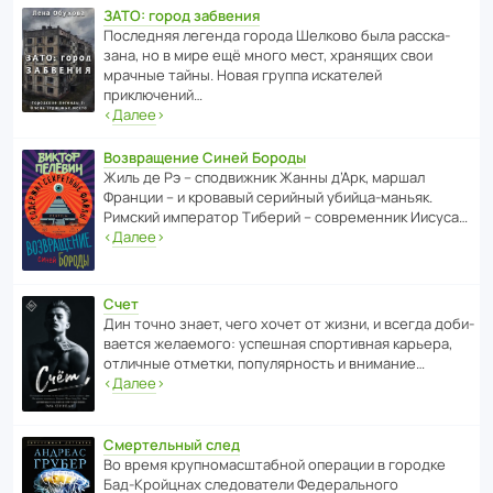
ЗАТО: город забвения
После­дняя легенда города Шелково была расска­
зана, но в мире ещё много мест, хранящих свои
мрачные тайны. Новая группа иска­телей
приключений…
‹
Далее
›
Возвращение Синей Бороды
Жиль де Рэ – спод­ви­жник Жанны д’Арк, маршал
Франции – и кровавый серийный убийца-маньяк.
Римский импе­ратор Тиберий – совре­менник Иисуса…
‹
Далее
›
Счет
Дин точно знает, чего хочет от жизни, и всегда доби­
ва­ется жела­е­мого: успе­шная спор­ти­вная карьера,
отли­чные отметки, попу­ля­р­ность и внимание…
‹
Далее
›
Смертельный след
Во время круп­но­мас­ш­та­бной операции в городке
Бад‑Крой­цнах следо­ва­тели Феде­раль­ного