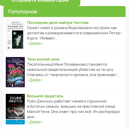
Отправить комментарий
Популярное
Последнее дело майора Чистова
Сюжет нового романа Водо­ла­з­кина пост­роен как
дете­ктив и разво­ра­чи­ва­ется в совре­менном Пете­р­
бурге. Убивают…
‹
Далее
›
Тени южной ночи
Писа­тель­ница Маня Поли­ва­нова стано­вится
невольной свиде­тель­ницей убийства на тв-шоу.
Спасаясь от твор­че­с­кого кризиса, она приезжает…
‹
Далее
›
Восьмой свидетель
Руби Джонсон рабо­тает няней и горни­чной
в богатых семьях, живущих на прес­ти­жной улице
Манх­эт­тена. Она знает про них всё. Их распо­рядок
дня…
‹
Далее
›