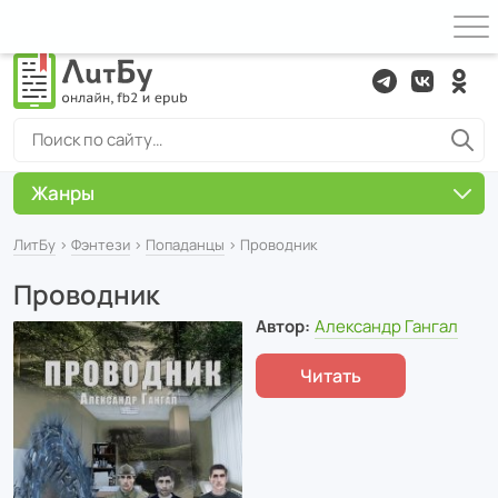
Жанры
ЛитБу
›
Фэнтези
›
Попаданцы
› Проводник
Проводник
Автор:
Александр Гангал
Читать