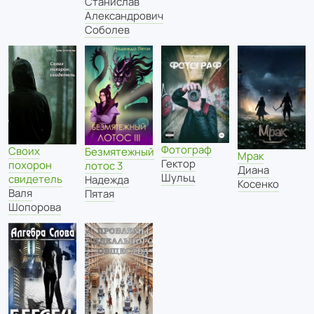
Станислав
Александрович
Соболев
Фотограф
Своих
Безмятежный
Мрак
Гектор
похорон
лотос 3
Диана
Шульц
свидетель
Надежда
Косенко
Валя
Пятая
Шопорова