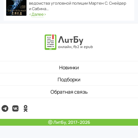
ведомства уголо­вной полиции Мартен С. Снейдер
и Сабина…
‹
Далее
›
Новинки
Подборки
Обратная связь
ⓒ ЛитБу, 2017–2026