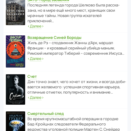
После­дняя легенда города Шелково была расска­
зана, но в мире ещё много мест, хранящих свои
мрачные тайны. Новая группа иска­телей
приключений…
‹
Далее
›
Возвращение Синей Бороды
Жиль де Рэ – спод­ви­жник Жанны д’Арк, маршал
Франции – и кровавый серийный убийца-маньяк.
Римский импе­ратор Тиберий – совре­менник Иисуса…
‹
Далее
›
Счет
Дин точно знает, чего хочет от жизни, и всегда доби­
ва­ется жела­е­мого: успе­шная спор­ти­вная карьера,
отли­чные отметки, попу­ля­р­ность и внимание…
‹
Далее
›
Смертельный след
Во время круп­но­мас­ш­та­бной операции в городке
Бад‑Крой­цнах следо­ва­тели Феде­раль­ного
ведомства уголо­вной полиции Мартен С. Снейдер