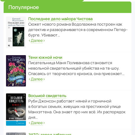
Популярное
Последнее дело майора Чистова
Сюжет нового романа Водо­ла­з­кина пост­роен как
дете­ктив и разво­ра­чи­ва­ется в совре­менном Пете­р­
бурге. Убивают…
‹
Далее
›
Тени южной ночи
Писа­тель­ница Маня Поли­ва­нова стано­вится
невольной свиде­тель­ницей убийства на тв-шоу.
Спасаясь от твор­че­с­кого кризиса, она приезжает…
‹
Далее
›
Восьмой свидетель
Руби Джонсон рабо­тает няней и горни­чной
в богатых семьях, живущих на прес­ти­жной улице
Манх­эт­тена. Она знает про них всё. Их распо­рядок
дня…
‹
Далее
›
ЗАТО: город забвения