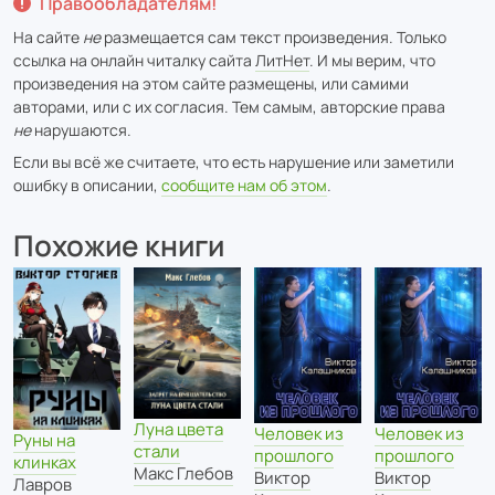
Правообладателям!
На сайте
не
размещается сам текст произведения. Только
ссылка на онлайн читалку сайта
ЛитНет
. И мы верим, что
произведения на этом сайте размещены, или самими
авторами, или с их согласия. Тем самым, авторские права
не
нарушаются.
Если вы всё же считаете, что есть нарушение или заметили
ошибку в описании,
сообщите нам об этом
.
Похожие книги
Луна цвета
Человек из
Человек из
Руны на
стали
прошлого
прошлого
клинках
Макс Глебов
Виктор
Виктор
Лавров