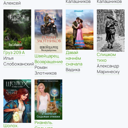
Калашников
Калашников
Алексей
Груз 209 А
Давай
Слишком
Швейцарец.
Илья
начнём
тихо
Возвращение
Слобожанский
сначала
Александр
Роман
Вадика
Маринеску
Злотников
Рианель.
Шолох.