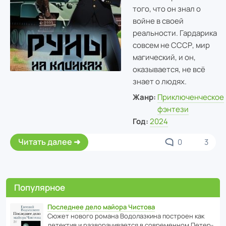
того, что он знал о
войне в своей
реальности. Гардарика
совсем не СССР, мир
магический, и он,
оказывается, не всё
знает о людях.
Жанр:
Приключенческое
фэнтези
Год:
2024
Читать далее
0
3
Популярное
Последнее дело майора Чистова
Сюжет нового романа Водо­ла­з­кина пост­роен как
дете­ктив и разво­ра­чи­ва­ется в совре­менном Пете­р­