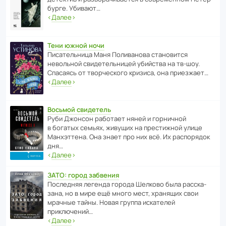
бурге. Убивают…
‹
Далее
›
Тени южной ночи
Писа­тель­ница Маня Поли­ва­нова стано­вится
невольной свиде­тель­ницей убийства на тв-шоу.
Спасаясь от твор­че­с­кого кризиса, она приезжает…
‹
Далее
›
Восьмой свидетель
Руби Джонсон рабо­тает няней и горни­чной
в богатых семьях, живущих на прес­ти­жной улице
Манх­эт­тена. Она знает про них всё. Их распо­рядок
дня…
‹
Далее
›
ЗАТО: город забвения
После­дняя легенда города Шелково была расска­
зана, но в мире ещё много мест, хранящих свои
мрачные тайны. Новая группа иска­телей
приключений…
‹
Далее
›