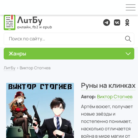
Жанры
ЛитБу
› Виктор Стогнев
Руны на клинках
Автор:
Виктор Стогнев
Артём воюет, получает
новые звёзды и
постепенно понимает,
насколько отличается
война в мире магии от