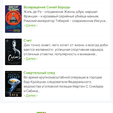
Возвращение Синей Бороды
Жиль де Рэ – спод­ви­жник Жанны д’Арк, маршал
Франции – и кровавый серийный убийца-маньяк.
Римский импе­ратор Тиберий – совре­менник Иисуса…
‹
Далее
›
Счет
Дин точно знает, чего хочет от жизни, и всегда доби­
ва­ется жела­е­мого: успе­шная спор­ти­вная карьера,
отли­чные отметки, попу­ля­р­ность и внимание…
‹
Далее
›
Смертельный след
Во время круп­но­мас­ш­та­бной операции в городке
Бад‑Крой­цнах следо­ва­тели Феде­раль­ного
ведомства уголо­вной полиции Мартен С. Снейдер
и Сабина…
‹
Далее
›