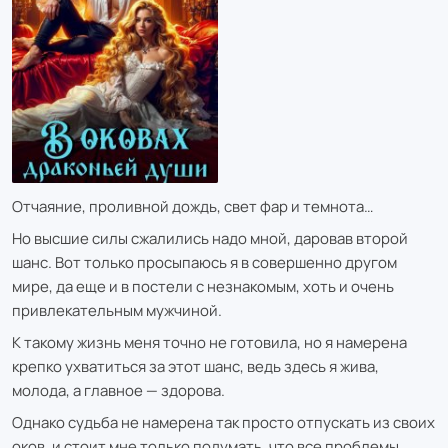
Отчаяние, проливной дождь, свет фар и темнота…
Но высшие силы сжалились надо мной, даровав второй
шанс. Вот только просыпаюсь я в совершенно другом
мире, да еще и в постели с незнакомым, хоть и очень
привлекательным мужчиной.
К такому жизнь меня точно не готовила, но я намерена
крепко ухватиться за этот шанс, ведь здесь я жива,
молода, а главное — здорова.
Однако судьба не намерена так просто отпускать из своих
оков, и стоит мне только подумать, что все проблемы