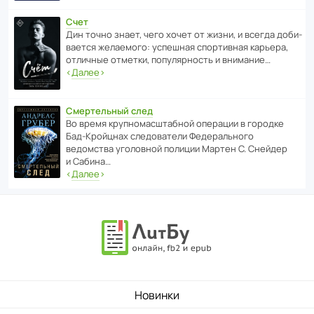
Счет
Дин точно знает, чего хочет от жизни, и всегда доби­
ва­ется жела­е­мого: успе­шная спор­ти­вная карьера,
отли­чные отметки, попу­ля­р­ность и внимание…
‹
Далее
›
Смертельный след
Во время круп­но­мас­ш­та­бной операции в городке
Бад‑Крой­цнах следо­ва­тели Феде­раль­ного
ведомства уголо­вной полиции Мартен С. Снейдер
и Сабина…
‹
Далее
›
Новинки