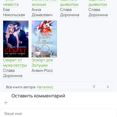
невеста
жизнью
дьяволом
дьяволом
Ева
Анна
Слава
Слава
Никольская
Домасевич
Доронина
Доронина
Секрет от
Эскорт для
мужа сестры
Золушки
Слава
Анвин Росс
Доронина
0
4
Все книги автора:
Наталисс
Оставить комментарий