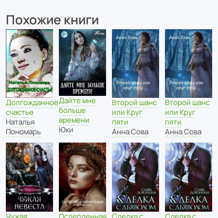
Похожие книги
Дайте мне
Долгожданное
Второй шанс
Второй шанс
больше
счастье
или Круг
или Круг
времени
Наталья
пяти
пяти
Юки
Пономарь
Анна Сова
Анна Сова
Чужая
Ослепленная
Сделка с
Сделка с