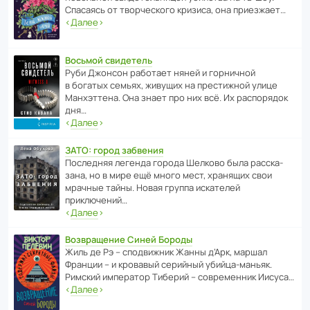
Спасаясь от твор­че­с­кого кризиса, она приезжает…
‹
Далее
›
Восьмой свидетель
Руби Джонсон рабо­тает няней и горни­чной
в богатых семьях, живущих на прес­ти­жной улице
Манх­эт­тена. Она знает про них всё. Их распо­рядок
дня…
‹
Далее
›
ЗАТО: город забвения
После­дняя легенда города Шелково была расска­
зана, но в мире ещё много мест, хранящих свои
мрачные тайны. Новая группа иска­телей
приключений…
‹
Далее
›
Возвращение Синей Бороды
Жиль де Рэ – спод­ви­жник Жанны д’Арк, маршал
Франции – и кровавый серийный убийца-маньяк.
Римский импе­ратор Тиберий – совре­менник Иисуса…
‹
Далее
›