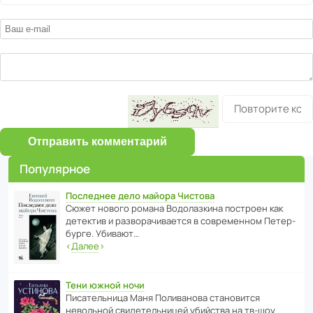
Отправить комментарий
Популярное
Последнее дело майора Чистова
Сюжет нового романа Водо­ла­з­кина пост­роен как
дете­ктив и разво­ра­чи­ва­ется в совре­менном Пете­р­
бурге. Убивают…
‹
Далее
›
Тени южной ночи
Писа­тель­ница Маня Поли­ва­нова стано­вится
невольной свиде­тель­ницей убийства на тв-шоу.