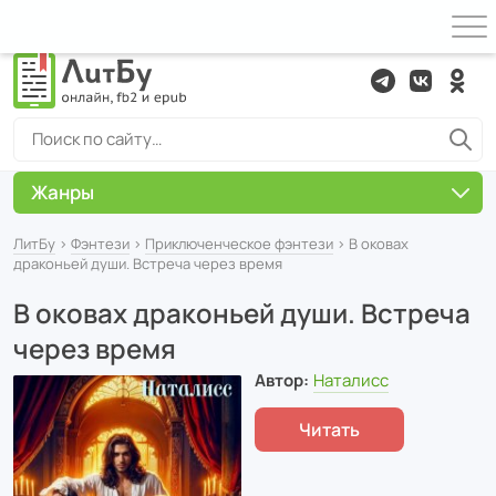
Жанры
ЛитБу
›
Фэнтези
›
Приключенческое фэнтези
› В оковах
драконьей души. Встреча через время
В оковах драконьей души. Встреча
через время
Автор:
Наталисс
Читать