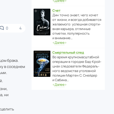
‹
Далее
›
Счет
Дин точно знает, чего хочет
от жизни, и всегда доби­ва­ется
жела­е­мого: успе­шная спор­ти­
0
4
вная карьера, отли­чные
отметки, попу­ля­р­ность
и внимание…
‹
Далее
›
Смертельный след
Во время круп­но­мас­ш­та­бной
цом брака.
операции в городке Бад‑Крой­
ку в соседнем
цнах следо­ва­тели Феде­раль­
ного ведомства уголо­вной
ьми.
полиции Мартен С. Снейдер
и Сабина…
й.
‹
Далее
›
зни,
а, ни
исцелить