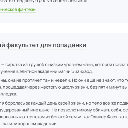
ывать отведенную роль в своем спектакле.
нческое фэнтези
й факультет для попаданки
— сиротка из трущоб с низким уровнем маны, которой повез
учение в элитной академии магии Эйзихард.
ны, она не протянет там и недели. Но они еще не знают, что т
а, прошедшая через жестокую школу жизни, без пяти минут в
олледжа.
 я боролась за каждый день своей жизни, но тело все же подв
щу дарованный мне шанс! Не позволю никому обижать себя, о
лованным отпрыскам из богатой семьи, как Оливер Фарх, кот
гласили королем академии.