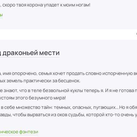
 скоро твоя корона упадет к моим ногам!
цы
д драконьей мести
, имя опорочено, семья хочет продать словно испорченную 
ых земель практически за бесценок.
е знают, что в теле безвольной куклы теперь я. И я не готова
стоям этого безумного мира!
 в себе множество тайн: темных, опасных, пугающих… Но я об
авды, чтобы вырваться из оков судьбы, которой кто-то очень 
нческое фэнтези