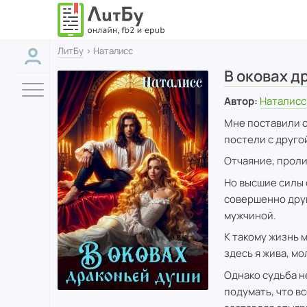
ЛитБу
› Наталисс
В оковах д
Автор:
Наталисс
Мне поставили с
постели с друго
Отчаяние, проли
Но высшие силы 
совершенно друг
мужчиной.
К такому жизнь м
здесь я жива, мо
Однако судьба не
подумать, что в