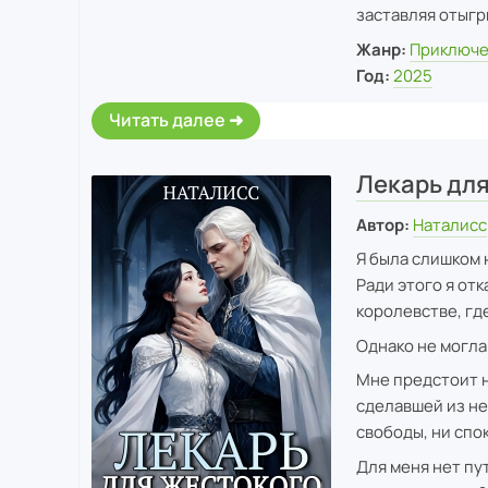
заставляя отыгр
Жанр:
Приключе
Год:
2025
Читать далее
Лекарь для
Автор:
Наталисс
Я была слишком 
Ради этого я от
королевстве, гд
Однако не могла
Мне предстоит н
сделавшей из не
свободы, ни спо
Для меня нет пут