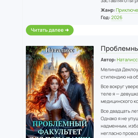
заставляя отыгр
Жанр:
Приключе
Год:
2026
Читать далее
Проблемны
Автор:
Наталисс
Мелинда Деклоу 
стипендию на об
Все вокруг увере
теле я — девушк
медицинского к
Все двадцать лет
Однако я не упу
надменным, изба
негласно провоз