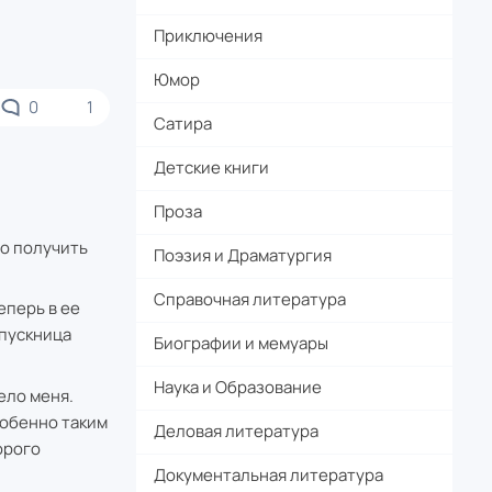
Приключения
Юмор
0
1
Сатира
Детские книги
Проза
ло получить
Поэзия и Драматургия
Справочная литература
еперь в ее
ыпускница
Биографии и мемуары
Наука и Образование
ело меня.
собенно таким
Деловая литература
орого
Документальная литература