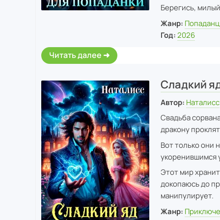
Берегись, милый,
Жанр:
Попадан
Год:
2026
Читать далее
Сладкий я
Автор:
Наталисс
Свадьба сорвана
дракону проклят
Вот только они н
укоренившимся у
Этот мир хранит
докопаюсь до пр
манипулирует.
Жанр:
Приключе