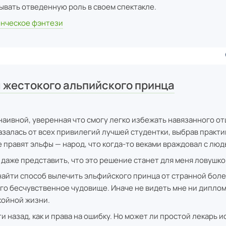
ывать отведенную роль в своем спектакле.
нческое фэнтези
 жестокого альпийского принца
наивной, уверенная что смогу легко избежать навязанного от
казалась от всех привилегий лучшей студентки, выбрав практи
е правят эльфы — народ, что когда-то веками враждовал с люд
 даже представить, что это решение станет для меня ловушко
айти способ вылечить эльфийского принца от странной боле
го бесчувственное чудовище. Иначе не видеть мне ни диплом
койной жизни.
и назад, как и права на ошибку. Но может ли простой лекарь 