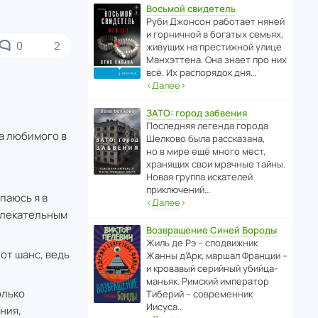
Восьмой свидетель
Руби Джонсон рабо­тает няней
и горни­чной в богатых семьях,
0
2
живущих на прес­ти­жной улице
Манх­эт­тена. Она знает про них
всё. Их распо­рядок дня…
‹
Далее
›
ЗАТО: город забвения
После­дняя легенда города
а любимого в
Шелково была расска­зана,
но в мире ещё много мест,
хранящих свои мрачные тайны.
Новая группа иска­телей
приключений…
паюсь я в
‹
Далее
›
ивлекательным
Возвращение Синей Бороды
Жиль де Рэ – спод­ви­жник
тот шанс, ведь
Жанны д’Арк, маршал Франции –
и кровавый серийный убийца-
маньяк. Римский импе­ратор
олько
Тиберий – совре­менник
Иисуса…
ния,