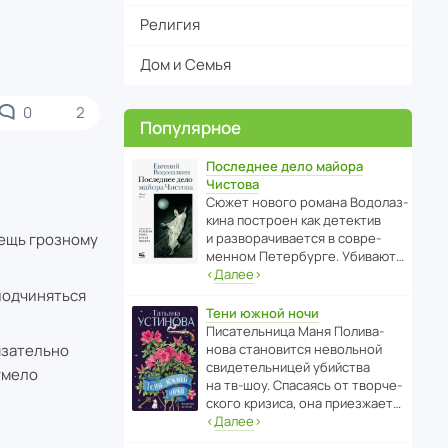
Религия
Дом и Семья
0
2
Популярное
Последнее дело майора
Чистова
Сюжет нового романа Водо­ла­з­
кина пост­роен как дете­ктив
и разво­ра­чи­ва­ется в совре­
вещь грозному
менном Пете­р­бурге. Убивают…
‹
Далее
›
 подчиняться
Тени южной ночи
Писа­тель­ница Маня Поли­ва­
нова стано­вится невольной
язательно
свиде­тель­ницей убийства
умело
на тв-шоу. Спасаясь от твор­че­
с­кого кризиса, она приезжает…
‹
Далее
›