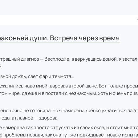
раконьей души. Встреча через время
трашный диагноз — бесплодие, а вернувшись домой, я застал
й.
вной дождь, свет фар и темнота…
сжалились надо мной, даровав второй шанс. Вот только просы
ом мире, да еще и в постели с незнакомым, хоть и очень пр
еня точно не готовила, но я намерена крепко ухватиться за э
лода, а главное — здорова.
 намерена так просто отпускать из своих оков, и стоит мне т
се проблемы позади, как она тут же подкидывает новые испыта