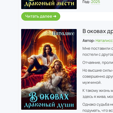
Год:
2025
Читать далее
В оковах д
Автор:
Наталисс
Мне поставили с
постели с друго
Отчаяние, проли
Но высшие силы 
совершенно друг
мужчиной.
К такому жизнь м
здесь я жива, мо
Однако судьба не
подумать, что в