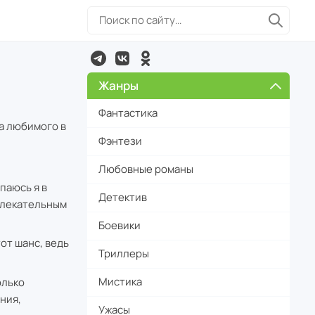
Жанры
Фантастика
а любимого в
Фэнтези
Любовные романы
паюсь я в
Детектив
ивлекательным
Боевики
тот шанс, ведь
Триллеры
Мистика
олько
ния,
Ужасы