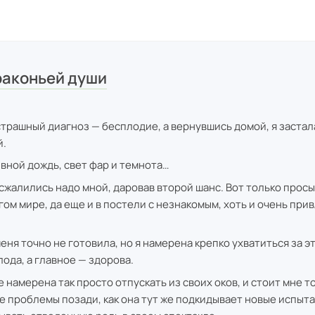
раконьей души
трашный диагноз — бесплодие, а вернувшись домой, я застал
й.
вной дождь, свет фар и темнота…
сжалились надо мной, даровав второй шанс. Вот только просы
ом мире, да еще и в постели с незнакомым, хоть и очень пр
еня точно не готовила, но я намерена крепко ухватиться за э
лода, а главное — здорова.
 намерена так просто отпускать из своих оков, и стоит мне т
се проблемы позади, как она тут же подкидывает новые испыта