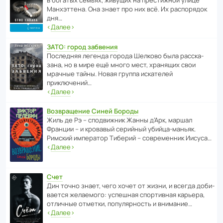
в богатых семьях, живущих на прес­ти­жной улице
Манх­эт­тена. Она знает про них всё. Их распо­рядок
дня…
‹
Далее
›
ЗАТО: город забвения
После­дняя легенда города Шелково была расска­
зана, но в мире ещё много мест, хранящих свои
мрачные тайны. Новая группа иска­телей
приключений…
‹
Далее
›
Возвращение Синей Бороды
Жиль де Рэ – спод­ви­жник Жанны д’Арк, маршал
Франции – и кровавый серийный убийца-маньяк.
Римский импе­ратор Тиберий – совре­менник Иисуса…
‹
Далее
›
Счет
Дин точно знает, чего хочет от жизни, и всегда доби­
ва­ется жела­е­мого: успе­шная спор­ти­вная карьера,
отли­чные отметки, попу­ля­р­ность и внимание…
‹
Далее
›