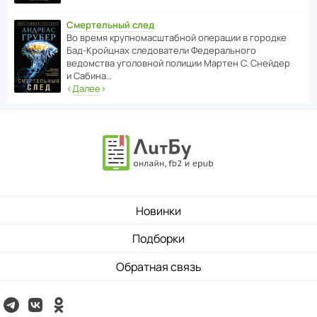
Смертельный след
Во время круп­но­мас­ш­та­бной операции в городке
Бад‑Крой­цнах следо­ва­тели Феде­раль­ного
ведомства уголо­вной полиции Мартен С. Снейдер
и Сабина…
‹
Далее
›
Новинки
Подборки
Обратная связь