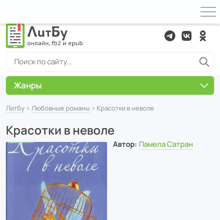
Жанры
ЛитБу
›
Любовные романы
› Красотки в неволе
Красотки в неволе
Автор:
Памела Сатран