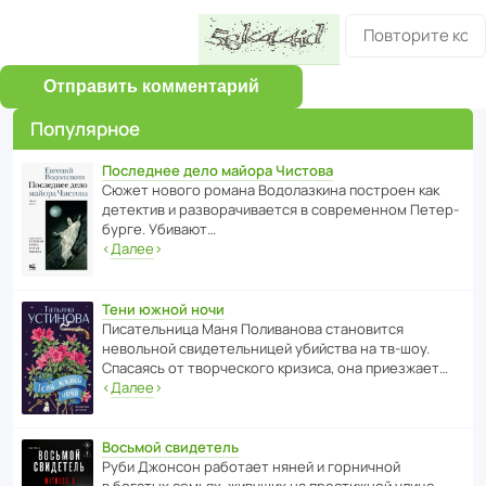
Отправить комментарий
Популярное
Последнее дело майора Чистова
Сюжет нового романа Водо­ла­з­кина пост­роен как
дете­ктив и разво­ра­чи­ва­ется в совре­менном Пете­р­
бурге. Убивают…
‹
Далее
›
Тени южной ночи
Писа­тель­ница Маня Поли­ва­нова стано­вится
невольной свиде­тель­ницей убийства на тв-шоу.
Спасаясь от твор­че­с­кого кризиса, она приезжает…
‹
Далее
›
Восьмой свидетель
Руби Джонсон рабо­тает няней и горни­чной