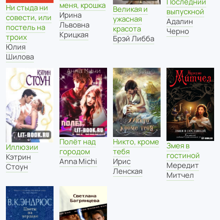
Последний
меня, крошка
Ни стыда ни
Великая и
выпускной
Ирина
совести, или
ужасная
Адалин
Львовна
постель на
красота
Черно
Крицкая
троих
Брэй Либба
Юлия
Шилова
Полёт над
Никто, кроме
Змея в
Иллюзии
городом
тебя
гостиной
Кэтрин
Anna Michi
Ирис
Мередит
Стоун
Ленская
Митчел