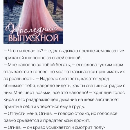
— Что ты делаешь? — едва выдыхаю прежде чем оказаться
прижатой к колонне за своей спиной.
— Мне надоело за тобой бегать, — его слова гулким эхом
отзываются в голове, но мозг отказывается принимать их
за реальность. — Надоело смотреть, как этот урод
обнимает тебя, надоело видеть, как ты светишься рядом с
ним. Мне, черт возьми, все это надоело! — хриплый голос
Кира и его раздражающее дыхание на щеке заставляет
прийти в себя и упереться ему в грудь.
— Отпусти меня, Огнев, — говорю стойко, но голос все
равно срывается и предательски дрожит.
— Огнев, — он криво усмехается и смотрит полу-