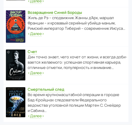
‹
Далее
›
Возвращение Синей Бороды
Жиль де Рэ – спод­ви­жник Жанны д’Арк, маршал
Франции – и кровавый серийный убийца-маньяк.
Римский импе­ратор Тиберий – совре­менник Иисуса…
‹
Далее
›
Счет
Дин точно знает, чего хочет от жизни, и всегда доби­
ва­ется жела­е­мого: успе­шная спор­ти­вная карьера,
отли­чные отметки, попу­ля­р­ность и внимание…
‹
Далее
›
Смертельный след
Во время круп­но­мас­ш­та­бной операции в городке
Бад‑Крой­цнах следо­ва­тели Феде­раль­ного
ведомства уголо­вной полиции Мартен С. Снейдер
и Сабина…
‹
Далее
›