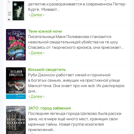
дете­ктив и разво­ра­чи­ва­ется в совре­менном Пете­р­
бурге. Убивают…
‹
Далее
›
Тени южной ночи
Писа­тель­ница Маня Поли­ва­нова стано­вится
невольной свиде­тель­ницей убийства на тв-шоу.
Спасаясь от твор­че­с­кого кризиса, она приезжает…
‹
Далее
›
Восьмой свидетель
Руби Джонсон рабо­тает няней и горни­чной
в богатых семьях, живущих на прес­ти­жной улице
Манх­эт­тена. Она знает про них всё. Их распо­рядок
дня…
‹
Далее
›
ЗАТО: город забвения
После­дняя легенда города Шелково была расска­
зана, но в мире ещё много мест, хранящих свои
мрачные тайны. Новая группа иска­телей
приключений…