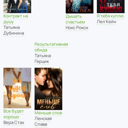
Контракт на
Я тебя куплю
Дышать
душу
Лел Кейн
счастьем
Татьяна
Нокс Рокси
Дубинина
Результативная
обида
Татьяна
Герцик
Все будет
Меньше слов
хорошо
Ленская
Вера Стах
Славв