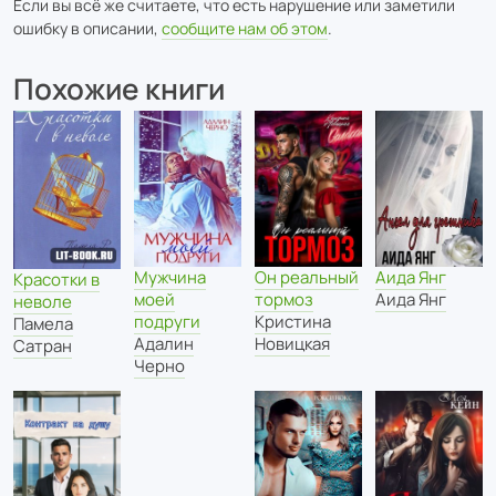
Если вы всё же считаете, что есть нарушение или заметили
ошибку в описании,
сообщите нам об этом
.
Похожие книги
Он реальный
Аида Янг
Мужчина
Красотки в
тормоз
Аида Янг
моей
неволе
Кристина
подруги
Памела
Новицкая
Адалин
Сатран
Черно