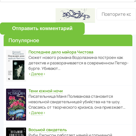
Отправить комментарий
Популярное
Последнее дело майора Чистова
Сюжет нового романа Водо­ла­з­кина пост­роен как
дете­ктив и разво­ра­чи­ва­ется в совре­менном Пете­р­
бурге. Убивают…
‹
Далее
›
Тени южной ночи
Писа­тель­ница Маня Поли­ва­нова стано­вится
невольной свиде­тель­ницей убийства на тв-шоу.
Спасаясь от твор­че­с­кого кризиса, она приезжает…
‹
Далее
›
Восьмой свидетель
Руби Джонсон рабо­тает няней и горни­чной