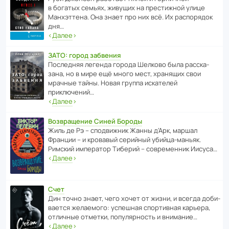
в богатых семьях, живущих на прес­ти­жной улице
Манх­эт­тена. Она знает про них всё. Их распо­рядок
дня…
‹
Далее
›
ЗАТО: город забвения
После­дняя легенда города Шелково была расска­
зана, но в мире ещё много мест, хранящих свои
мрачные тайны. Новая группа иска­телей
приключений…
‹
Далее
›
Возвращение Синей Бороды
Жиль де Рэ – спод­ви­жник Жанны д’Арк, маршал
Франции – и кровавый серийный убийца-маньяк.
Римский импе­ратор Тиберий – совре­менник Иисуса…
‹
Далее
›
Счет
Дин точно знает, чего хочет от жизни, и всегда доби­
ва­ется жела­е­мого: успе­шная спор­ти­вная карьера,
отли­чные отметки, попу­ля­р­ность и внимание…
‹
Далее
›