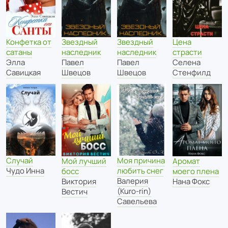
Звездный
Звездный
Конфетка от
Цена
наследник
наследник
сатаны
страсти
Павел
Павел
Элла
Селена
Швецов
Швецов
Савицкая
Стенфилд
Случай
Моя причина
Мой лучший
Аромат
Чудо Инна
любить снег
босс
моего плена
Валерия
Виктория
Нана Фокс
(Kuro-rin)
Вестич
Савельева