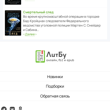
Смертельный след
Во время круп­но­мас­ш­та­бной операции в городке
Бад‑Крой­цнах следо­ва­тели Феде­раль­ного
ведомства уголо­вной полиции Мартен С. Снейдер
и Сабина…
‹
Далее
›
Новинки
Подборки
Обратная связь