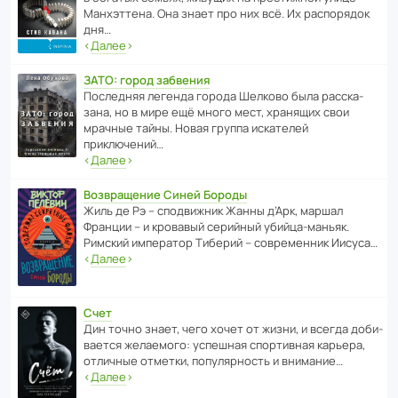
Манх­эт­тена. Она знает про них всё. Их распо­рядок
дня…
‹
Далее
›
ЗАТО: город забвения
После­дняя легенда города Шелково была расска­
зана, но в мире ещё много мест, хранящих свои
мрачные тайны. Новая группа иска­телей
приключений…
‹
Далее
›
Возвращение Синей Бороды
Жиль де Рэ – спод­ви­жник Жанны д’Арк, маршал
Франции – и кровавый серийный убийца-маньяк.
Римский импе­ратор Тиберий – совре­менник Иисуса…
‹
Далее
›
Счет
Дин точно знает, чего хочет от жизни, и всегда доби­
ва­ется жела­е­мого: успе­шная спор­ти­вная карьера,
отли­чные отметки, попу­ля­р­ность и внимание…
‹
Далее
›