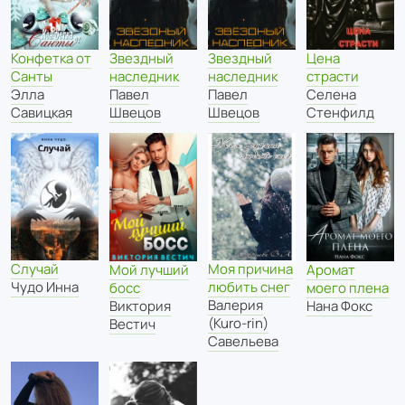
Звездный
Звездный
Конфетка от
Цена
наследник
наследник
Санты
страсти
Павел
Павел
Элла
Селена
Швецов
Швецов
Савицкая
Стенфилд
Случай
Моя причина
Мой лучший
Аромат
Чудо Инна
любить снег
босс
моего плена
Валерия
Виктория
Нана Фокс
(Kuro-rin)
Вестич
Савельева