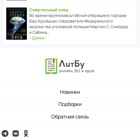
Смертельный след
Во время круп­но­мас­ш­та­бной операции в городке
Бад‑Крой­цнах следо­ва­тели Феде­раль­ного
ведомства уголо­вной полиции Мартен С. Снейдер
и Сабина…
‹
Далее
›
Новинки
Подборки
Обратная связь