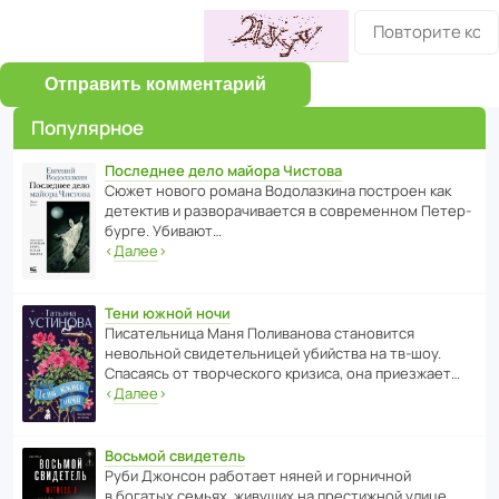
Отправить комментарий
Популярное
Последнее дело майора Чистова
Сюжет нового романа Водо­ла­з­кина пост­роен как
дете­ктив и разво­ра­чи­ва­ется в совре­менном Пете­р­
бурге. Убивают…
‹
Далее
›
Тени южной ночи
Писа­тель­ница Маня Поли­ва­нова стано­вится
невольной свиде­тель­ницей убийства на тв-шоу.
Спасаясь от твор­че­с­кого кризиса, она приезжает…
‹
Далее
›
Восьмой свидетель
Руби Джонсон рабо­тает няней и горни­чной
в богатых семьях, живущих на прес­ти­жной улице