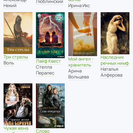
Люблинский
Некий
Ирина Икс
Три стрелы
Наследник
Мой ангел -
Лайф Квест
Воль
речных нимф
хранитель
Стелла
Наталья
Арина
Пералес
Алферова
Вольцева
Чужая жена
Слово