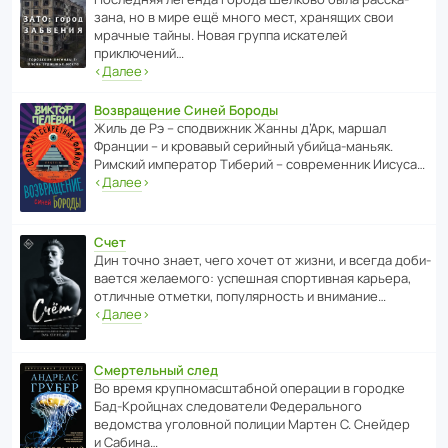
зана, но в мире ещё много мест, хранящих свои
мрачные тайны. Новая группа иска­телей
приключений…
‹
Далее
›
Возвращение Синей Бороды
Жиль де Рэ – спод­ви­жник Жанны д’Арк, маршал
Франции – и кровавый серийный убийца-маньяк.
Римский импе­ратор Тиберий – совре­менник Иисуса…
‹
Далее
›
Счет
Дин точно знает, чего хочет от жизни, и всегда доби­
ва­ется жела­е­мого: успе­шная спор­ти­вная карьера,
отли­чные отметки, попу­ля­р­ность и внимание…
‹
Далее
›
Смертельный след
Во время круп­но­мас­ш­та­бной операции в городке
Бад‑Крой­цнах следо­ва­тели Феде­раль­ного
ведомства уголо­вной полиции Мартен С. Снейдер
и Сабина…