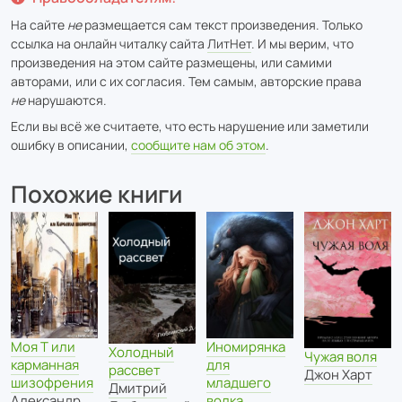
На сайте
не
размещается сам текст произведения. Только
ссылка на онлайн читалку сайта
ЛитНет
. И мы верим, что
произведения на этом сайте размещены, или самими
авторами, или с их согласия. Тем самым, авторские права
не
нарушаются.
Если вы всё же считаете, что есть нарушение или заметили
ошибку в описании,
сообщите нам об этом
.
Похожие книги
Моя Т или
Иномирянка
Холодный
Чужая воля
карманная
для
рассвет
Джон Харт
шизофрения
младшего
Дмитрий
Александр
волка