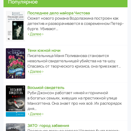
Популярное
Последнее дело майора Чистова
Сюжет нового романа Водо­ла­з­кина пост­роен как
дете­ктив и разво­ра­чи­ва­ется в совре­менном Пете­р­
бурге. Убивают…
‹
Далее
›
Тени южной ночи
Писа­тель­ница Маня Поли­ва­нова стано­вится
невольной свиде­тель­ницей убийства на тв-шоу.
Спасаясь от твор­че­с­кого кризиса, она приезжает…
‹
Далее
›
Восьмой свидетель
Руби Джонсон рабо­тает няней и горни­чной
в богатых семьях, живущих на прес­ти­жной улице
Манх­эт­тена. Она знает про них всё. Их распо­рядок
дня…
‹
Далее
›
ЗАТО: город забвения
После­дняя легенда города Шелково была расска­