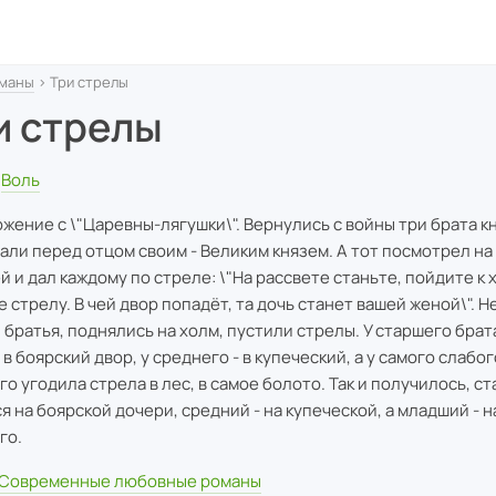
маны
› Три стрелы
и стрелы
Воль
жение с \"Царевны-лягушки\". Вернулись с войны три брата к
али перед отцом своим - Великим князем. А тот посмотрел на
й и дал каждому по стреле: \"На рассвете станьте, пойдите к 
 стрелу. В чей двор попадёт, та дочь станет вашей женой\". Н
 братья, поднялись на холм, пустили стрелы. У старшего брат
в боярский двор, у среднего - в купеческий, а у самого слабог
го угодила стрела в лес, в самое болото. Так и получилось, с
я на боярской дочери, средний - на купеческой, а младший - 
го.
Современные любовные романы