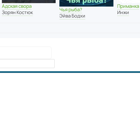
Адская свора
Приманка
Чья рыба?
Зорян Костюк
Инжи
Эйва Бодхи