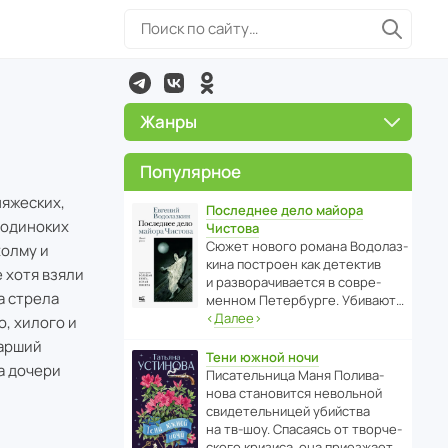
Жанры
Популярное
няжеских,
Последнее дело майора
 одиноких
Чистова
Сюжет нового романа Водо­ла­з­
холму и
кина пост­роен как дете­ктив
е хотя взяли
и разво­ра­чи­ва­ется в совре­
а стрела
менном Пете­р­бурге. Убивают…
‹
Далее
›
о, хилого и
тарший
Тени южной ночи
на дочери
Писа­тель­ница Маня Поли­ва­
нова стано­вится невольной
свиде­тель­ницей убийства
на тв-шоу. Спасаясь от твор­че­
с­кого кризиса, она приезжает…