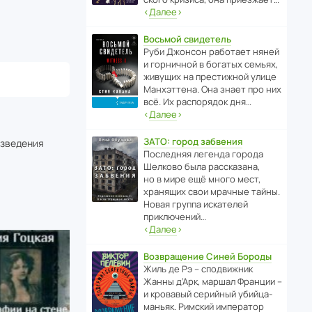
‹
Далее
›
Восьмой свидетель
Руби Джонсон рабо­тает няней
и горни­чной в богатых семьях,
живущих на прес­ти­жной улице
Манх­эт­тена. Она знает про них
всё. Их распо­рядок дня…
‹
Далее
›
ЗАТО: город забвения
изведения
После­дняя легенда города
Шелково была расска­зана,
но в мире ещё много мест,
хранящих свои мрачные тайны.
Новая группа иска­телей
приключений…
‹
Далее
›
Возвращение Синей Бороды
Жиль де Рэ – спод­ви­жник
Жанны д’Арк, маршал Франции –
и кровавый серийный убийца-
маньяк. Римский импе­ратор