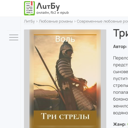
ЛитБу
›
Любовные романы
›
Современные любовные ро
Тр
Автор:
Перело
предст
сынове
пустите
стрелы
попала 
боязно
женилс
водяно
Жанр: