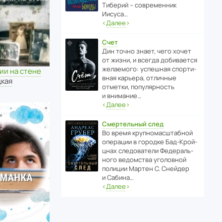
Тиберий – совре­менник
Иисуса…
‹
Далее
›
Счет
Дин точно знает, чего хочет
от жизни, и всегда доби­ва­ется
жела­е­мого: успе­шная спор­ти­
ии на стене
вная карьера, отли­чные
цкая
отметки, попу­ля­р­ность
и внимание…
‹
Далее
›
Смертельный след
Во время круп­но­мас­ш­та­бной
операции в городке Бад‑Крой­
цнах следо­ва­тели Феде­раль­
ного ведомства уголо­вной
полиции Мартен С. Снейдер
и Сабина…
‹
Далее
›