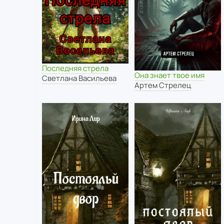
Последняя стрела
Она знает твое имя
Светлана Васильева
Артем Стрелец