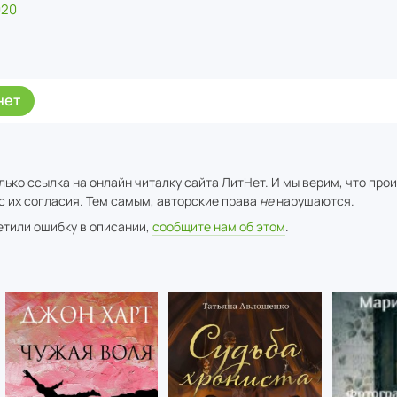
020
нет
лько ссылка на онлайн читалку сайта
ЛитНет
. И мы верим, что про
с их согласия. Тем самым, авторские права
не
нарушаются.
метили ошибку в описании,
сообщите нам об этом
.