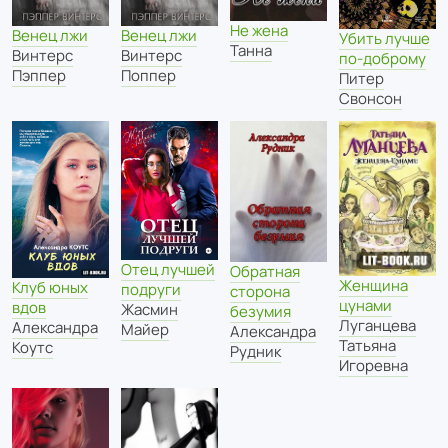
Не жена
Венец лжи
Венец лжи
Убить лучше
Танна
Винтерс
Винтерс
по-доброму
Пэппер
Поппер
Питер
Свонсон
Отец лучшей
Обратная
Женщина
Клуб юных
подруги
сторона
цунами
вдов
Жасмин
безумия
Луганцева
Александра
Майер
Александра
Татьяна
Коутс
Рудник
Игоревна