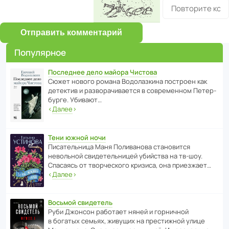
Отправить комментарий
Популярное
Последнее дело майора Чистова
Сюжет нового романа Водо­ла­з­кина пост­роен как
дете­ктив и разво­ра­чи­ва­ется в совре­менном Пете­р­
бурге. Убивают…
‹
Далее
›
Тени южной ночи
Писа­тель­ница Маня Поли­ва­нова стано­вится
невольной свиде­тель­ницей убийства на тв-шоу.
Спасаясь от твор­че­с­кого кризиса, она приезжает…
‹
Далее
›
Восьмой свидетель
Руби Джонсон рабо­тает няней и горни­чной
в богатых семьях, живущих на прес­ти­жной улице