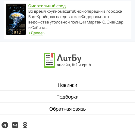
Смертельный след
Во время круп­но­мас­ш­та­бной операции в городке
Бад‑Крой­цнах следо­ва­тели Феде­раль­ного
ведомства уголо­вной полиции Мартен С. Снейдер
и Сабина…
‹
Далее
›
Новинки
Подборки
Обратная связь