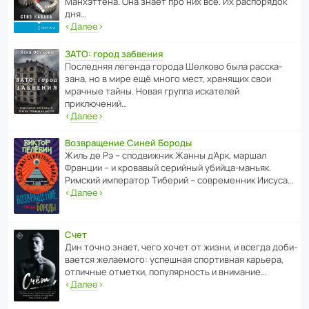
Манх­эт­тена. Она знает про них всё. Их распо­рядок
дня…
‹
Далее
›
ЗАТО: город забвения
После­дняя легенда города Шелково была расска­
зана, но в мире ещё много мест, хранящих свои
мрачные тайны. Новая группа иска­телей
приключений…
‹
Далее
›
Возвращение Синей Бороды
Жиль де Рэ – спод­ви­жник Жанны д’Арк, маршал
Франции – и кровавый серийный убийца-маньяк.
Римский импе­ратор Тиберий – совре­менник Иисуса…
‹
Далее
›
Счет
Дин точно знает, чего хочет от жизни, и всегда доби­
ва­ется жела­е­мого: успе­шная спор­ти­вная карьера,
отли­чные отметки, попу­ля­р­ность и внимание…
‹
Далее
›