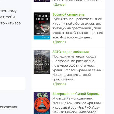
‹
Далее
›
ственному
Восьмой свидетель
ет, тайн,
Руби Джонсон рабо­тает няней
чтожить все
и горни­чной в богатых семьях,
живущих на прес­ти­жной улице
Манх­эт­тена. Она знает про них
всё. Их распо­рядок дня…
‹
Далее
›
ЗАТО: город забвения
После­дняя легенда города
Шелково была расска­зана,
но в мире ещё много мест,
хранящих свои мрачные тайны.
Новая группа иска­телей
приключений…
‹
Далее
›
Возвращение Синей Бороды
Жиль де Рэ – спод­ви­жник
Жанны д’Арк, маршал Франции –
оизведения
и кровавый серийный убийца-
маньяк. Римский импе­ратор