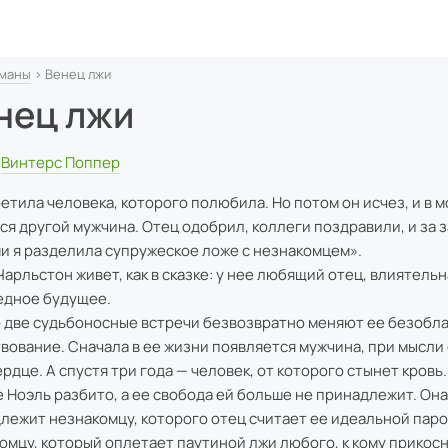
маны
› Венец лжи
нец лжи
Винтерс Поппер
ретила человека, которого полюбила. Но потом он исчез, и в 
ся другой мужчина. Отец одобрил, коллеги поздравили, и за 
и я разделила супружеское ложе с незнакомцем».
Чарльстон живет, как в сказке: у нее любящий отец, влиятель
едное будущее.
 две судьбоносные встречи безвозвратно меняют ее безобл
вование. Сначала в ее жизни появляется мужчина, при мысли
ердце. А спустя три года — человек, от которого стынет кровь.
 Ноэль разбито, а ее свобода ей больше не принадлежит. Она
лежит незнакомцу, которого отец считает ее идеальной паро
омцу, который оплетает паутиной лжи любого, к кому прикосн