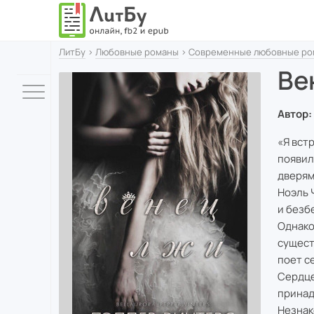
ЛитБу
›
Любовные романы
›
Современные любовные ро
Ве
Автор:
«Я вст
появил
дверям
Ноэль 
и безб
Однако
сущест
поет с
Сердце
принад
Незнак