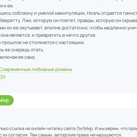
я и ее.
шись соблазну и умелой манипуляции, Ноэль отдается таин
Эверетту. Лжи, которую он плетет, правды, которую он скрыва
ми он ее окутывает, вполне достаточно, чтобы медленно уни
 она является, и превратить в нечто другое.
е прошлое не столкнется с настоящим.
рь ее очередь лгать.
включая ее саму.
Современные любовные романы
02х
Мир
лько ссылка на онлайн читалку сайта
ЛитМир
. И мы верим, что пр
с их согласия. Тем самым, авторские права
не
нарушаются.