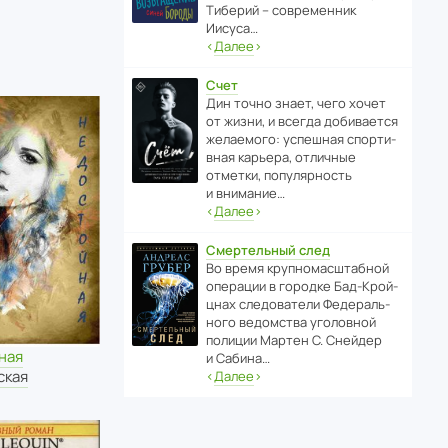
Тиберий – совре­менник
Иисуса…
‹
Далее
›
Счет
Дин точно знает, чего хочет
от жизни, и всегда доби­ва­ется
жела­е­мого: успе­шная спор­ти­
вная карьера, отли­чные
отметки, попу­ля­р­ность
и внимание…
‹
Далее
›
Смертельный след
Во время круп­но­мас­ш­та­бной
операции в городке Бад‑Крой­
цнах следо­ва­тели Феде­раль­
ного ведомства уголо­вной
полиции Мартен С. Снейдер
ная
и Сабина…
ская
‹
Далее
›