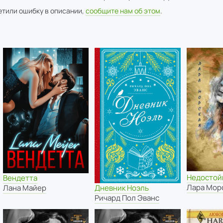
метили ошибку в описании,
сообщите нам об этом
.
Недостой
Вендетта
Лара Мор
Дневник Ноэль
Лана Майер
Ричард Пол Эванс