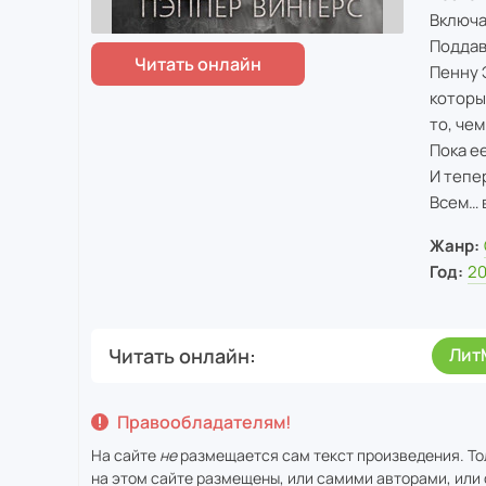
Включа
Поддав
Пенну 
которы
то, чем
Пока е
И тепе
Всем… 
Жанр:
Год:
2
Читать онлайн
Лит
Правообладателям!
На сайте
не
размещается сам текст произведения. То
на этом сайте размещены, или самими авторами, или 