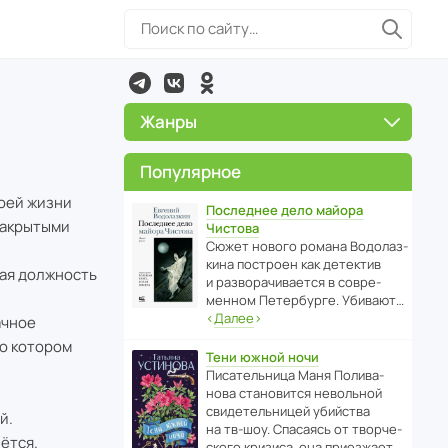
Жанры
Популярное
моей жизни
Последнее дело майора
закрытыми
Чистова
Сюжет нового романа Водо­ла­з­
кина пост­роен как дете­ктив
ная должность
и разво­ра­чи­ва­ется в совре­
менном Пете­р­бурге. Убивают…
‹
Далее
›
ачное
 о котором
Тени южной ночи
Писа­тель­ница Маня Поли­ва­
нова стано­вится невольной
свиде­тель­ницей убийства
й.
на тв-шоу. Спасаясь от твор­че­
ётся.
с­кого кризиса, она приезжает…