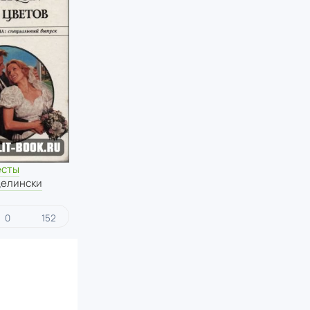
есты
Делински
0
152