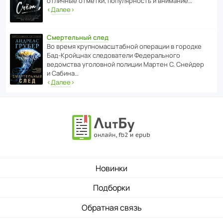
отли­чные отметки, попу­ля­р­ность и внимание…
‹
Далее
›
Смертельный след
Во время круп­но­мас­ш­та­бной операции в городке
Бад‑Крой­цнах следо­ва­тели Феде­раль­ного
ведомства уголо­вной полиции Мартен С. Снейдер
и Сабина…
‹
Далее
›
Новинки
Подборки
Обратная связь