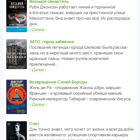
Восьмой свидетель
Руби Джонсон рабо­тает няней и горни­чной
в богатых семьях, живущих на прес­ти­жной улице
Манх­эт­тена. Она знает про них всё. Их распо­рядок
дня…
‹
Далее
›
ЗАТО: город забвения
После­дняя легенда города Шелково была расска­
зана, но в мире ещё много мест, хранящих свои
мрачные тайны. Новая группа иска­телей
приключений…
‹
Далее
›
Возвращение Синей Бороды
Жиль де Рэ – спод­ви­жник Жанны д’Арк, маршал
Франции – и кровавый серийный убийца-маньяк.
Римский импе­ратор Тиберий – совре­менник Иисуса…
‹
Далее
›
Счет
Дин точно знает, чего хочет от жизни, и всегда доби­
ва­ется жела­е­мого: успе­шная спор­ти­вная карьера,