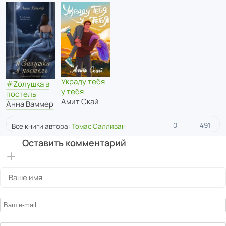
Украду тебя
#Zолушка в
у тебя
постель
Амит Скай
Анна Ваммер
0
491
Все книги автора:
Томас Салливан
Оставить комментарий