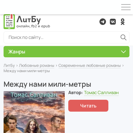
Жанры
ЛитБу
›
Любовные романы
›
Современные любовные романы
›
Между нами мили-метры
Между нами мили-метры
Автор:
Томас Салливан
Читать