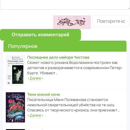
Отправить комментарий
Популярное
Последнее дело майора Чистова
Сюжет нового романа Водо­ла­з­кина пост­роен как
дете­ктив и разво­ра­чи­ва­ется в совре­менном Пете­р­
бурге. Убивают…
‹
Далее
›
Тени южной ночи
Писа­тель­ница Маня Поли­ва­нова стано­вится
невольной свиде­тель­ницей убийства на тв-шоу.
Спасаясь от твор­че­с­кого кризиса, она приезжает…
‹
Далее
›