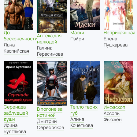
До
Маски
Неприкаянная
Аптека для
бесконечности
Пэйри
Елена
нелюдей
Лана
Пушкарева
Галина
Каспийская
Герасимова
Серенада
Тепло твоих
Инфаскоп
В погоне за
заблудшей
губ
Ассоль
истиной
души
Алина
Фьюжен
Дмитрий
Ирина
Кочеткова
Серебряков
Булгакова