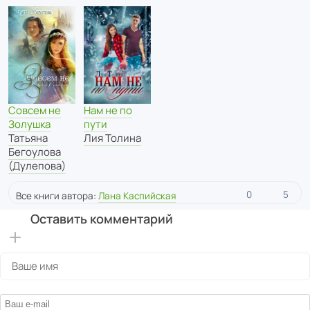
Совсем не
Нам не по
Золушка
пути
Татьяна
Лия Толина
Бегоулова
(Дулепова)
0
5
Все книги автора:
Лана Каспийская
Оставить комментарий