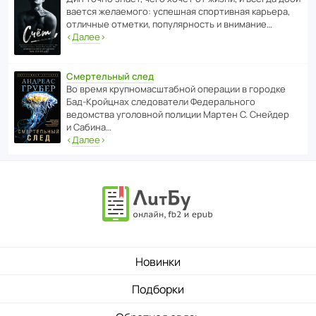
ва­ется жела­е­мого: успе­шная спор­ти­вная карьера,
отли­чные отметки, попу­ля­р­ность и внимание…
‹
Далее
›
Смертельный след
Во время круп­но­мас­ш­та­бной операции в городке
Бад‑Крой­цнах следо­ва­тели Феде­раль­ного
ведомства уголо­вной полиции Мартен С. Снейдер
и Сабина…
‹
Далее
›
Новинки
Подборки