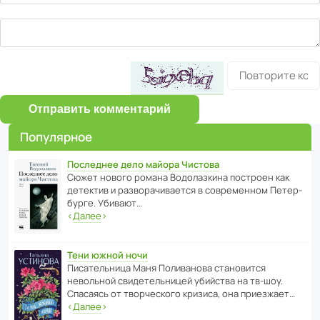
Отправить комментарий
Популярное
Последнее дело майора Чистова
Сюжет нового романа Водо­ла­з­кина пост­роен как
дете­ктив и разво­ра­чи­ва­ется в совре­менном Пете­р­
бурге. Убивают…
‹
Далее
›
Тени южной ночи
Писа­тель­ница Маня Поли­ва­нова стано­вится
невольной свиде­тель­ницей убийства на тв-шоу.
Спасаясь от твор­че­с­кого кризиса, она приезжает…
‹
Далее
›