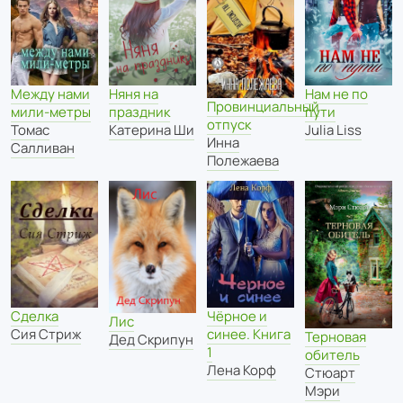
Между нами
Няня на
Нам не по
Провинциальный
мили-метры
праздник
пути
отпуск
Томас
Катерина Ши
Julia Liss
Инна
Салливан
Полежаева
Сделка
Чёрное и
Лис
Сия Стриж
синее. Книга
Терновая
Дед Скрипун
1
обитель
Лена Корф
Стюарт
Мэри