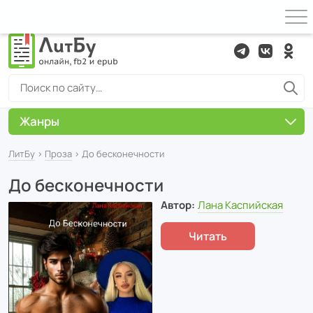
Жанры
ЛитБу
›
Проза
› До бесконечности
До бесконечности
Автор:
Лана Каспийская
Читать