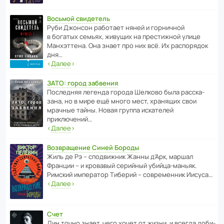
Восьмой свидетель
Руби Джонсон рабо­тает няней и горни­чной
в богатых семьях, живущих на прес­ти­жной улице
Манх­эт­тена. Она знает про них всё. Их распо­рядок
дня…
‹
Далее
›
ЗАТО: город забвения
После­дняя легенда города Шелково была расска­
зана, но в мире ещё много мест, хранящих свои
мрачные тайны. Новая группа иска­телей
приключений…
‹
Далее
›
Возвращение Синей Бороды
Жиль де Рэ – спод­ви­жник Жанны д’Арк, маршал
Франции – и кровавый серийный убийца-маньяк.
Римский импе­ратор Тиберий – совре­менник Иисуса…
‹
Далее
›
Счет
Дин точно знает, чего хочет от жизни, и всегда доби­