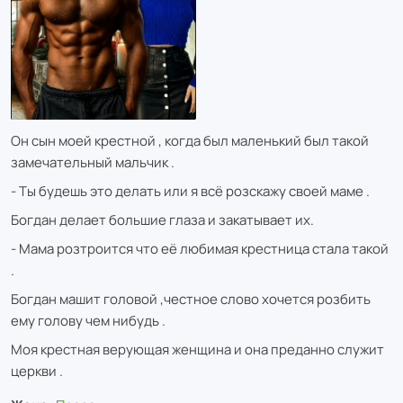
Он сын моей крестной , когда был маленький был такой
замечательный мальчик .
- Ты будешь это делать или я всё розскажу своей маме .
Богдан делает большие глаза и закатывает их.
- Мама розтроится что её любимая крестница стала такой
.
Богдан машит головой ,честное слово хочется розбить
ему голову чем нибудь .
Моя крестная верующая женщина и она преданно служит
церкви .