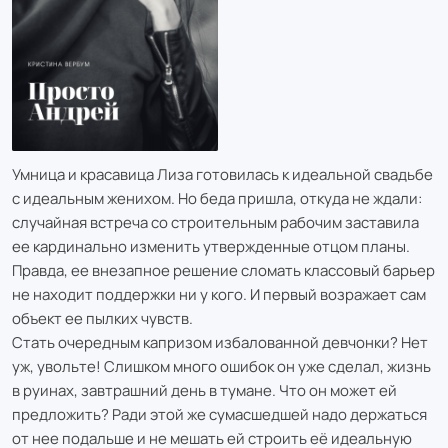
Умница и красавица Лиза готовилась к идеальной свадьбе
с идеальным женихом. Но беда пришла, откуда не ждали:
случайная встреча со строительным рабочим заставила
ее кардинально изменить утвержденные отцом планы.
Правда, ее внезапное решение сломать классовый барьер
не находит поддержки ни у кого. И первый возражает сам
объект ее пылких чувств.
Стать очередным капризом избалованной девчонки? Нет
уж, увольте! Слишком много ошибок он уже сделал, жизнь
в руинах, завтрашний день в тумане. Что он может ей
предложить? Ради этой же сумасшедшей надо держаться
от нее подальше и не мешать ей строить её идеальную