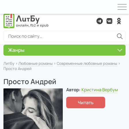
Жанры
ЛитБу
›
Любовные романы
›
Современные любовные романы
›
Просто Андрей
Просто Андрей
Автор:
Кристина Вербум
Читать