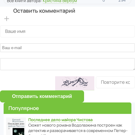
0
294
Все книги автора:
Кристина Вербум
Оставить комментарий
Отправить комментарий
Популярное
Последнее дело майора Чистова
Сюжет нового романа Водо­ла­з­кина пост­роен как
дете­ктив и разво­ра­чи­ва­ется в совре­менном Пете­р­