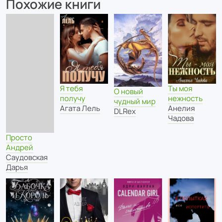
Похожие книги
Я тебя
Ты моя
О новый
получу
нежность
чудный мир
Агата Лель
Анелия
DLRex
Чадова
Просто
Андрей
Саудовская
Дарья