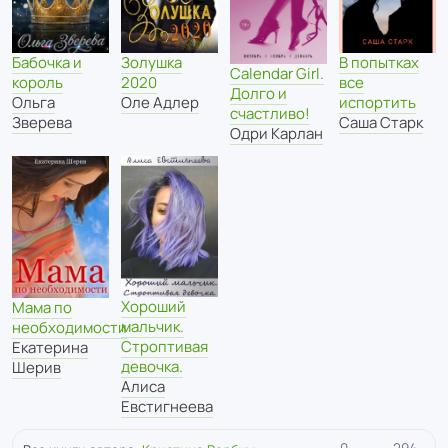
Бабочка и
В попытках
Золушка
Calendar Girl.
король
все
2020
Долго и
Ольга
испортить
Оле Адлер
счастливо!
Зверева
Саша Старк
Одри Карлан
Хороший
Мама по
мальчик.
необходимости
Строптивая
Екатерина
девочка.
Шерив
Алиса
Евстигнеева