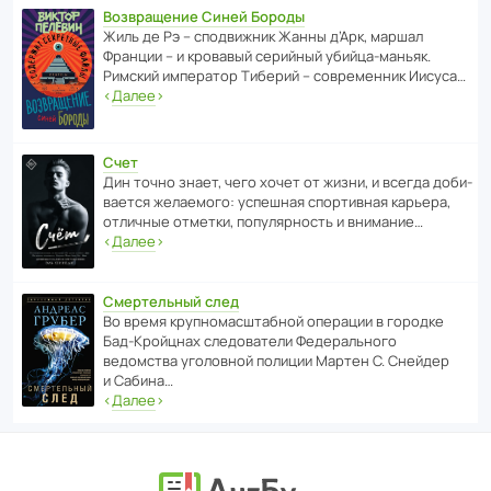
Возвращение Синей Бороды
Жиль де Рэ – спод­ви­жник Жанны д’Арк, маршал
Франции – и кровавый серийный убийца-маньяк.
Римский импе­ратор Тиберий – совре­менник Иисуса…
‹
Далее
›
Счет
Дин точно знает, чего хочет от жизни, и всегда доби­
ва­ется жела­е­мого: успе­шная спор­ти­вная карьера,
отли­чные отметки, попу­ля­р­ность и внимание…
‹
Далее
›
Смертельный след
Во время круп­но­мас­ш­та­бной операции в городке
Бад‑Крой­цнах следо­ва­тели Феде­раль­ного
ведомства уголо­вной полиции Мартен С. Снейдер
и Сабина…
‹
Далее
›