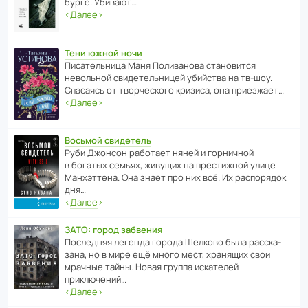
бурге. Убивают…
‹
Далее
›
Тени южной ночи
Писа­тель­ница Маня Поли­ва­нова стано­вится
невольной свиде­тель­ницей убийства на тв-шоу.
Спасаясь от твор­че­с­кого кризиса, она приезжает…
‹
Далее
›
Восьмой свидетель
Руби Джонсон рабо­тает няней и горни­чной
в богатых семьях, живущих на прес­ти­жной улице
Манх­эт­тена. Она знает про них всё. Их распо­рядок
дня…
‹
Далее
›
ЗАТО: город забвения
После­дняя легенда города Шелково была расска­
зана, но в мире ещё много мест, хранящих свои
мрачные тайны. Новая группа иска­телей
приключений…
‹
Далее
›