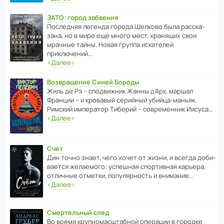
ЗАТО: город забвения
После­дняя легенда города Шелково была расска­
зана, но в мире ещё много мест, хранящих свои
мрачные тайны. Новая группа иска­телей
приключений…
‹
Далее
›
Возвращение Синей Бороды
Жиль де Рэ – спод­ви­жник Жанны д’Арк, маршал
Франции – и кровавый серийный убийца-маньяк.
Римский импе­ратор Тиберий – совре­менник Иисуса…
‹
Далее
›
Счет
Дин точно знает, чего хочет от жизни, и всегда доби­
ва­ется жела­е­мого: успе­шная спор­ти­вная карьера,
отли­чные отметки, попу­ля­р­ность и внимание…
‹
Далее
›
Смертельный след
Во время круп­но­мас­ш­та­бной операции в городке