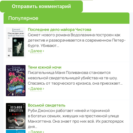
Отправить комментарий
Популярное
Последнее дело майора Чистова
Сюжет нового романа Водо­ла­з­кина пост­роен как
дете­ктив и разво­ра­чи­ва­ется в совре­менном Пете­р­
бурге. Убивают…
‹
Далее
›
Тени южной ночи
Писа­тель­ница Маня Поли­ва­нова стано­вится
невольной свиде­тель­ницей убийства на тв-шоу.
Спасаясь от твор­че­с­кого кризиса, она приезжает…
‹
Далее
›
Восьмой свидетель
Руби Джонсон рабо­тает няней и горни­чной
в богатых семьях, живущих на прес­ти­жной улице
Манх­эт­тена. Она знает про них всё. Их распо­рядок
дня…
‹
Далее
›