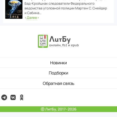
Бад‑Крой­цнах следо­ва­тели Феде­раль­ного
ведомства уголо­вной полиции Мартен С. Снейдер
и Сабина…
‹
Далее
›
Новинки
Подборки
Обратная связь
ⓒ ЛитБу, 2017–2026