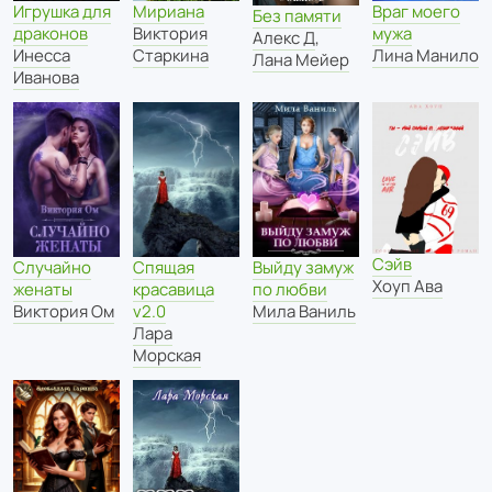
Игрушка для
Мириана
Враг моего
Без памяти
драконов
Виктория
мужа
Алекс Д
,
Инесса
Старкина
Лина Манило
Лана Мейер
Иванова
Сэйв
Спящая
Случайно
Выйду замуж
Хоуп Ава
красавица
женаты
по любви
v2.0
Виктория Ом
Мила Ваниль
Лара
Морская