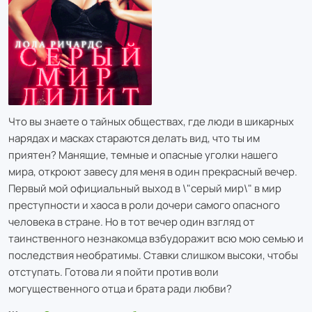
Что вы знаете о тайных обществах, где люди в шикарных
нарядах и масках стараются делать вид, что ты им
приятен? Манящие, темные и опасные уголки нашего
мира, откроют завесу для меня в один прекрасный вечер.
Первый мой официальный выход в \"серый мир\" в мир
преступности и хаоса в роли дочери самого опасного
человека в стране. Но в тот вечер один взгляд от
таинственного незнакомца взбудоражит всю мою семью и
последствия необратимы. Ставки слишком высоки, чтобы
отступать. Готова ли я пойти против воли
могущественного отца и брата ради любви?