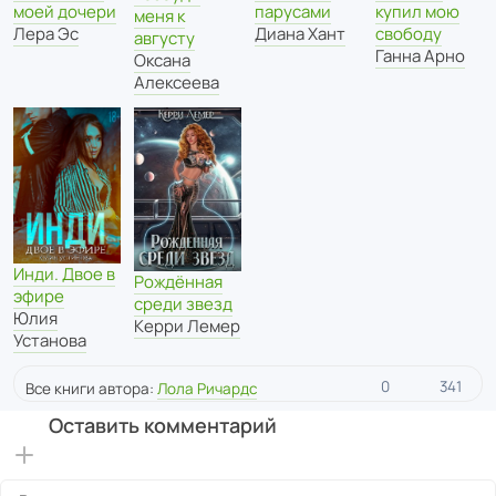
моей дочери
купил мою
парусами
меня к
Лера Эс
свободу
Диана Хант
августу
Ганна Арно
Оксана
Алексеева
Инди. Двое в
Рождённая
эфире
среди звезд
Юлия
Керри Лемер
Установа
0
341
Все книги автора:
Лола Ричардс
Оставить комментарий