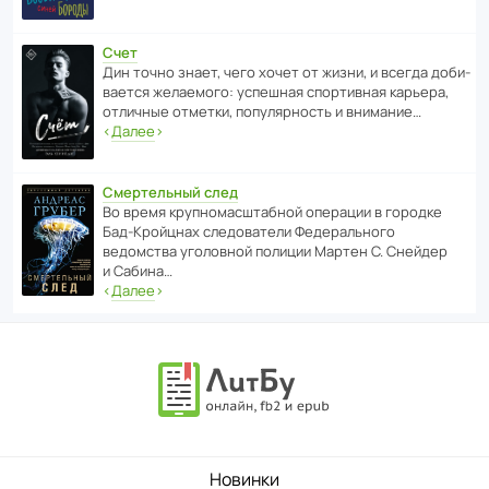
Счет
Дин точно знает, чего хочет от жизни, и всегда доби­
ва­ется жела­е­мого: успе­шная спор­ти­вная карьера,
отли­чные отметки, попу­ля­р­ность и внимание…
‹
Далее
›
Смертельный след
Во время круп­но­мас­ш­та­бной операции в городке
Бад‑Крой­цнах следо­ва­тели Феде­раль­ного
ведомства уголо­вной полиции Мартен С. Снейдер
и Сабина…
‹
Далее
›
Новинки