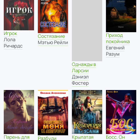
Игрок
Приход
Состязание
Лола
покойника
Мэтью Рейли
Ричардс
Евгений
Разум
Однажды в
Ларсии
Дэниэл
Фостер
Парень для
Босс. Он
Крылатая
Разбуди