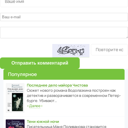
Отправить комментарий
Популярное
Последнее дело майора Чистова
Сюжет нового романа Водо­ла­з­кина пост­роен как
дете­ктив и разво­ра­чи­ва­ется в совре­менном Пете­р­
бурге. Убивают…
‹
Далее
›
Тени южной ночи
Писа­тель­ница Маня Поли­ва­нова стано­вится