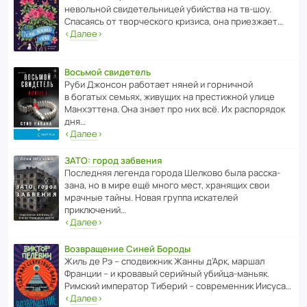
невольной свиде­тель­ницей убийства на тв-шоу.
Спасаясь от твор­че­с­кого кризиса, она приезжает…
‹
Далее
›
Восьмой свидетель
Руби Джонсон рабо­тает няней и горни­чной
в богатых семьях, живущих на прес­ти­жной улице
Манх­эт­тена. Она знает про них всё. Их распо­рядок
дня…
‹
Далее
›
ЗАТО: город забвения
После­дняя легенда города Шелково была расска­
зана, но в мире ещё много мест, хранящих свои
мрачные тайны. Новая группа иска­телей
приключений…
‹
Далее
›
Возвращение Синей Бороды
Жиль де Рэ – спод­ви­жник Жанны д’Арк, маршал
Франции – и кровавый серийный убийца-маньяк.
Римский импе­ратор Тиберий – совре­менник Иисуса…
‹
Далее
›