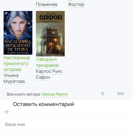
Пламенев
Фостер
Наследница
Лабиринт
проклятого
призраков
острова
Карлос Руис
Ульяна
Сафон
Муратова
0
340
Все книги автора:
Мэтью Рейли
Оставить комментарий