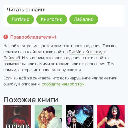
Читать онлайн
ЛитМир
Книгогид
Лайвлиб
Правообладателям!
На сайте
не
размещается сам текст произведения. Только
ссылки на онлайн читалки сайтов
ЛитМир
,
Книгогид
и
Лайвлиб
. И мы верим, что произведения на этих сайтах
размещены, или самими авторами, или с их согласия. Тем
самым, авторские права
не
нарушаются.
Если вы всё же считаете, что есть нарушение или заметили
ошибку в описании,
сообщите нам об этом
.
Похожие книги