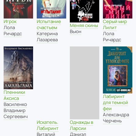
Игрок
Испытание
Серый мир
Меняя скины
Лола
счастьем
Лилит
Вьюн
Ричардс
Катерина
Лола
Лазарева
Ричардс
Пленники
Лабиринт
Аксиса
для темной
Василенко
феи
Владимир
Александра
Сергеевич
Черчень
Искатель.
Однажды в
Лабиринт
Ларсии
Виталий
Дэниэл