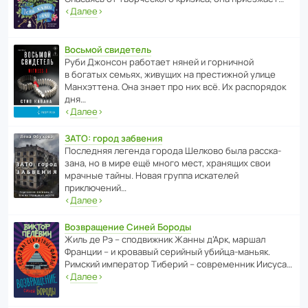
‹
Далее
›
Восьмой свидетель
Руби Джонсон рабо­тает няней и горни­чной
в богатых семьях, живущих на прес­ти­жной улице
Манх­эт­тена. Она знает про них всё. Их распо­рядок
дня…
‹
Далее
›
ЗАТО: город забвения
После­дняя легенда города Шелково была расска­
зана, но в мире ещё много мест, хранящих свои
мрачные тайны. Новая группа иска­телей
приключений…
‹
Далее
›
Возвращение Синей Бороды
Жиль де Рэ – спод­ви­жник Жанны д’Арк, маршал
Франции – и кровавый серийный убийца-маньяк.
Римский импе­ратор Тиберий – совре­менник Иисуса…
‹
Далее
›