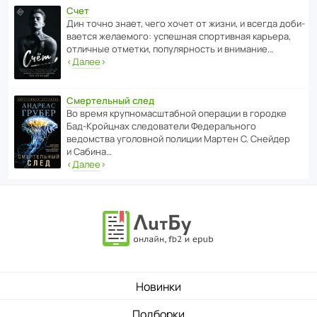
Счет
Дин точно знает, чего хочет от жизни, и всегда доби­
ва­ется жела­е­мого: успе­шная спор­ти­вная карьера,
отли­чные отметки, попу­ля­р­ность и внимание…
‹
Далее
›
Смертельный след
Во время круп­но­мас­ш­та­бной операции в городке
Бад‑Крой­цнах следо­ва­тели Феде­раль­ного
ведомства уголо­вной полиции Мартен С. Снейдер
и Сабина…
‹
Далее
›
Новинки
Подборки