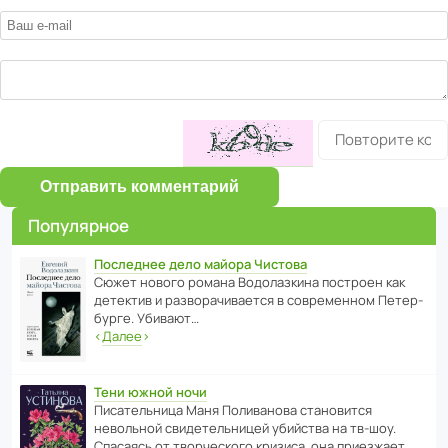
Отправить комментарий
Популярное
Последнее дело майора Чистова
Сюжет нового романа Водо­ла­з­кина пост­роен как
дете­ктив и разво­ра­чи­ва­ется в совре­менном Пете­р­
бурге. Убивают…
‹
Далее
›
Тени южной ночи
Писа­тель­ница Маня Поли­ва­нова стано­вится
невольной свиде­тель­ницей убийства на тв-шоу.
Спасаясь от твор­че­с­кого кризиса, она приезжает…