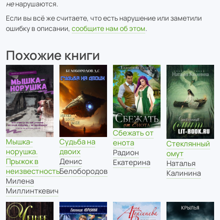
не
нарушаются.
Если вы всё же считаете, что есть нарушение или заметили
ошибку в описании,
сообщите нам об этом
.
Похожие книги
Сбежать от
Мышка-
Судьба на
енота
Стеклянный
норушка.
двоих
Радион
омут
Прыжок в
Денис
Екатерина
Наталья
неизвестность
Белобородов
Калинина
Милена
Миллинткевич