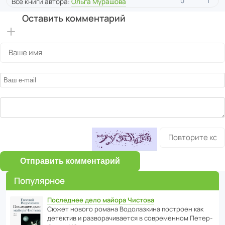
0
1
Все книги автора:
Ольга Мурашова
Оставить комментарий
Отправить комментарий
Популярное
Последнее дело майора Чистова
Сюжет нового романа Водо­ла­з­кина пост­роен как
дете­ктив и разво­ра­чи­ва­ется в совре­менном Пете­р­