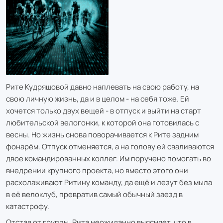
Рите Кудряшовой давно наплевать на свою работу, на
свою личную жизнь, да и в целом - на себя тоже. Ей
хочется только двух вещей - в отпуск и выйти на старт
любительской велогонки, к которой она готовилась с
весны. Но жизнь снова поворачивается к Рите задним
фонарём. Отпуск отменяется, а на голову ей сваливаются
двое командированных коллег. Им поручено помогать во
внедрении крупного проекта, но вместо этого они
расхолаживают Ритину команду, да ещё и лезут без мыла
в её велоклуб, превратив самый обычный заезд в
катастрофу.
Отстав от группы, Рита неожиданно выясняет, что в