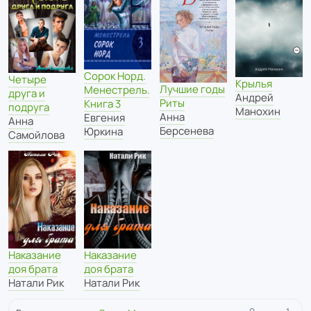
Сорок Норд.
Четыре
Крылья
Лучшие годы
Менестрель.
друга и
Андрей
Риты
Книга 3
подруга
Манохин
Анна
Евгения
Анна
Берсенева
Юркина
Самойлова
Наказание
Наказание
доя брата
доя брата
Натали Рик
Натали Рик