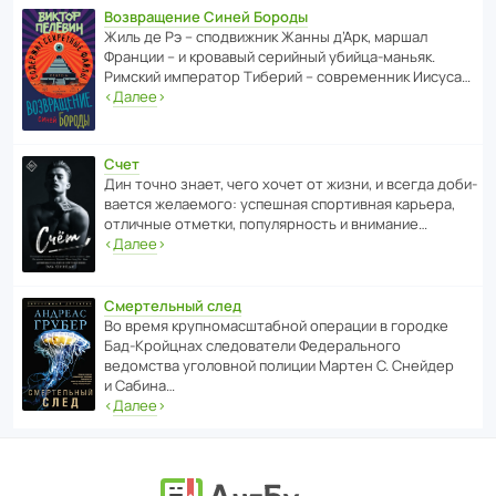
Возвращение Синей Бороды
Жиль де Рэ – спод­ви­жник Жанны д’Арк, маршал
Франции – и кровавый серийный убийца-маньяк.
Римский импе­ратор Тиберий – совре­менник Иисуса…
‹
Далее
›
Счет
Дин точно знает, чего хочет от жизни, и всегда доби­
ва­ется жела­е­мого: успе­шная спор­ти­вная карьера,
отли­чные отметки, попу­ля­р­ность и внимание…
‹
Далее
›
Смертельный след
Во время круп­но­мас­ш­та­бной операции в городке
Бад‑Крой­цнах следо­ва­тели Феде­раль­ного
ведомства уголо­вной полиции Мартен С. Снейдер
и Сабина…
‹
Далее
›