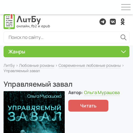
Жанры
ЛитБу
›
Любовные романы
›
Современные любовные романы
›
Управляемый завал
Управляемый завал
Автор:
Ольга Мурашова
Читать