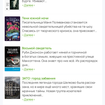
бурге. Убивают…
‹
Далее
›
Тени южной ночи
Писа­тель­ница Маня Поли­ва­нова стано­вится
невольной свиде­тель­ницей убийства на тв-шоу.
Спасаясь от твор­че­с­кого кризиса, она приезжает…
‹
Далее
›
Восьмой свидетель
Руби Джонсон рабо­тает няней и горни­чной
в богатых семьях, живущих на прес­ти­жной улице
Манх­эт­тена. Она знает про них всё. Их распо­рядок
дня…
‹
Далее
›
ЗАТО: город забвения
После­дняя легенда города Шелково была расска­
зана, но в мире ещё много мест, хранящих свои
мрачные тайны. Новая группа иска­телей
приключений…
‹
Далее
›