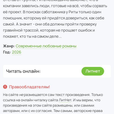
компании завелись люди, готовые на всё, чтобы сорвать
её проект. В поисках саботажника у Риты только один
помощник, которому ей придётся довериться, как себе
самой. А значит - они оба должны пройти проверку
гравийной трассой, которая не прощает ошибок и
покажет, кто ты на самом деле...
Жанр:
Современные любовные романы
Год:
2026
Читать онлайн
Литнет
Правообладателям!
На сайте
не
размещается сам текст произведения. Только
ссылка на онлайн читалку сайта
ЛитНет
. И мы верим, что
произведения на этом сайте размещены, или самими
авторами, или с их согласия. Тем самым, авторские права