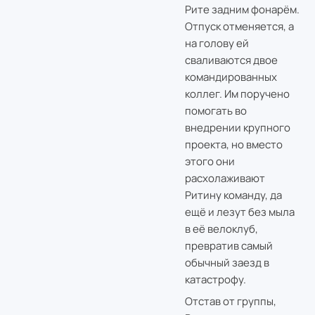
Рите задним фонарём.
Отпуск отменяется, а
на голову ей
сваливаются двое
командированных
коллег. Им поручено
помогать во
внедрении крупного
проекта, но вместо
этого они
расхолаживают
Ритину команду, да
ещё и лезут без мыла
в её велоклуб,
превратив самый
обычный заезд в
катастрофу.
Отстав от группы,