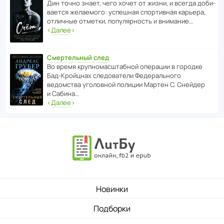
Дин точно знает, чего хочет от жизни, и всегда доби­
ва­ется жела­е­мого: успе­шная спор­ти­вная карьера,
отли­чные отметки, попу­ля­р­ность и внимание…
‹
Далее
›
Смертельный след
Во время круп­но­мас­ш­та­бной операции в городке
Бад‑Крой­цнах следо­ва­тели Феде­раль­ного
ведомства уголо­вной полиции Мартен С. Снейдер
и Сабина…
‹
Далее
›
Новинки
Подборки