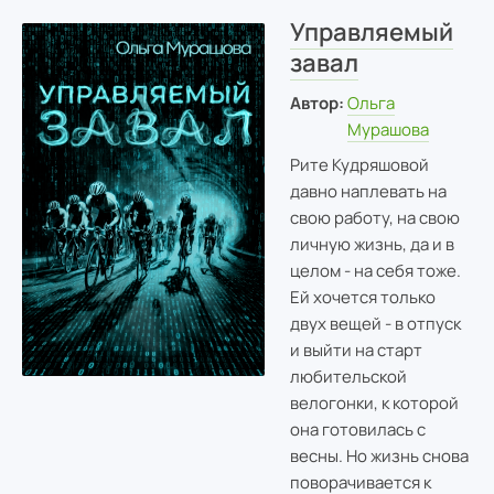
Управляемый
завал
Автор:
Ольга
Мурашова
Рите Кудряшовой
давно наплевать на
свою работу, на свою
личную жизнь, да и в
целом - на себя тоже.
Ей хочется только
двух вещей - в отпуск
и выйти на старт
любительской
велогонки, к которой
она готовилась с
весны. Но жизнь снова
поворачивается к