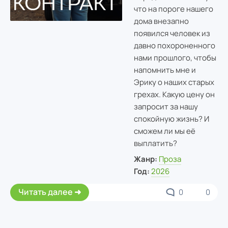
что на пороге нашего
дома внезапно
появился человек из
давно похороненного
нами прошлого, чтобы
напомнить мне и
Эрику о наших старых
грехах. Какую цену он
запросит за нашу
спокойную жизнь? И
сможем ли мы её
выплатить?
Жанр:
Проза
Год:
2026
Читать далее
0
0