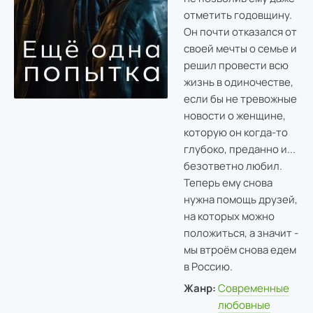
отметить годовщину.
Он почти отказался от
своей мечты о семье и
решил провести всю
жизнь в одиночестве,
если бы не тревожные
новости о женщине,
которую он когда-то
глубоко, преданно и...
безответно любил.
Теперь ему снова
нужна помощь друзей,
на которых можно
положиться, а значит -
мы втроём снова едем
в Россию.
Жанр:
Современные
любовные