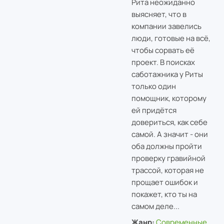
Рита неожиданно
выясняет, что в
компании завелись
люди, готовые на всё,
чтобы сорвать её
проект. В поисках
саботажника у Риты
только один
помощник, которому
ей придётся
довериться, как себе
самой. А значит - они
оба должны пройти
проверку гравийной
трассой, которая не
прощает ошибок и
покажет, кто ты на
самом деле...
Жанр:
Современные