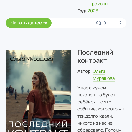
романы
Год:
2026
Читать далее
0
2
Последний
контракт
Автор:
Ольга
Мурашова
У нас с мужем
наконец-то будет
ребёнок. Но это
событие, которого мы
так долго ждали,
никого из нас не
обрадовало. Потому