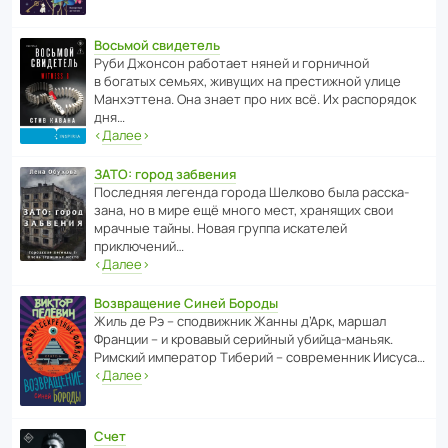
Восьмой свидетель
Руби Джонсон рабо­тает няней и горни­чной
в богатых семьях, живущих на прес­ти­жной улице
Манх­эт­тена. Она знает про них всё. Их распо­рядок
дня…
‹
Далее
›
ЗАТО: город забвения
После­дняя легенда города Шелково была расска­
зана, но в мире ещё много мест, хранящих свои
мрачные тайны. Новая группа иска­телей
приключений…
‹
Далее
›
Возвращение Синей Бороды
Жиль де Рэ – спод­ви­жник Жанны д’Арк, маршал
Франции – и кровавый серийный убийца-маньяк.
Римский импе­ратор Тиберий – совре­менник Иисуса…
‹
Далее
›
Счет