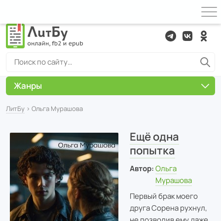
Жанры
ЛитБу
› Ольга Мурашова
Ещё одна
попытка
Автор:
Ольга
Мурашова
Первый брак моего
друга Сорена рухнул,
не позволив ему даже