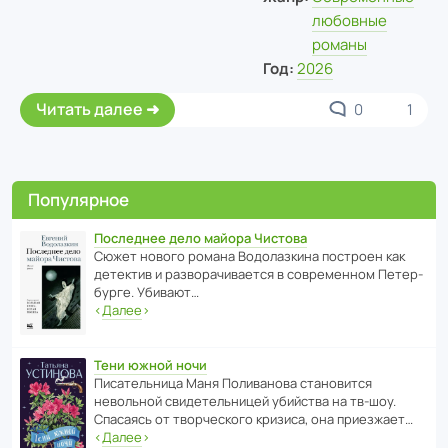
любовные
романы
Год:
2026
Читать далее
0
1
Популярное
Последнее дело майора Чистова
Сюжет нового романа Водо­ла­з­кина пост­роен как
дете­ктив и разво­ра­чи­ва­ется в совре­менном Пете­р­
бурге. Убивают…
‹
Далее
›
Тени южной ночи
Писа­тель­ница Маня Поли­ва­нова стано­вится
невольной свиде­тель­ницей убийства на тв-шоу.
Спасаясь от твор­че­с­кого кризиса, она приезжает…
‹
Далее
›