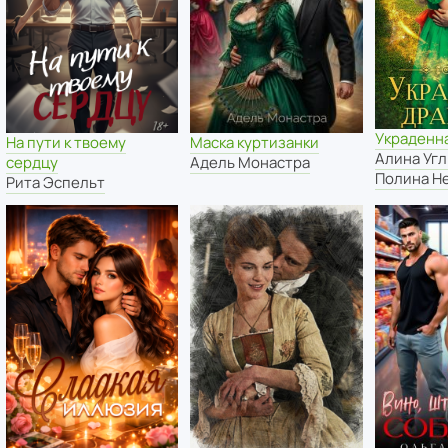
Украденн
На пути к твоему
Маска куртизанки
Алина Угл
сердцу
Адель Монастра
Полина Н
Рита Эспельт