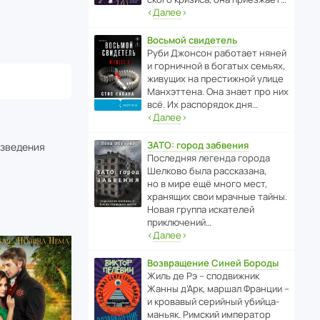
‹
Далее
›
Восьмой свидетель
Руби Джонсон рабо­тает няней
и горни­чной в богатых семьях,
живущих на прес­ти­жной улице
Манх­эт­тена. Она знает про них
всё. Их распо­рядок дня…
‹
Далее
›
ЗАТО: город забвения
изведения
После­дняя легенда города
Шелково была расска­зана,
но в мире ещё много мест,
хранящих свои мрачные тайны.
Новая группа иска­телей
приключений…
‹
Далее
›
Возвращение Синей Бороды
Жиль де Рэ – спод­ви­жник
Жанны д’Арк, маршал Франции –
и кровавый серийный убийца-
маньяк. Римский импе­ратор