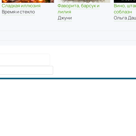
Сладкая иллюзия
Вино, шта
Фаворита, барсук и
Время и стекло
соблазн
лилия
Ольга Да
Джуни