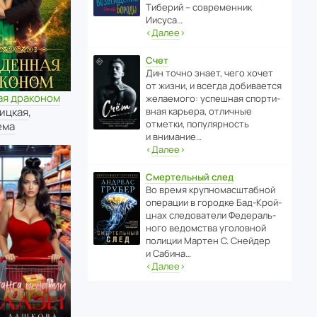
Тиберий – совре­менник
Иисуса…
‹
Далее
›
Счет
Дин точно знает, чего хочет
от жизни, и всегда доби­ва­ется
ая драконом
жела­е­мого: успе­шная спор­ти­
вная карьера, отли­чные
ицкая
,
отметки, попу­ля­р­ность
ема
и внимание…
‹
Далее
›
Смертельный след
Во время круп­но­мас­ш­та­бной
операции в городке Бад‑Крой­
цнах следо­ва­тели Феде­раль­
ного ведомства уголо­вной
полиции Мартен С. Снейдер
и Сабина…
‹
Далее
›