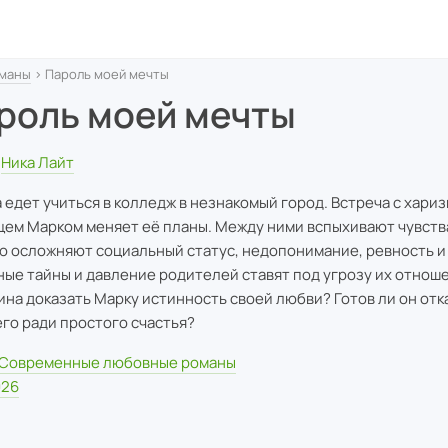
маны
› Пароль моей мечты
роль моей мечты
Ника Лайт
 едет учиться в колледж в незнакомый город. Встреча с хари
цем Марком меняет её планы. Между ними вспыхивают чувства,
ю осложняют социальный статус, недопонимание, ревность и
ые тайны и давление родителей ставят под угрозу их отнош
ина доказать Марку истинность своей любви? Готов ли он отк
го ради простого счастья?
Современные любовные романы
026