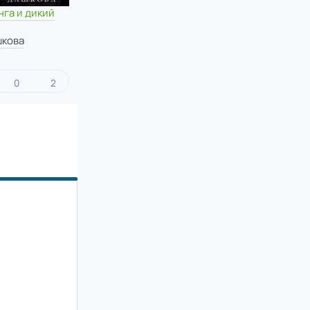
нга и дикий
шкова
0
2