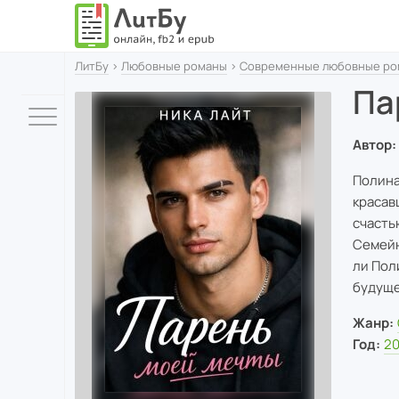
ЛитБу
›
Любовные романы
›
Современные любовные ро
Па
Автор:
Полина
красав
счасть
Семейн
ли Пол
будуще
Жанр:
Год:
2