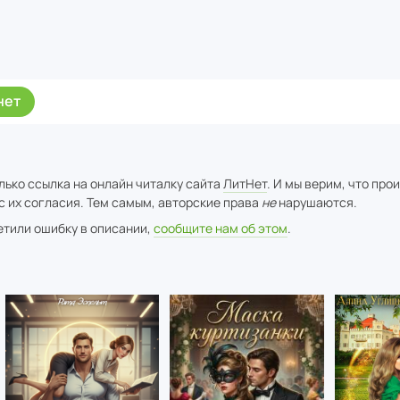
нет
лько ссылка на онлайн читалку сайта
ЛитНет
. И мы верим, что про
с их согласия. Тем самым, авторские права
не
нарушаются.
метили ошибку в описании,
сообщите нам об этом
.