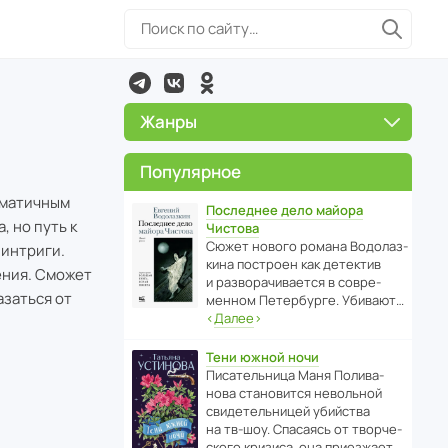
Жанры
Популярное
зматичным
Последнее дело майора
 но путь к
Чистова
Сюжет нового романа Водо­ла­з­
 интриги.
кина пост­роен как дете­ктив
ения. Сможет
и разво­ра­чи­ва­ется в совре­
азаться от
менном Пете­р­бурге. Убивают…
‹
Далее
›
Тени южной ночи
Писа­тель­ница Маня Поли­ва­
нова стано­вится невольной
свиде­тель­ницей убийства
на тв-шоу. Спасаясь от твор­че­
с­кого кризиса, она приезжает…