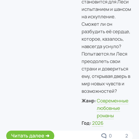
становится для Леси
испытанием и шансом
на искупление.
Сможет ли он
разбудить её сердце,
которое, казалось,
навсегда уснуло?
Попытается ли Леся
преодолеть свои
страхи и довериться
ему, открывая дверь в
мир новых чувств и
возможностей?
Жанр:
Современные
любовные
романы
Год:
2026
Читать далее
0
2