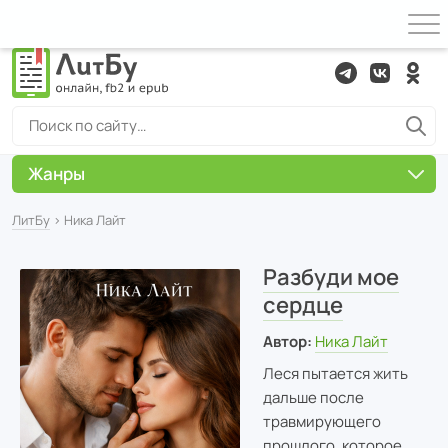
Жанры
ЛитБу
› Ника Лайт
Разбуди мое
сердце
Автор:
Ника Лайт
Леся пытается жить
дальше после
травмирующего
прошлого, которое