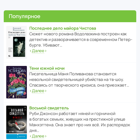
Популярное
Последнее дело майора Чистова
Сюжет нового романа Водо­ла­з­кина пост­роен как
дете­ктив и разво­ра­чи­ва­ется в совре­менном Пете­р­
бурге. Убивают…
‹
Далее
›
Тени южной ночи
Писа­тель­ница Маня Поли­ва­нова стано­вится
невольной свиде­тель­ницей убийства на тв-шоу.
Спасаясь от твор­че­с­кого кризиса, она приезжает…
‹
Далее
›
Восьмой свидетель
Руби Джонсон рабо­тает няней и горни­чной
в богатых семьях, живущих на прес­ти­жной улице
Манх­эт­тена. Она знает про них всё. Их распо­рядок
дня…
‹
Далее
›