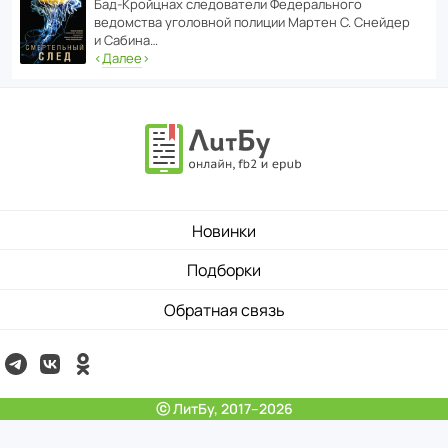
Бад‑Крой­цнах следо­ва­тели Феде­раль­ного
ведомства уголо­вной полиции Мартен С. Снейдер
и Сабина…
‹
Далее
›
Новинки
Подборки
Обратная связь
ⓒ ЛитБу, 2017–2026