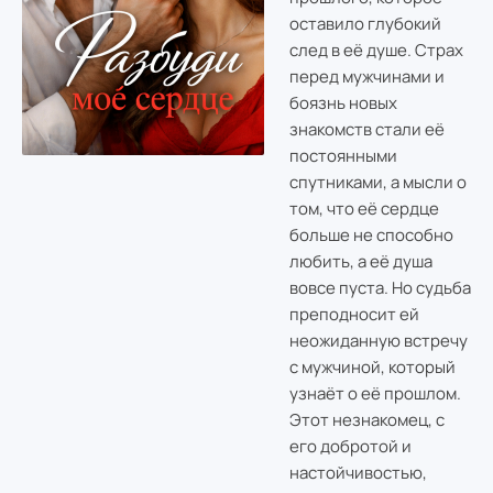
оставило глубокий
след в её душе. Страх
перед мужчинами и
боязнь новых
знакомств стали её
постоянными
спутниками, а мысли о
том, что её сердце
больше не способно
любить, а её душа
вовсе пуста. Но судьба
преподносит ей
неожиданную встречу
с мужчиной, который
узнаёт о её прошлом.
Этот незнакомец, с
его добротой и
настойчивостью,