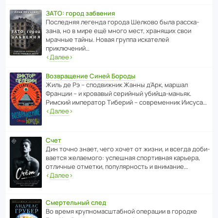
ЗАТО: город забвения
После­дняя легенда города Шелково была расска­
зана, но в мире ещё много мест, хранящих свои
мрачные тайны. Новая группа иска­телей
приключений…
‹
Далее
›
Возвращение Синей Бороды
Жиль де Рэ – спод­ви­жник Жанны д’Арк, маршал
Франции – и кровавый серийный убийца-маньяк.
Римский импе­ратор Тиберий – совре­менник Иисуса…
‹
Далее
›
Счет
Дин точно знает, чего хочет от жизни, и всегда доби­
ва­ется жела­е­мого: успе­шная спор­ти­вная карьера,
отли­чные отметки, попу­ля­р­ность и внимание…
‹
Далее
›
Смертельный след
Во время круп­но­мас­ш­та­бной операции в городке