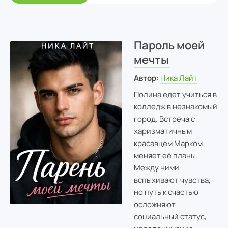
Пароль моей
мечты
Автор:
Ника Лайт
Полина едет учиться в
колледж в незнакомый
город. Встреча с
харизматичным
красавцем Марком
меняет её планы.
Между ними
вспыхивают чувства,
но путь к счастью
осложняют
социальный статус,