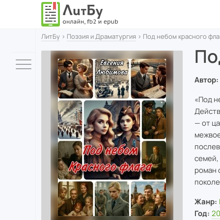
ЛитБу
›
Поэзия и Драматургия
› Под небом красного фла
По
Автор:
«Под н
Действ
— от ц
межвое
послев
семей,
роман 
поколе
Жанр:
Год:
2