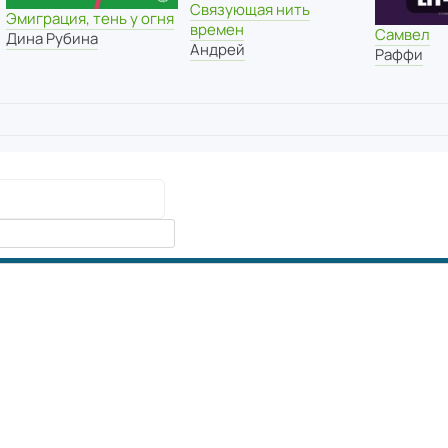
Связующая нить
Эмиграция, тень у огня
времен
Самвел
Дина Рубина
Андрей
Раффи