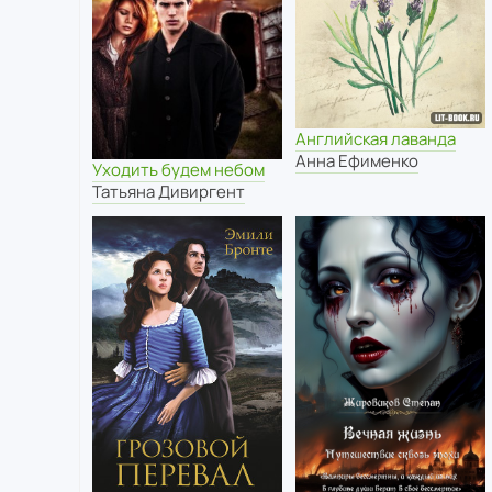
Английская лаванда
Анна Ефименко
Уходить будем небом
Татьяна Дивиргент