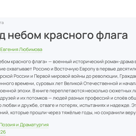
га
д небом красного флага
Евгения Любимова
ебом красного флага» — военный исторический роман-драма в
ие охватывает Россию и Восточную Европу в первые десятиле
арской России и Первой мировой войны до революции, Гражда
нного времени, суровых лет Великой Отечественной и начал
оенной эпохи. В книге переплетаются несколько сюжетных л
 друзей и их потомков — людей разных профессий и слоёв об
о любви и дружбе, отваге и потерях, испытаниях и надежде. Э
ний, которые прошли через тяжёлые годы, но сохранили веру
Поэзия и Драматургия
026