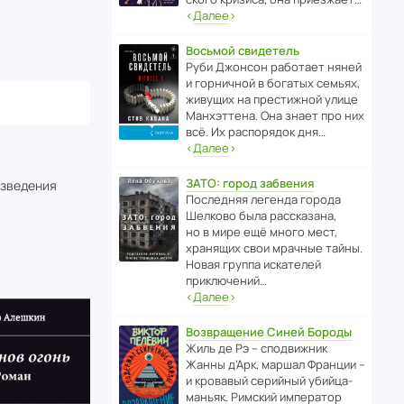
‹
Далее
›
Восьмой свидетель
Руби Джонсон рабо­тает няней
и горни­чной в богатых семьях,
живущих на прес­ти­жной улице
Манх­эт­тена. Она знает про них
всё. Их распо­рядок дня…
‹
Далее
›
ЗАТО: город забвения
изведения
После­дняя легенда города
Шелково была расска­зана,
но в мире ещё много мест,
хранящих свои мрачные тайны.
Новая группа иска­телей
приключений…
‹
Далее
›
Возвращение Синей Бороды
Жиль де Рэ – спод­ви­жник
Жанны д’Арк, маршал Франции –
и кровавый серийный убийца-
маньяк. Римский импе­ратор