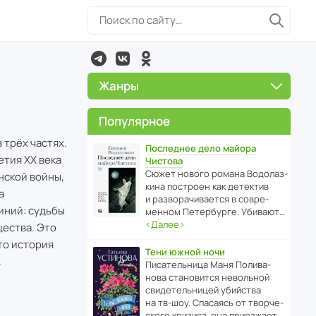
Жанры
Популярное
 трёх частях.
Последнее дело майора
тия XX века
Чистова
Сюжет нового романа Водо­ла­з­
нской войны,
кина пост­роен как дете­ктив
а
и разво­ра­чи­ва­ется в совре­
иний: судьбы
менном Пете­р­бурге. Убивают…
‹
Далее
›
щества. Это
то история
Тени южной ночи
.
Писа­тель­ница Маня Поли­ва­
нова стано­вится невольной
свиде­тель­ницей убийства
на тв-шоу. Спасаясь от твор­че­
с­кого кризиса, она приезжает…