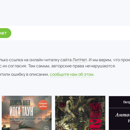
нет
лько ссылка на онлайн читалку сайта
ЛитНет
. И мы верим, что про
с их согласия. Тем самым, авторские права
не
нарушаются.
метили ошибку в описании,
сообщите нам об этом
.