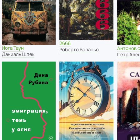
2666
Йога Таун
Антонов 
Роберто Боланьо
Даниэль Шпек
Петр Але