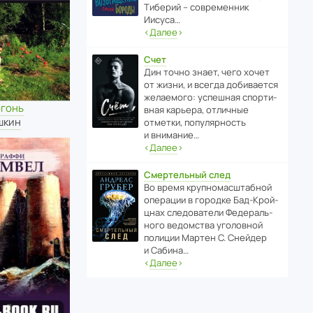
Тиберий – совре­менник
Иисуса…
‹
Далее
›
Счет
Дин точно знает, чего хочет
от жизни, и всегда доби­ва­ется
жела­е­мого: успе­шная спор­ти­
огонь
вная карьера, отли­чные
шкин
отметки, попу­ля­р­ность
и внимание…
‹
Далее
›
Смертельный след
Во время круп­но­мас­ш­та­бной
операции в городке Бад‑Крой­
цнах следо­ва­тели Феде­раль­
ного ведомства уголо­вной
полиции Мартен С. Снейдер
и Сабина…
‹
Далее
›